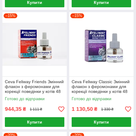
Купити
Купити
–15%
–15%
Ceva Feliway Friends Змінний
Ceva Feliway Classic Змінний
флакон з феромонами для
флакон з феромонами для
корекції поведінки у котів 48
корекції поведінки у котів 48
мл
мл
Готово до відправки
Готово до відправки
944,35
1 130,50
₴
₴
1 111 ₴
1 330 ₴
Купити
Купити
–20%
–20%