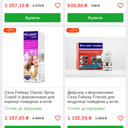
1 257,15
635,80
₴
₴
1 479 ₴
748 ₴
Купити
Купити
–15%
–15%
Ceva Feliway Classic Spray
Дифузор з феромонами
Спрей із феромонами для
Ceva Feliway Friends для
корекції поведінки в котів
модуляції поведінки у котів
60мл
48 мл
Готово до відправки
Готово до відправки
1 197,65
1 192,55
₴
₴
1 409 ₴
1 403 ₴