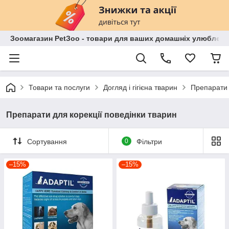
Зоомагазин PetЗoo - товари для ваших домашніх улюбленц
Товари та послуги
Догляд і гігієна тварин
Препарати 
Препарати для корекції поведінки тварин
Сортування
0
Фільтри
–15%
–15%