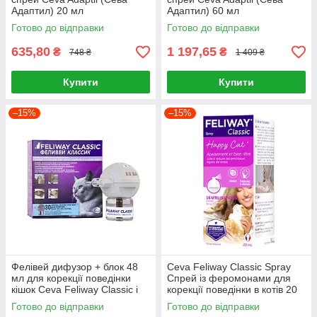
Адаптил) 20 мл
Адаптил) 60 мл
Готово до відправки
Готово до відправки
635,80
1 197,65
₴
₴
748 ₴
1 409 ₴
Купити
Купити
–15%
–15%
Фелівей дифузор + блок 48
Ceva Feliway Classic Spray
мл для корекції поведінки
Спрей із феромонами для
кішок Ceva Feliway Classic і
корекції поведінки в котів 20
флакон із феромонами
мл
Готово до відправки
Готово до відправки