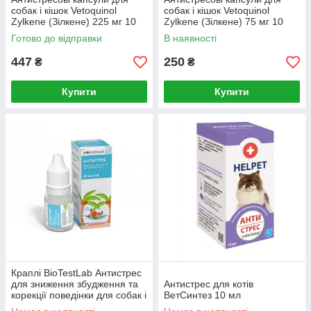
собак і кішок Vetoquinol
собак і кішок Vetoquinol
Zylkene (Зілкене) 225 мг 10
Zylkene (Зілкене) 75 мг 10
таблеток
таблеток
Готово до відправки
В наявності
447
250
₴
₴
Купити
Купити
Краплі BioTestLab Антистрес
для зниження збудження та
Антистрес для котів
корекції поведінки для собак і
ВетСинтез 10 мл
котів 10 мл