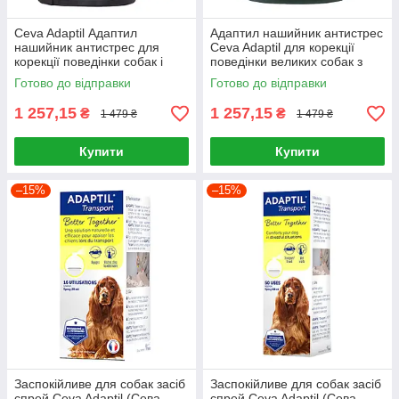
Ceva Adaptil Адаптил
Адаптил нашийник антистрес
нашийник антистрес для
Ceva Adaptil для корекції
корекції поведінки собак і
поведінки великих собак з
цуценят з феромонами
феромонами розмір M-L
Готово до відправки
Готово до відправки
розмір S-M
1 257,15
1 257,15
₴
₴
1 479 ₴
1 479 ₴
Купити
Купити
–15%
–15%
Заспокійливе для собак засіб
Заспокійливе для собак засіб
спрей Ceva Adaptil (Сева
спрей Ceva Adaptil (Сева