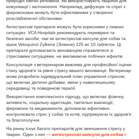
природні хімічні речовини, які використовують тварини для
комунікації і заспокоєння. Наприклад, дифузори та спреї з
феромонами можуть бути ефективними у створенні
розслаблюючої обстановки.
Антистресові препарати можуть бути корисними у певних
ситуаціях. VCA Hospitals рекомендують перевірені та
безпечні засоби, такі як антистресові капсули для собак та
кішок Vetoquinol Zylkene (Зілкене) 225 мг 10 таблеток. Ці
препарати допомагають вихованцям справлятися зі
стресовими ситуаціями, не викликаючи побічних ефектів.
Консультація з ветеринаром важлива для професійної оцінки
стану здоров'я та рівня стресу вашого вихованця. Ветеринар
може розробити індивідуальний план управління стресом,
що включає дієтичні добавки, зміни у навколишньому
середовищі та поведінкові терапії.
Використання комплексного підходу, що включає фізичну
активність, соціальну адаптацію, тактильні взаємодії,
феромони та медикаменти, допомагає ефективно
контролювати стрес у собак та котів, підтримуючи їх здоров'я
та благополуччя.
На ринку існує багато препаратів для зменшення стресу у
тварин. Один з них —
антистресові капсули для собак і