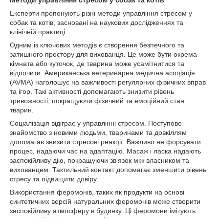
Експерти пропонують різні методи управління стресом у
собак та котів, засновані на наукових дослідженнях та
клінічній практиці.
Одним із ключових методів є створення безпечного та
затишного простору для вихованця. Це може бути окрема
кімната або куточок, де тварина може усамітнитися та
відпочити. Американська ветеринарна медична асоціація
(AVMA) наголошує на важливості регулярних фізичних вправ
та ігор. Такі активності допомагають знизити рівень
тривожності, покращуючи фізичний та емоційний стан
тварин.
Соціалізація відіграє у управлінні стресом. Поступове
знайомство з новими людьми, тваринами та довкіллям
допомагає знизити стресові реакції. Важливо не форсувати
процес, надаючи час на адаптацію. Масаж і ласка надають
заспокійливу дію, покращуючи зв'язок між власником та
вихованцем. Тактильний контакт допомагає зменшити рівень
стресу та підвищити довіру.
Використання феромонів, таких як продукти на основі
синтетичних версій натуральних феромонів може створити
заспокійливу атмосферу в будинку. Ці феромони імітують