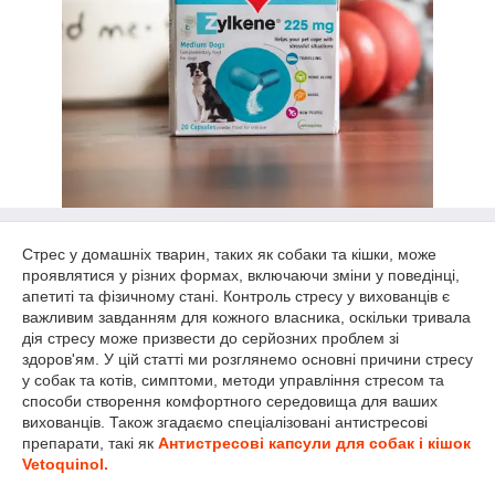
Стрес у домашніх тварин, таких як собаки та кішки, може
проявлятися у різних формах, включаючи зміни у поведінці,
апетиті та фізичному стані. Контроль стресу у вихованців є
важливим завданням для кожного власника, оскільки тривала
дія стресу може призвести до серйозних проблем зі
здоров'ям. У цій статті ми розглянемо основні причини стресу
у собак та котів, симптоми, методи управління стресом та
способи створення комфортного середовища для ваших
вихованців. Також згадаємо спеціалізовані антистресові
препарати, такі як
Антистресові капсули для собак і кішок
Vetoquinol.