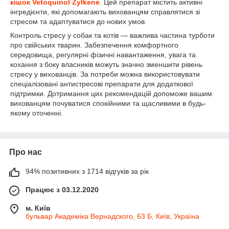
кішок Vetoquinol Zylkene
. Цей препарат містить активні
інгредієнти, які допомагають вихованцям справлятися зі
стресом та адаптуватися до нових умов.
Контроль стресу у собак та котів — важлива частина турботи
про свійських тварин. Забезпечення комфортного
середовища, регулярні фізичні навантаження, увага та
кохання з боку власників можуть значно зменшити рівень
стресу у вихованців. За потреби можна використовувати
спеціалізовані антистресові препарати для додаткової
підтримки. Дотримання цих рекомендацій допоможе вашим
вихованцям почуватися спокійними та щасливими в будь-
якому оточенні.
Про нас
94% позитивних з 1714 відгуків за рік
Працює з 03.12.2020
м. Київ
бульвар Академіка Вернадского, 63 Б, Київ, Україна