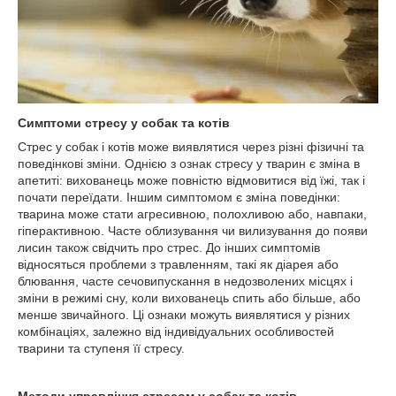
Симптоми стресу у собак та котів
Стрес у собак і котів може виявлятися через різні фізичні та
поведінкові зміни. Однією з ознак стресу у тварин є зміна в
апетиті: вихованець може повністю відмовитися від їжі, так і
почати переїдати. Іншим симптомом є зміна поведінки:
тварина може стати агресивною, полохливою або, навпаки,
гіперактивною. Часте облизування чи вилизування до появи
лисин також свідчить про стрес. До інших симптомів
відносяться проблеми з травленням, такі як діарея або
блювання, часте сечовипускання в недозволених місцях і
зміни в режимі сну, коли вихованець спить або більше, або
менше звичайного. Ці ознаки можуть виявлятися у різних
комбінаціях, залежно від індивідуальних особливостей
тварини та ступеня її стресу.
Методи управління стресом у собак та котів