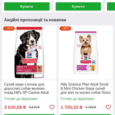
Купити
Купити
Акційні пропозиції та новинки
–36%
–36%
Сухий корм з ягням для
Hills Science Plan Adult Small
дорослих собак великих
& Mini Chicken Корм сухий
порід Hill's SP Canine Adult
для міні та малих собак Хіллс
Large Breed Lamb & Rice 14кг
6 кг
Готово до відправки
Готово до відправки
3 630,08
1 755,52
₴
₴
5 672 ₴
2 743 ₴