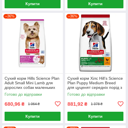
Купити
Купити
–36%
–36%
Сухий корм Hills Science Plan
Сухий корм Хілс Hill’s Science
Adult Small Mini Lamb для
Plan Puppy Medium Breed
дорослих собак маленьких
для цуценят середніх порід з
порід Хіллс 1.5 кг. з ягням
куркою, 2,5 кг
Готово до відправки
Готово до відправки
680,96
881,92
₴
₴
1 064 ₴
1 378 ₴
Купити
Купити