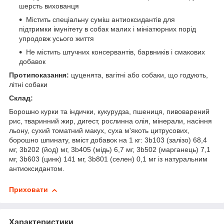
шерсть вихованця
Містить спеціальну суміш антиоксидантів для
підтримки імунітету в собак малих і мініатюрних порід
упродовж усього життя
Не містить штучних консервантів, барвників і смакових
добавок
Протипоказання:
цуценята, вагітні або собаки, що годують,
літні собаки
Склад:
Борошно курки та індички, кукурудза, пшениця, пивоварений
рис, тваринний жир, дигест, рослинна олія, мінерали, насіння
льону, сухий томатний макух, суха м'якоть цитрусових,
борошно шпинату, вміст добавок на 1 кг: 3b103 (залізо) 68,4
мг, 3b202 (йод) мг, 3b405 (мідь) 6,7 мг, 3b502 (марганець) 7,1
мг, 3b603 (цинк) 141 мг, 3b801 (селен) 0,1 мг із натуральним
антиоксидантом.
Приховати
Характеристики