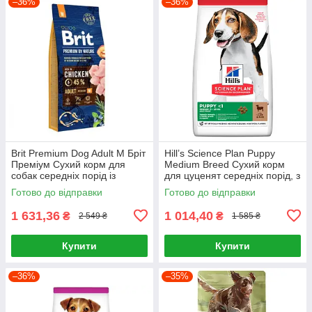
–36%
–36%
Brit Premium Dog Adult M Бріт
Hill’s Science Plan Puppy
Преміум Сухий корм для
Medium Breed Сухий корм
собак середніх порід із
для цуценят середніх порід, з
куркою 15 кг
ягням і рисом, 2,5 кг
Готово до відправки
Готово до відправки
1 631,36
1 014,40
₴
₴
2 549 ₴
1 585 ₴
Купити
Купити
–36%
–35%