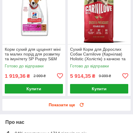
Корм сухий для цуценят міні
Сухий Корм для Дорослих
та малих порід для розвитку
Собак Carnilove (Карнілав)
та імунітету SP Puppy S&M
Holistic (Холістік) з качкою та
L&R 6кг, Ягня та рис
фазаном 12 кг
Готово до відправки
Готово до відправки
1 919,36
5 914,35
₴
₴
2 999 ₴
9 099 ₴
Купити
Купити
Показати ще
Про нас