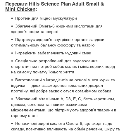
Переваги Hills Science Plan Adult
Small &
Mini
Chicken
:
Протеїн для міцної мускулатури
Збагачений Омега-6 жирними кислотами для
здоров'я шкіри та шерсті
Підтримує здоров'я внутрішніх органів завдяки
оптимальному балансу фосфору та натрію
Інгредієнти забезпечують чудовий смак
Спеціально розроблений для задоволення
енергетичних потреб собак малих і мініатюрних порід
на самому початку їхнього життя
Виготовлений з інгредієнтів на основі м'яса курки та
індички — двох взаємодоповнювальних джерел
протеїну, які добре засвоюються організмом собаки
Збагачений вітамінами A, D3, E, C, бета-каротином,
цинком, селеном та іншими важливими
мікроелементами, що підтримують здоров'я тварини в
гарному стані
Ненасичені жирні кислоти Омега-6, що входять до
складу, позитивно впливають на обмін речовин, шкіру та