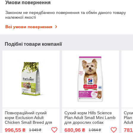
Умови повернення
Законом не передбачено повернення та обмін даного товару
належної якості
Всі умови повернення
Подібні товари компанії
Повнораційний сухий
Сухий корм Hills Science
Сухи
корм Exclusion Adult
Plan Adult Small Mini Lamb
Plan
Chicken Small Breed для
для дорослих собак
Adul
дорослих собак дрібних
маленьких порід Хіллс 1.5
мале
996,55
680,96
781
₴
₴
1 049 ₴
1 064 ₴
порід з куркою 2 кг
кг. з ягням
кг. к