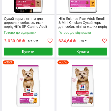
Сухий корм з ягням для
Hills Science Plan Adult Small
дорослих собак великих
& Mini Chicken Сухий корм
порід Hill's SP Canine Adult
для собак міні та малих порід
Large Breed Lamb & Rice 14кг
із куркою 1,5 кг
Готово до відправки
Готово до відправки
3 630,08
624,64
₴
₴
5 672 ₴
976 ₴
Купити
Купити
–36%
–36%