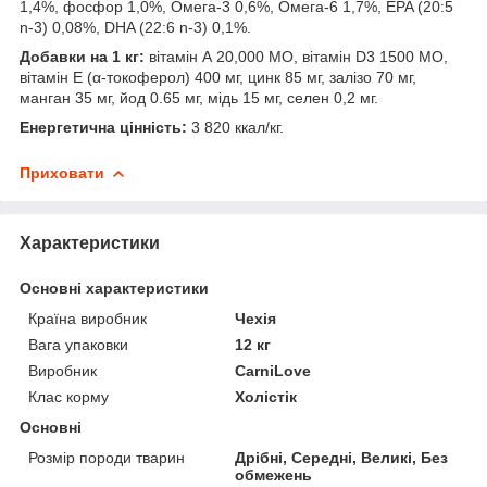
1,4%, фосфор 1,0%, Омега-3 0,6%, Омега-6 1,7%, EPA (20:5
n-3) 0,08%, DHA (22:6 n-3) 0,1%.
Добавки на 1 кг:
вітамін А 20,000 МО, вітамін D3 1500 МО,
вітамін E (α-токоферол) 400 мг, цинк 85 мг, залізо 70 мг,
манган 35 мг, йод 0.65 мг, мідь 15 мг, селен 0,2 мг.
Енергетична цінність:
3 820 ккал/кг.
Приховати
Характеристики
Основні характеристики
Країна виробник
Чехія
Вага упаковки
12 кг
Виробник
CarniLove
Клас корму
Холістік
Основні
Розмір породи тварин
Дрібні, Середні, Великі, Без
обмежень