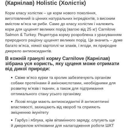
(Карнілав) Holistic (Холістік)
Корм класу холістик – це корм нового покоління,
виготовлений із цінних натуральних інгредієнтів, з високим
вмістом м’яса чи риби. Саме до класу холістик і належить
корм для цуценят великих порід (вагою від 25 кг) Carnilove
Salmon & Turkey. Рецептура корму розроблена з урахуванням
природного раціону цуценят великих порід. Це значить – дуже
багато м’яса, ніякої картоплі чи злаків, і ягоди, як природне
джерело антиоксидантів.
В кожній гранулі корму Carnilove (Карнілав)
зібрана уся користь, яку цуценя може отримати
від дикої природи:
Свіже м'ясо курки та кролик забезпечують організм
собаки протеїнами й амінокислотами, необхідними для
розвитку м’язів і тканин, а також для підтримання
оптимального стану усього організму
Лісові ягоди мають антиоксидантні й антисептичні
властивості, захищають від хвороб та сприяють
зміцненню імунітету
Гарбуз і яблука, крім вітамінного заряду, слугують ще
й джерелом клітковини для налагодження роботи ШКТ