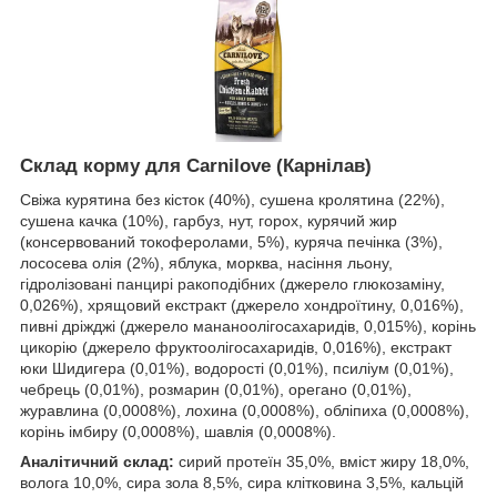
Склад корму для Carnilove (Карнілав)
Свіжа курятина без кісток (40%), сушена кролятина (22%),
сушена качка (10%), гарбуз, нут, горох, курячий жир
(консервований токоферолами, 5%), куряча печінка (3%),
лососева олія (2%), яблука, морква, насіння льону,
гідролізовані панцирі ракоподібних (джерело глюкозаміну,
0,026%), хрящовий екстракт (джерело хондроїтину, 0,016%),
пивні дріжджі (джерело мананоолігосахаридів, 0,015%), корінь
цикорію (джерело фруктоолігосахаридів, 0,016%), екстракт
юки Шидигера (0,01%), водорості (0,01%), псиліум (0,01%),
чебрець (0,01%), розмарин (0,01%), орегано (0,01%),
журавлина (0,0008%), лохина (0,0008%), обліпиха (0,0008%),
корінь імбиру (0,0008%), шавлія (0,0008%).
Аналітичний склад:
сирий протеїн 35,0%, вміст жиру 18,0%,
волога 10,0%, сира зола 8,5%, сира клітковина 3,5%, кальцій