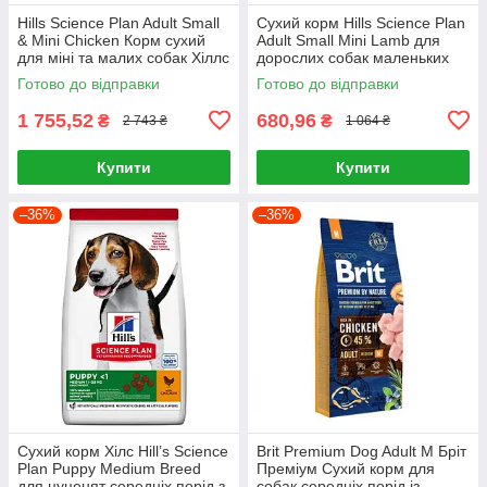
Hills Science Plan Adult Small
Сухий корм Hills Science Plan
& Mini Chicken Корм сухий
Adult Small Mini Lamb для
для міні та малих собак Хіллс
дорослих собак маленьких
6 кг
порід Хіллс 1.5 кг. з ягням
Готово до відправки
Готово до відправки
1 755,52
680,96
₴
₴
2 743 ₴
1 064 ₴
Купити
Купити
–36%
–36%
Сухий корм Хілс Hill’s Science
Brit Premium Dog Adult M Бріт
Plan Puppy Medium Breed
Преміум Сухий корм для
для цуценят середніх порід з
собак середніх порід із