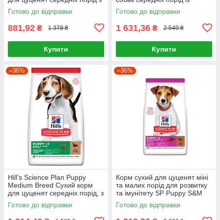
куркою, 2,5 кг
куркою 15 кг
Готово до відправки
Готово до відправки
881,92
1 631,36
₴
₴
1 378 ₴
2 549 ₴
Купити
Купити
–36%
–36%
Hill’s Science Plan Puppy
Корм сухий для цуценят міні
Medium Breed Сухий корм
та малих порід для розвитку
для цуценят середніх порід, з
та імунітету SP Puppy S&M
ягням і рисом, 2,5 кг
L&R 6кг, Ягня та рис
Готово до відправки
Готово до відправки