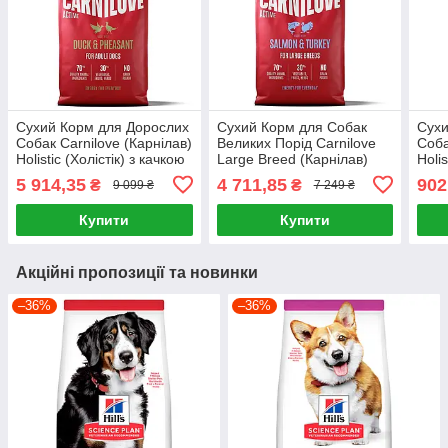
Сухий Корм для Дорослих
Сухий Корм для Собак
Сухи
Собак Carnilove (Карнілав)
Великих Порід Carnilove
Соба
Holistic (Холістік) з качкою
Large Breed (Карнілав)
Holis
та фазаном 12 кг
Holistic (Холістік) з
лосо
5 914,35
4 711,85
902
₴
₴
9 099 ₴
7 249 ₴
лососем та індичкою 12 кг
Купити
Купити
Акційні пропозиції та новинки
–36%
–36%