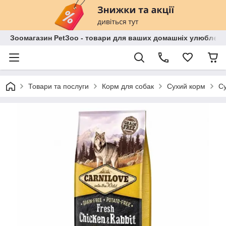
Зоомагазин PetЗoo - товари для ваших домашніх улюбленц
Товари та послуги
Корм для собак
Сухий корм
Су