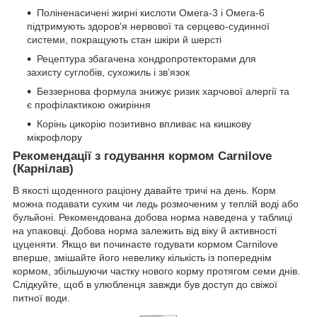
Поліненасичені жирні кислоти Омега-3 і Омега-6
підтримують здоров’я нервової та серцево-судинної
системи, покращують стан шкіри й шерсті
Рецептура збагачена хондропротекторами для
захисту суглобів, сухожиль і зв’язок
Беззернова формула знижує ризик харчової алергії та
є профілактикою ожиріння
Корінь цикорію позитивно впливає на кишкову
мікрофлору
Рекомендації з годування кормом Carnilove
(Карнілав)
В якості щоденного раціону давайте тричі на день. Корм
можна подавати сухим чи ледь розмоченим у теплій воді або
бульйоні. Рекомендована добова норма наведена у таблиці
на упаковці. Добова норма залежить від віку й активності
цуценяти. Якщо ви починаєте годувати кормом Carnilove
вперше, змішайте його невелику кількість із попереднім
кормом, збільшуючи частку нового корму протягом семи днів.
Слідкуйте, щоб в улюбленця завжди був доступ до свіжої
питної води.