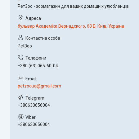
РетЗоо - зоомагазин для ваших домашніх улюбленців
бульвар Академіка Вернадского, 63 Б, Київ, Україна
PetЗoo
+380 (63) 065-60-04
petzooua@gmail.com
+380630656004
+380630656004