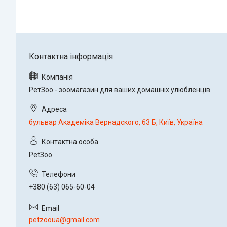
РетЗоо - зоомагазин для ваших домашніх улюбленців
бульвар Академіка Вернадского, 63 Б, Київ, Україна
PetЗoo
+380 (63) 065-60-04
petzooua@gmail.com