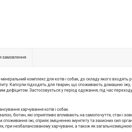
я замовлення
мінеральний комплекс для котів і собак, до складу якого входять 
титу. Капсули підходять для тварин, що споживають домашню їжу, я
им дефіцитом. Застосовується у період одужання, під час переходу н
ансування харчування котів і собак.
, залізо, біотин, які сприятливо впливають на самопочуття, стан і зо
споживання їжі, сприяє зміцненню імунітету та захисних сил орган
 при незбалансованому харчуванні, а також як загальнозміцнюючий