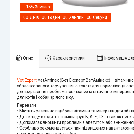
–15%
0
0
Днів
0
0
Годин
0
0
Хвилин
0
0
Секунд
Опис
Характеристики
Інформація дл
Vet Expert
VetAminex (Вет Експерт ВетАмінекс) – вітамінно-
збалансованого харчування, а також для нормалізації апе
для вирішення проблем, пов'язаних із вітамінно-мінеральн
для котів і собак зрілого віку.
Переваги:
• Містить ретельно підібрані вітаміни та мінерали для збал
• До складу входять вітаміни груп В, А, Е, D3, а також цинк
• Допомагає вирішити проблеми з апетитом або зниженням 
• Особливо рекомендується при підвищених навантаженнях,
період зростання котів і собак.