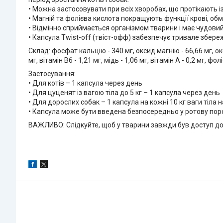
• Можна застосовувати при всіх хворобах, що протікають 
• Магній та фолієва кислота покращують функції крові, обмі
• Відмінно сприймається організмом тварини і має чудовий
• Капсула Twist-off (твіст-офф) забезпечує тривале збер
Склад: фосфат кальцію - 340 мг, оксид магнію - 66,66 мг, оксид 
мг, вітамін В6 - 1,21 мг, мідь - 1,06 мг, вітамін А - 0,2 мг, фол
Застосування:
• Для котів – 1 капсула через день
• Для цуценят із вагою тіла до 5 кг – 1 капсула через день
• Для дорослих собак – 1 капсула на кожні 10 кг ваги тіла 
• Капсула може бути введена безпосередньо у ротову пор
ВАЖЛИВО: Слідкуйте, щоб у тварини завжди був доступ до 