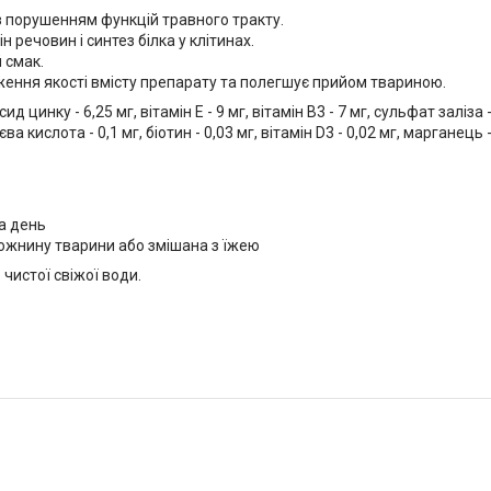
із порушенням функцій травного тракту.
н речовин і синтез білка у клітинах.
 смак.
еження якості вмісту препарату та полегшує прийом твариною.
цинку - 6,25 мг, вітамін Е - 9 мг, вітамін В3 - 7 мг, сульфат заліза - 4,
ієва кислота - 0,1 мг, біотин - 0,03 мг, вітамін D3 - 0,02 мг, марганець -
на день
ожнину тварини або змішана з їжею
чистої свіжої води.