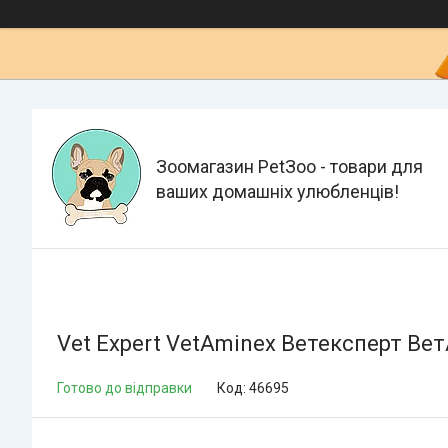
Зоомагазин PetЗoo - товари для
ваших домашніх улюбленців!
Vet Expert VetAminex Ветексперт Вет
Готово до відправки
Код:
46695