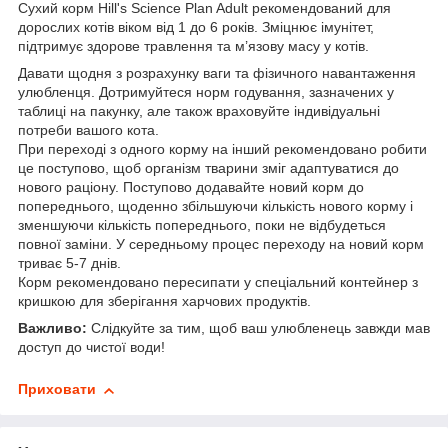
Сухий корм Hill's Science Plan Adult рекомендований для
дорослих котів віком від 1 до 6 років. Зміцнює імунітет,
підтримує здорове травлення та м’язову масу у котів.
Давати щодня з розрахунку ваги та фізичного навантаження
улюбленця. Дотримуйтеся норм годування, зазначених у
таблиці на пакунку, але також враховуйте індивідуальні
потреби вашого кота.
При переході з одного корму на інший рекомендовано робити
це поступово, щоб організм тварини зміг адаптуватися до
нового раціону. Поступово додавайте новий корм до
попереднього, щоденно збільшуючи кількість нового корму і
зменшуючи кількість попереднього, поки не відбудеться
повної заміни. У середньому процес переходу на новий корм
триває 5-7 днів.
Корм рекомендовано пересипати у спеціальний контейнер з
кришкою для зберігання харчових продуктів.
Важливо:
Слідкуйте за тим, щоб ваш улюбленець завжди мав
доступ до чистої води!
Приховати