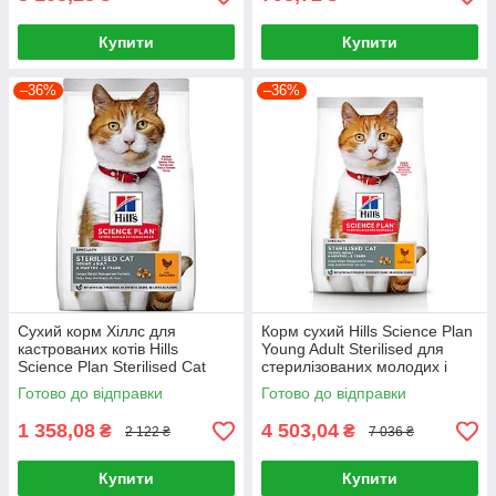
Купити
Купити
–36%
–36%
Сухий корм Хіллс для
Корм сухий Hills Science Plan
кастрованих котів Hills
Young Adult Sterilised для
Science Plan Sterilised Cat
стерилізованих молодих і
Young Adult Chicken 3кг
дорослих котів з куркою 15 кг
Готово до відправки
Готово до відправки
1 358,08
4 503,04
₴
₴
2 122 ₴
7 036 ₴
Купити
Купити