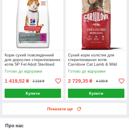
Корм сухий повсякденний
Сухий корм холістик для
для дорослих стерилізованих
стерилізованих котів
котів SP Fel Adult Sterilised
Carnilove Cat Lamb & Wild
Cat Duck 3кг, Качка
Boar - Sterilised (ягня і кабан)
Готово до відправки
Готово до відправки
6 кг
1 419,52
2 729,35
₴
₴
2 218 ₴
4 199 ₴
Купити
Купити
Показати ще
Про нас