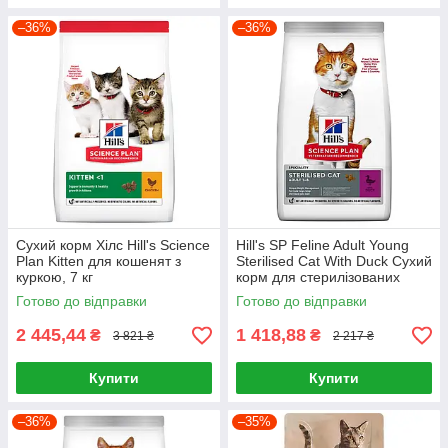
–36%
–36%
Сухий корм Хілс Hill's Science
Hill's SP Feline Adult Young
Plan Kitten для кошенят з
Sterilised Cat With Duck Сухий
куркою, 7 кг
корм для стерилізованих
котів 3кг
Готово до відправки
Готово до відправки
2 445,44
1 418,88
₴
₴
3 821 ₴
2 217 ₴
Купити
Купити
–36%
–35%