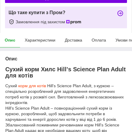
Що таке купити з Пром?
Замовлення під захистом
Опис
Характеристики
Доставка
Оплата
Умови п
Опис
Сухий корм Хилс Hill's Science Plan Adult
для котів
Сухий
корм для котів
Hill's Science Plan Adult, з куркою –
спеціально розроблений для задоволення енергетичних
потреб котів у розквіті сил. Виготовлений з легкозасвоюваних
інгредієнтів.
Hill's Science Plan Adult – повнораціонний сухий корм із
куркою, розроблений, щоб задовольнити потреби в
харчуванні та енергії дорослих котів у віці від 1 до 6 років.
Збалансований поживними речовинами корм Hill's Science
Plan Adult надає все необхідне вашому коту, щоб він