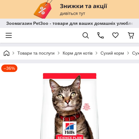
Зоомагазин PetЗoo - товари для ваших домашніх улюбленц
Товари та послуги
Корм для котів
Сухий корм
Сух
–36%