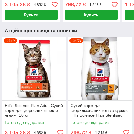
Sterilised Cat Young Adult
яйце
3 105,28
798,72
1 1
₴
₴
4 852 ₴
1 248 ₴
Chicken 1,5кг
Купити
Купити
Акційні пропозиції та новинки
–36%
–36%
Hill's Science Plan Adult Сухий
Сухий корм для
корм для дорослих кішок, з
стерилізованих котів з куркою
ягням, 10 кг
Hills Science Plan Sterilised
Cat Young Adult Chicken 1,5кг
Готово до відправки
Готово до відправки
3 105,28
798,72
₴
₴
4 852 ₴
1 248 ₴