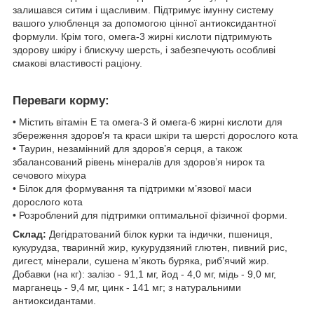
залишався ситим і щасливим. Підтримує імунну систему
вашого улюбленця за допомогою цінної антиоксидантної
формули. Крім того, омега-3 жирні кислоти підтримують
здорову шкіру і блискучу шерсть, і забезпечують особливі
смакові властивості раціону.
Переваги корму:
• Містить вітамін E та омега-3 й омега-6 жирні кислоти для
збереження здоров'я та краси шкіри та шерсті дорослого кота
• Таурин, незамінний для здоров’я серця, а також
збалансований рівень мінералів для здоров’я нирок та
сечового міхура
• Білок для формування та підтримки м’язової маси
дорослого кота
• Розроблений для підтримки оптимальної фізичної форми.
Склад:
Дегідратований білок курки та індички, пшениця,
кукурудза, твариннй жир, кукурудзяний глютен, пивний рис,
дигест, мінерали, сушена м’якоть буряка, риб’ячий жир.
Добавки (на кг): залізо - 91,1 мг, йод - 4,0 мг, мідь - 9,0 мг,
марганець - 9,4 мг, цинк - 141 мг; з натуральними
антиоксидантами.