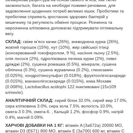
засвоюється, багата на необхідні поживні речовини, для
задоволення щоденних потреб великих кішок. Пробіотики та
пребіотики сприяють зростанню здорових бактерій у
кишечнику та регулюють обмінні процеси. Розчинна та
нерозчинна клітковина допомагає підтримувати оптимальну
вагу.
СКЛАД:
свіже м'ясо качки (26%), зневоднена курка (26%),
жовтий горошок (15%), нут (10%), жир свійської птиці
(консервований токоферолом, 9 %), насіння льону (2.5%),
олія лосося (2%), гідролізована печінка курки (2%), пивні
дріжджі (2%), сушена ромашка (0.5%), мінерали, сушена
обліпиха (0.3%), сушена журавлина (0.2%), глюкозамін
(0.025%), хондроїтинсульфат (0.018%), фруктоолігосахариди
(0.015%), мананолігосахариди (0.015%), юкка Мохаве
(0.008%), Lactobacillus acidophi 122 інактивовані (15x109
клітин/кг).
АНАЛІТИЧНИЙ СКЛАД:
сирий білок 32.0%, сирий жир 17.0%,
сира клітковина 3.0%, сира зола 7.5%, вологість 10.0%,
омега-3 0.3%, омега-6. , Кальцій 1.2%, фосфор 0.9%, натрій
0.4%, магній 0.09%.
ХАРЧОВІ ДОБАВКИ НА 1 КГ:
вітамін A (3a672a) 20000 МО,
вітамін D3 (E671) 800 МО, вітамін E (3a700) 600 мг, вітамін C