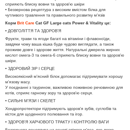
сприяють блиску вовни та здоров'ю шкіри
• Беззернова рецептура з високим вмістом білка для
чутливого травлення та правильного розвитку м'язів
Корм
Brit Care
Cat GF Large cats Power & Vitality це:
• ДОВГОЛІТТЯ ТА ЗДОРОВ'Я
Фрукти, трави та ягоди багаті на вітаміни і флавоноїди,
завдяки чому ваша кішка буде чудово виглядати, а також
проживе довге і здорове життя. Натуральні джерела жирних
кислот омега-3 та омега-6 сприяють блиску вовни та здоров'ю
шкіри.
• ЗДОРОВИЙ ЗІР І СЕРЦЕ
Високоякісний м'ясний білок допомагає підтримувати хорошу
м'язову масу.
У поєднанні з таурином, важливою поживною речовиною для
котів, сприяє гарному зору та здоров'ю серця.
• СИЛЬНІ М'ЯЗИ І СКЕЛЕТ
Хондропротектори підтримують здоров'я зубів, суглобів та
кісток для щоденного полювання та ігор.
• ЗДОРОВ'Я ХАРЧОВОГО ТРАКТУ І КОНТРОЛЮ ВАГИ
Беззернова рецептура на основі свіжого м'яса, яке легко