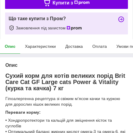
Купити з
Що таке купити з Пром?
Замовлення під захистом
Опис
Характеристики
Доставка
Оплата
Умови п
Опис
Сухий корм для котів великих порід Brit
Care Cat GF Large cats Power & Vitality
(курка та качка) 7 кг
Гіпоалергенна рецептура зі свіжим м'ясом качки та куркою
для дорослих кішок великих порід.
Переваги корму:
• Хондропротектори та кальцій для зміцнення кісток та
суглобів
• Оптимальний баланс жирних кислот омега-3 та омега-6, які