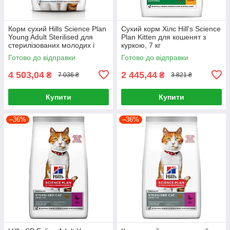
Корм сухий Hills Science Plan
Сухий корм Хілс Hill's Science
Young Adult Sterilised для
Plan Kitten для кошенят з
стерилізованих молодих і
куркою, 7 кг
дорослих котів з куркою 15 кг
Готово до відправки
Готово до відправки
4 503,04
2 445,44
₴
₴
7 036 ₴
3 821 ₴
Купити
Купити
–36%
–36%