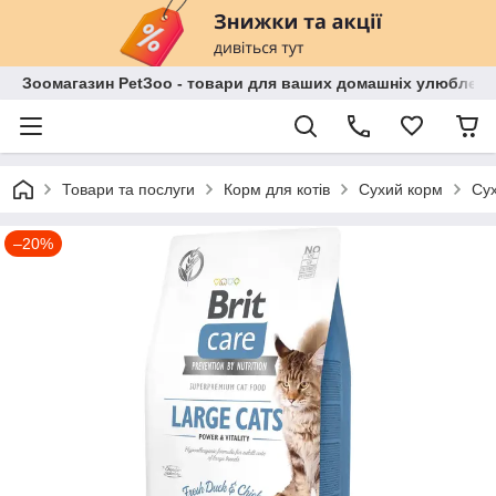
Зоомагазин PetЗoo - товари для ваших домашніх улюбленц
Товари та послуги
Корм для котів
Сухий корм
Сух
–20%