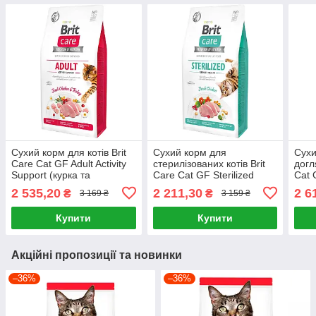
Сухий корм для котів Brit
Сухий корм для
Сухи
Care Cat GF Adult Activity
стерилізованих котів Brit
догл
Support (курка та
Care Cat GF Sterilized
Cat 
індичка) 7 кг
Urinary Health (курка) 7 кг
Heal
2 535,20
2 211,30
2 6
₴
₴
3 169 ₴
3 159 ₴
та л
Купити
Купити
Акційні пропозиції та новинки
–36%
–36%