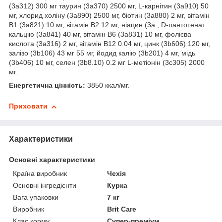
(3a312) 300 мг таурин (3a370) 2500 мг, L-карнітин (3a910) 50
мг, хлорид холіну (3a890) 2500 мг, біотин (3a880) 2 мг, вітамін
B1 (3a821) 10 мг, вітамін B2 12 мг, ніацин (3a , D-пантотенат
кальцію (3a841) 40 мг, вітамін B6 (3a831) 10 мг, фолієва
кислота (3a316) 2 мг, вітамін B12 0.04 мг, цинк (3b606) 120 мг,
залізо (3b106) 43 мг 55 мг, йодид калію (3b201) 4 мг, мідь
(3b406) 10 мг, селен (3b8.10) 0.2 мг L-метіонін (3c305) 2000
мг.
Енергетична цінність:
3850 ккал/мг.
Приховати
Характеристики
Основні характеристики
Країна виробник
Чехія
Основні інгредієнти
Курка
Вага упаковки
7 кг
Виробник
Brit Care
Клас корму
Супер-преміум