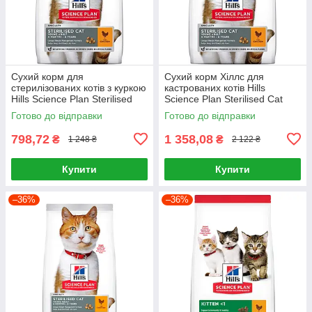
Сухий корм для
Сухий корм Хіллс для
стерилізованих котів з куркою
кастрованих котів Hills
Hills Science Plan Sterilised
Science Plan Sterilised Cat
Cat Young Adult Chicken 1,5кг
Young Adult Chicken 3кг
Готово до відправки
Готово до відправки
798,72
1 358,08
₴
₴
1 248 ₴
2 122 ₴
Купити
Купити
–36%
–36%