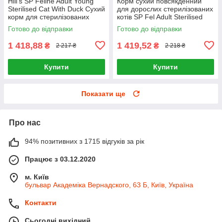
Hill's SP Feline Adult Young
Корм сухий повсякденний
Sterilised Cat With Duck Сухий
для дорослих стерилізованих
корм для стерилізованих
котів SP Fel Adult Sterilised
котів 3кг
Cat Duck 3кг, Качка
Готово до відправки
Готово до відправки
1 418,88
1 419,52
₴
₴
2 217 ₴
2 218 ₴
Купити
Купити
Показати ще
Про нас
94% позитивних з 1715 відгуків за рік
Працює з 03.12.2020
м. Київ
бульвар Академіка Вернадского, 63 Б, Київ, Україна
Контакти
Сьогодні вихідний