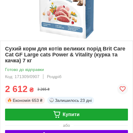
Сухий корм для котів великих порід Brit Care
Cat GF Large cats Power & Vitality (курка та
качка) 7 кг
Готово до відправки
Код: 171309/0907
Роздріб
2 612
₴
3 265 ₴
Економія
653 ₴
Залишилось
23 дні
Купити
або