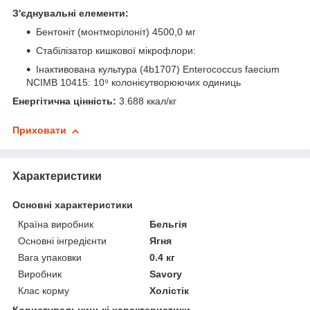
З'єднувальні елементи:
Бентоніт (монтморілоніт) 4500,0 мг
Стабілізатор кишкової мікрофлори:
Інактивована культура (4b1707) Enterococcus faecium
NCIMB 10415: 10⁹ колонієутворюючих одиниць
Енергітична цінність:
3.688 ккал/кг
Приховати
Характеристики
Основні характеристики
Країна виробник
Бельгія
Основні інгредієнти
Ягня
Вага упаковки
0.4 кг
Виробник
Savory
Клас корму
Холістік
Користувальницькі характеристики