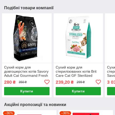
Подібні товари компанії
Сухий корм для
Сухий корм для
Сухи
довгошерстих котів Savory
стерилізованих котів Brit
стер
Adult Cat Gourmand Fresh
Care Cat GF Sterilized
Savor
Salmon & White
Urinary Health (курка) 400
Fres
280
239,20
3 0
₴
₴
350 ₴
299 ₴
Fish (лосось) 400 г
г
(ягня
Купити
Купити
Акційні пропозиції та новинки
–36%
–36%