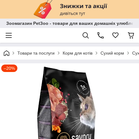
Зоомагазин PetЗoo - товари для ваших домашніх улюбленц
Товари та послуги
Корм для котів
Сухий корм
Сух
–20%