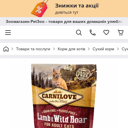
Зоомагазин PetЗoo - товари для ваших домашніх улюбленц
Товари та послуги
Корм для котів
Сухий корм
Сух