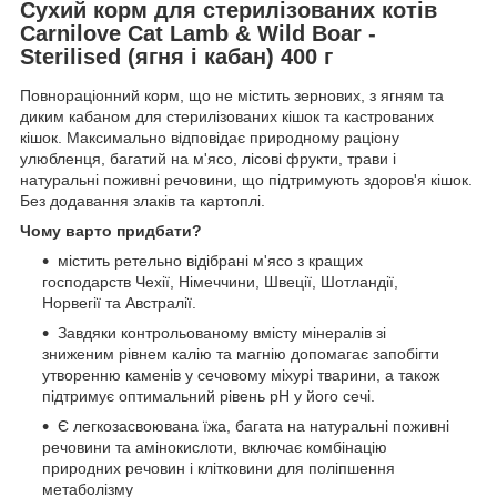
Сухий корм для стерилізованих котів
Carnilove Cat Lamb & Wild Boar -
Sterilised (ягня і кабан) 400 г
Повнораціонний корм, що не містить зернових, з ягням та
диким кабаном для стерилізованих кішок та кастрованих
кішок. Максимально відповідає природному раціону
улюбленця, багатий на м'ясо, лісові фрукти, трави і
натуральні поживні речовини, що підтримують здоров'я кішок.
Без додавання злаків та картоплі.
Чому варто придбати?
містить ретельно відібрані м'ясо з кращих
господарств Чехії, Німеччини, Швеції, Шотландії,
Норвегії та Австралії.
Завдяки контрольованому вмісту мінералів зі
зниженим рівнем калію та магнію допомагає запобігти
утворенню каменів у сечовому міхурі тварини, а також
підтримує оптимальний рівень рН у його сечі.
Є легкозасвоювана їжа, багата на натуральні поживні
речовини та амінокислоти, включає комбінацію
природних речовин і клітковини для поліпшення
метаболізму