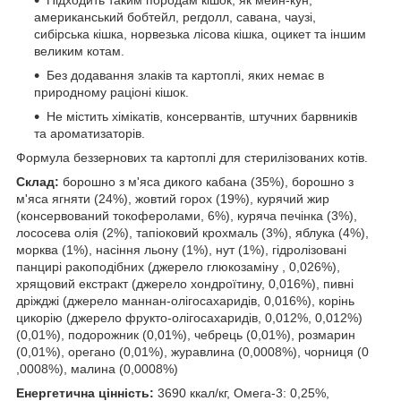
Підходить таким породам кішок, як мейн-кун,
американський бобтейл, регдолл, савана, чаузі,
сибірська кішка, норвезька лісова кішка, оцикет та іншим
великим котам.
Без додавання злаків та картоплі, яких немає в
природному раціоні кішок.
Не містить хімікатів, консервантів, штучних барвників
та ароматизаторів.
Формула беззернових та картоплі для стерилізованих котів.
Склад:
борошно з м'яса дикого кабана (35%), борошно з
м'яса ягняти (24%), жовтий горох (19%), курячий жир
(консервований токоферолами, 6%), куряча печінка (3%),
лососева олія (2%), тапіоковий крохмаль (3%), яблука (4%),
морква (1%), насіння льону (1%), нут (1%), гідролізовані
панцирі ракоподібних (джерело глюкозаміну , 0,026%),
хрящовий екстракт (джерело хондроїтину, 0,016%), пивні
дріжджі (джерело маннан-олігосахаридів, 0,016%), корінь
цикорію (джерело фрукто-олігосахаридів, 0,012%, 0,012%)
(0,01%), подорожник (0,01%), чебрець (0,01%), розмарин
(0,01%), орегано (0,01%), журавлина (0,0008%), чорниця (0
,0008%), малина (0,0008%)
Енергетична цінність:
3690 ккал/кг, Омега-3: 0,25%,