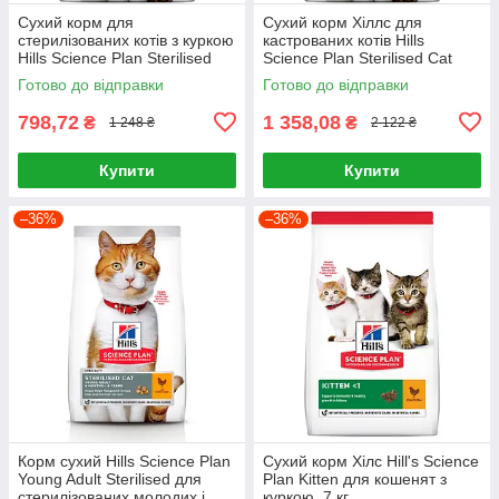
Сухий корм для
Сухий корм Хіллс для
стерилізованих котів з куркою
кастрованих котів Hills
Hills Science Plan Sterilised
Science Plan Sterilised Cat
Cat Young Adult Chicken 1,5кг
Young Adult Chicken 3кг
Готово до відправки
Готово до відправки
798,72
1 358,08
₴
₴
1 248 ₴
2 122 ₴
Купити
Купити
–36%
–36%
Корм сухий Hills Science Plan
Сухий корм Хілс Hill's Science
Young Adult Sterilised для
Plan Kitten для кошенят з
стерилізованих молодих і
куркою, 7 кг