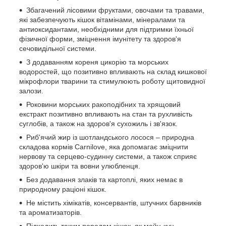
Збагачений лісовими фруктами, овочами та травами,
які забезпечують кішок вітамінами, мінералами та
антиоксидантами, необхідними для підтримки їхньої
фізичної форми, зміцнення імунітету та здоров'я
сечовидільної системи.
З додаванням кореня цикорію та морських
водоростей, що позитивно впливають на склад кишкової
мікрофлори тварини та стимулюють роботу щитовидної
залози.
Роковини морських ракоподібних та хрящовий
екстракт позитивно впливають на стан та рухливість
суглобів, а також на здоров'я сухожиль і зв'язок.
Риб'ячий жир із шотландського лосося – природна
складова кормів Carnilove, яка допомагає зміцнити
нервову та серцево-судинну системи, а також сприяє
здоров'ю шкіри та вовни улюбленця.
Без додавання злаків та картоплі, яких немає в
природному раціоні кішок.
Не містить хімікатів, консервантів, штучних барвників
та ароматизаторів.