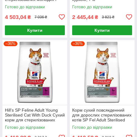
дорослих котів з куркою 15 кг
Готово до відправки
Готово до відправки
4 503,04
2 445,44
₴
₴
7 036 ₴
3 821 ₴
Купити
Купити
–36%
–36%
Hill's SP Feline Adult Young
Корм сухий повсякденний
Sterilised Cat With Duck Сухий
для дорослих стерилізованих
корм для стерилізованих
котів SP Fel Adult Sterilised
котів 3кг
Cat Duck 3кг, Качка
Готово до відправки
Готово до відправки