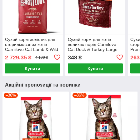
Сухий корм холістик для
Сухий корм для котів
Сухи
стерилізованих котів
великих порід Carnilove
стер
Carnilove Cat Lamb & Wild
Cat Duck & Turkey Large
Prem
Boar - Sterilised (ягня і
Breed (качка та
Ster
2 729,35
348
263
₴
₴
4 199 ₴
кабан) 6 кг
індичка) 400 г
(ягн
Купити
Купити
Акційні пропозиції та новинки
–36%
–36%