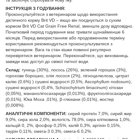
та заохочує спробувати нову їжу.
ІНСТРУКЦІЯ З ГОДУВАННЯ:
Проконсультуйтеся з ветеринаром щодо використання
дієтичного корму Brit VD – якщо він поєднується із сухим
кормом Brit VD Cat Grain Free Renal, зменште дозу відповідно.
Початковий період годування має тривати щонайменше 6
місяців. Перед використанням або продовженням терміну
користування рекомендується проконсультуватися з
ветеринаром. Вага та стан кішки повинні регулярно
перевірятися ветеринаром. Переконайтеся, що вихованець
завжди має доступ до свіжої питної води.
Склад:
тунець (30%), лосось (26%), зелений горошок (3%),
горохове борошно, олія лосося (2%), лігноцелюлоза, цитрат
калію (0,6%) ) сушені водорості (0,5%, Ascophyllum nodosum),
сушені водорості (0,4%, Schizochytrium limacinum) хітозан
(0,05%), мананолігосахариди (0,013%), фруктоолігосахариди
(0,01%), Юка Моха ,01%), β-глюкани (0,01%), жостер
(0,008%).
АНАЛІТИЧНІ КОМПОНЕНТИ:
сирий протеїн 7,0%, сирий жир
9,0%, сира зола 2,0%, вологість 78,0%, сира клітковина 1,0%,
кальцій 0, 2%, фосфор 0,25%, калій 0,3%, аргінін 0,15%,
таурін 0,11%, омега-3 0,3%, омега-6 0,2%.