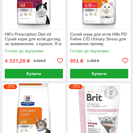
Hill’s Prescription Diet i/d
Сухий корм для котів Hills PD
Сухий корм для котів догляд
Feline C/D Urinary Stress для
за травленням, з куркою, 8 кг
зниження прояву
ідіопатичного циститу 1.5кг
Готово до відправки
Готово до відправки
4 337,28
951
₴
₴
6 024 ₴
1 268 ₴
Купити
Купити
–25%
–20%