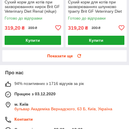
Сухий корм для котів при
Сухий корм для котів при
захворюваннях нирок Brit GF
захворюваннях шлунково
Veterinary Diet Renal (яйце)
тракту Brit GF Veterinary Diet
400 г
Gastrointestinal
Готово до відправки
Готово до відправки
(оселедець) 400 г
319,20
319,20
₴
₴
399 ₴
399 ₴
Купити
Купити
Показати ще
Про нас
94% позитивних з 1716 відгуків за рік
Працює з 03.12.2020
м. Київ
бульвар Академіка Вернадского, 63 Б, Київ, Україна
Контакти