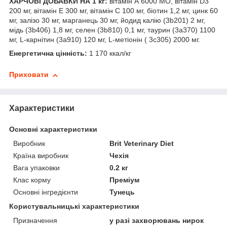
ХАРЧОВІ ДОБАВКИ НА 1 кг:
вітамін А 6000 МО, вітамін D3
200 мг, вітамін Е 300 мг, вітамін С 100 мг, біотин 1,2 мг, цинк 60
мг, залізо 30 мг, марганець 30 мг, йодид калію (3b201) 2 мг,
мідь (3b406) 1,8 мг, селен (3b810) 0,1 мг, таурин (3a370) 1100
мг, L-карнітин (3a910) 120 мг, L-метіонін ( 3c305) 2000 мг.
Енергетична цінність:
1 170 ккал/кг
Приховати
Характеристики
Основні характеристики
Виробник
Brit Veterinary Diet
Країна виробник
Чехія
Вага упаковки
0.2 кг
Клас корму
Преміум
Основні інгредієнти
Тунець
Користувальницькі характеристики
Призначення
у разі захворювань нирок