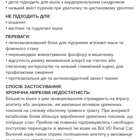
• дієта підходить для кішок з кардіоренальним синдромом
• низький вміст пуринів при уратному та цистиновому уролітаз
НЕ ПІДХОДИТЬ ДЛЯ:
• кошенят
• вагітних та годуючих кішок
ПЕРЕВАГИ:
• легкозасвоюваний білок для підтримки м'язової маси та
фізичного стану
• перешкоджає всмоктуванню фосфору в кишечнику
• відсутність ризику виникнення алергії на глютен або
глютенову ентеропатію та низький глікемічний індекс для
профілактики ожиріння
• протизапальна дія та антиоксидантний захист тканин
СПОСІБ ЗАСТОСУВАННЯ:
ХРОНІЧНА НИРКОВА НЕДОСТАТНІСТЬ:
Більшість кішок з цим захворюванням страждають на втрату
апетиту або анорексію, які викликані впливом уремічних
токсинів на слизову оболонку травного тракту. При анорексії
катаболізм білків збільшує вироблення уремічних токсинів, що
погіршує стан. Прийом їжі повинен підтримуватись і необхідно
поступово переходити зі звичної їжі кішки на Brit VD Renal Cat.
Вологий корм також сприяє поліпшенню апетиту у вихованця