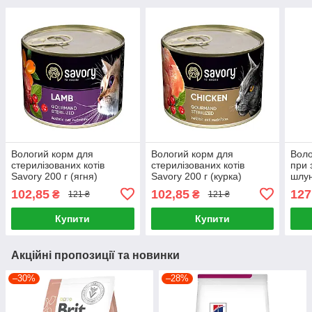
Вологий корм для
Вологий корм для
Воло
стерилізованих котів
стерилізованих котів
при 
Savory 200 г (ягня)
Savory 200 г (курка)
шлун
трак
102,85
102,85
127
₴
₴
121 ₴
121 ₴
Diet
Gast
Купити
Купити
лосо
Акційні пропозиції та новинки
–30%
–28%