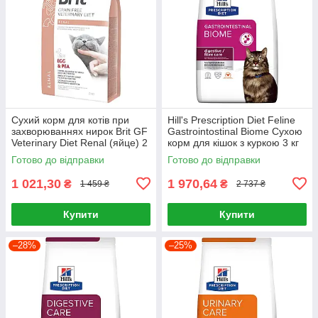
Сухий корм для котів при
Hill's Prescription Diet Feline
захворюваннях нирок Brit GF
Gastrointostinal Biome Сухою
Veterinary Diet Renal (яйце) 2
корм для кішок з куркою 3 кг
кг
Готово до відправки
Готово до відправки
1 021,30
1 970,64
₴
₴
1 459 ₴
2 737 ₴
Купити
Купити
–28%
–25%