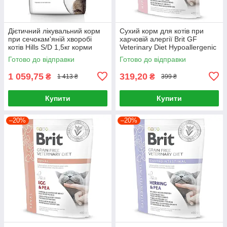
Дієтичний лікувальний корм
Сухий корм для котів при
при сечокам'яній хворобі
харчовій алергії Brit GF
котів Hills S/D 1,5кг корми
Veterinary Diet Hypoallergenic
Хіллс від ожиріння котів
(лосось) 400 г
Готово до відправки
Готово до відправки
1 059,75
319,20
₴
₴
1 413 ₴
399 ₴
Купити
Купити
–20%
–20%