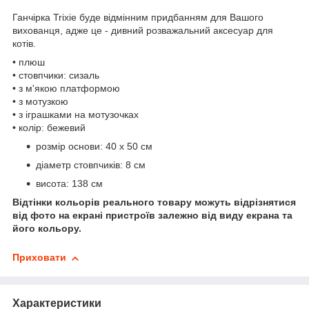
Ганчірка Trixie буде відмінним придбанням для Вашого
вихованця, адже це - дивний розважальний аксесуар для
котів.
• плюш
• стовпчики: сизаль
• з м'якою платформою
• з мотузкою
• з іграшками на мотузочках
• колір: бежевий
розмір основи: 40 x 50 см
діаметр стовпчиків: 8 см
висота: 138 см
Відтінки кольорів реального товару можуть відрізнятися
від фото на екрані пристроїв залежно від виду екрана та
його кольору.
Приховати
Характеристики