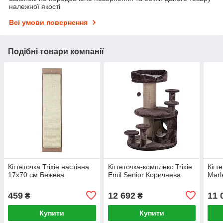
належної якості
Всі умови повернення
Подібні товари компанії
Кігтеточка Trixie настінна
Кігтеточка-комплекс Trixie
Кігт
17х70 см Бежева
Emil Senior Коричнева
Marl
459
12 692
11 
₴
₴
Купити
Купити