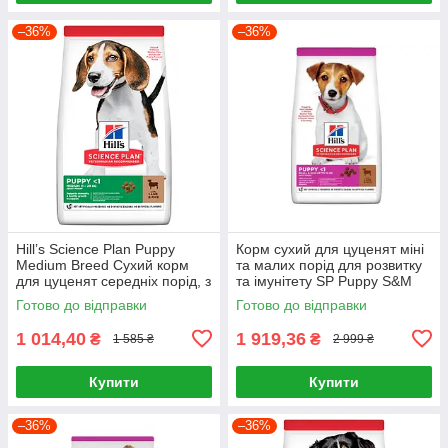
–36%
–36%
Hill’s Science Plan Puppy
Корм сухий для цуценят міні
Medium Breed Сухий корм
та малих порід для розвитку
для цуценят середніх порід, з
та імунітету SP Puppy S&M
ягням і рисом, 2,5 кг
L&R 6кг, Ягня та рис
Готово до відправки
Готово до відправки
1 014,40
1 919,36
₴
₴
1 585 ₴
2 999 ₴
Купити
Купити
–36%
–36%