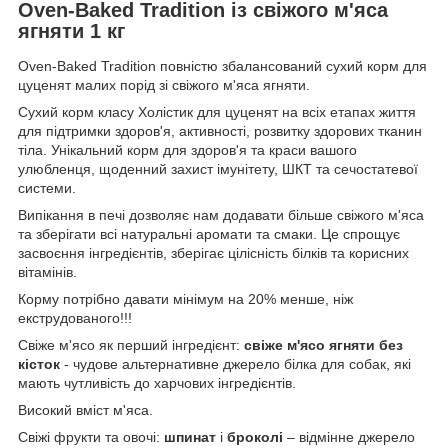
Oven-Baked Tradition із свіжого м'яса
ягняти 1 кг
Oven-Baked Tradition повністю збалансований сухий корм для
цуценят малих порід зі свіжого м'яса ягняти.
Сухий корм класу Холістик для цуценят на всіх етапах життя
для підтримки здоров'я, активності, розвитку здорових тканин
тіла. Унікальний корм для здоров'я та краси вашого
улюбленця, щоденний захист імунітету, ШКТ та сечостатевої
системи.
Випікання в печі дозволяє нам додавати більше свіжого м'яса
та зберігати всі натуральні аромати та смаки. Це спрощує
засвоєння інгредієнтів, зберігає цілісність білків та корисних
вітамінів.
Корму потрібно давати мінімум на 20% менше, ніж
екструдованого!!!
Свіже м'ясо як перший інгредієнт:
свіже м'ясо ягняти без
кісток
- чудове альтернативне джерело білка для собак, які
мають чутливість до харчових інгредієнтів.
Високий вміст м'яса.
Свіжі фрукти та овочі:
шпинат
і
броколі
– відмінне джерело