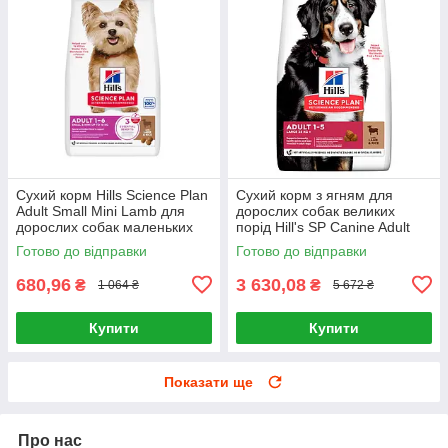
Сухий корм Hills Science Plan
Сухий корм з ягням для
Adult Small Mini Lamb для
дорослих собак великих
дорослих собак маленьких
порід Hill's SP Canine Adult
порід Хіллс 1.5 кг. з ягням
Large Breed Lamb & Rice 14кг
Готово до відправки
Готово до відправки
680,96
3 630,08
₴
₴
1 064 ₴
5 672 ₴
Купити
Купити
Показати ще
Про нас