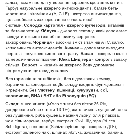
заліза, незамінне для утворення червоних кров'яних клітин.
Гарбуз натуральне джерело антиоксидантів, багате бета-
каротином і вітамінами (A, C і E). джерело антиоксидантів,
що запобігають захворюванню сечостатевої
системи.
Солодка картопля
- джерело вуглеводів, вітамінів
та бета-каротину.
Яблука
- джерело пектину, який допомагає
виводити токсини і запобігає ризику серцевих
захворювань.
Чорниця
- високий вміст вітамінів A і C, калію,
клітковини та антиоксидантів.
Ананас
– допомагає виводити
шерсть із шлунково-кишкового тракту.
Банан
– джерело калію
та нерозчинної клітковини.
Юкка Шидігера
- контроль запаху
стільця.
Ворості
– незамінне джерело йоду допомагає
підтримувати щитовидну залозу.
Без
гормонів та антибіотиків,
без
підсилювачів смаку,
барвників та консервантів. До складу входять функціональні
інгредієнти. Без
глютену, пшениці, кукурудзи, сої,
яловичини,
BHA / BHT
або Ethoxyquin
(EQ)
.
Склад
: м'ясо ягняти (м'ясо ягняти без кісток 26.0%,
дегідроване м'ясо ягняти 13.1%), жито, ячмінь лущений, овес
без лушпиння, риба сушена, насіння льону, олія ріпакова,
жом сіль морська, гарбуз, екстракт Юккі Шідігера (Yucca
Schidigera), водорості (Schizochytrium sp., джерело ДГК),
екстракт зеленого чаю, шпинат, яблука, журавлина, банани,