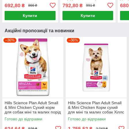
Protection 2 кг (м'ясо
Superior Care White Dogs
мале
692,80
792,80
680
₴
₴
866 ₴
991 ₴
птахів)
1.5 кг
кг. з
Купити
Купити
Акційні пропозиції та новинки
–36%
–36%
Hills Science Plan Adult Small
Hills Science Plan Adult Small
& Mini Chicken Сухий корм
& Mini Chicken Корм сухий
для собак міні та малих порід
для міні та малих собак Хіллс
із куркою 1,5 кг
6 кг
Готово до відправки
Готово до відправки
624,64
1 755,52
₴
₴
976 ₴
2 743 ₴