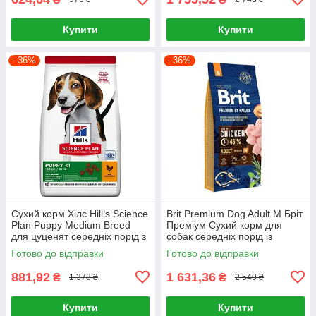
Купити
Купити
–36%
–36%
Сухий корм Хілс Hill’s Science
Brit Premium Dog Adult M Бріт
Plan Puppy Medium Breed
Преміум Сухий корм для
для цуценят середніх порід з
собак середніх порід із
куркою, 2,5 кг
куркою 15 кг
Готово до відправки
Готово до відправки
881,92
1 631,36
₴
₴
1 378 ₴
2 549 ₴
Купити
Купити