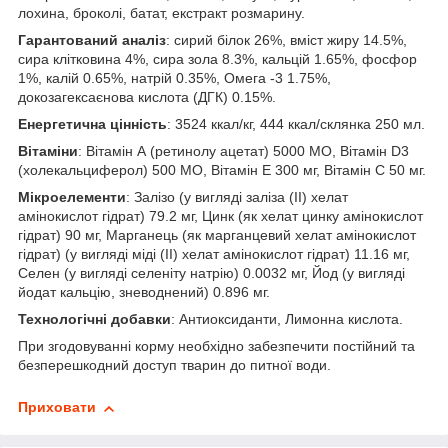
лохина, броколі, батат, екстракт розмарину.
Гарантований аналіз
: сирий білок 26%, вміст жиру 14.5%,
сира клітковина 4%, сира зола 8.3%, кальцій 1.65%, фосфор
1%, калій 0.65%, натрій 0.35%, Омега -3 1.75%,
докозагексаєнова кислота (ДГК) 0.15%.
Енергетична цінність
: 3524 ккал/кг, 444 ккал/склянка 250 мл.
Вітаміни
: Вітамін А (ретинолу ацетат) 5000 МО, Вітамін D3
(холекальциферол) 500 МО, Вітамін Е 300 мг, Вітамін С 50 мг.
Мікроелементи
: Залізо (у вигляді заліза (II) хелат
амінокислот гідрат) 79.2 мг, Цинк (як хелат цинку амінокислот
гідрат) 90 мг, Марганець (як марганцевий хелат амінокислот
гідрат) (у вигляді міді (II) хелат амінокислот гідрат) 11.16 мг,
Селен (у вигляді селеніту натрію) 0.0032 мг, Йод (у вигляді
йодат кальцію, зневоднений) 0.896 мг.
Технологічні добавки
: Антиоксиданти, Лимонна кислота.
При згодовуванні корму необхідно забезпечити постійний та
безперешкодний доступ тварин до питної води.
Приховати