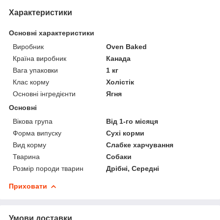
Характеристики
Основні характеристики
Виробник
Oven Baked
Країна виробник
Канада
Вага упаковки
1 кг
Клас корму
Холістік
Основні інгредієнти
Ягня
Основні
Вікова група
Від 1-го місяця
Форма випуску
Сухі корми
Вид корму
Слабке харчування
Тварина
Собаки
Розмір породи тварин
Дрібні, Середні
Приховати
Умови доставки