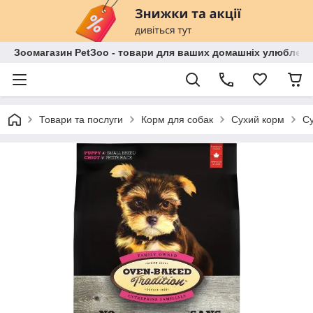
Зоомагазин PetЗoo - товари для ваших домашніх улюбленц
Товари та послуги
Корм для собак
Сухий корм
Су