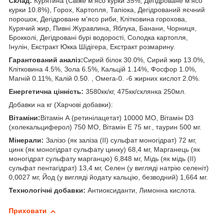
Склад:
Курятина (Свіже м'ясо курки 35%, Дегідроване м'ясо
курки 10.8%), Горох, Картопля, Тапіока, Дегідрований яєчний
порошок, Дегідроване м'ясо риби, Клітковина горохова,
Курячий жир, Пивні Журавлина, Яблука, Банани, Чорниця,
Брокколі, Дегідровані бурі водорості, Солодка картопля,
Інулін, Екстракт Юкка Шідігера, Екстракт розмарину.
Гарантований аналіз:
Сирий білок 30.0%, Сирий жир 13.0%,
Клітковина 4.5%, Зола 6.5%, Кальцій 1.14%, Фосфор 1.0%,
Магній 0.11%, Калій 0.50. , Омега-0. -6 жирних кислот 2.0%.
Енергетична цінність:
3580кк/кг, 475кк/склянка 250мл.
Добавки на кг (Харчові добавки):
Вітаміни:
Вітамін А (ретинілацетат) 10000 МО, Вітамін D3
(холекальциферол) 750 МО, Вітамін Е 75 мг., таурин 500 мг.
Мінерали:
Залізо (як заліза (II) сульфат моногідрат) 72 мг,
цинк (як моногідрат сульфату цинку) 68,4 мг, Марганець (як
моногідрат сульфату марганцю) 6,848 мг, Мідь (як мідь (II)
сульфат пентагідрат) 13,4 мг, Селен (у вигляді натрію селеніт)
0,0027 мг, Йод (у вигляді йодату кальцію, безводний) 1,664 мг.
Технологічні добавки:
Антиоксиданти, Лимонна кислота.
Приховати