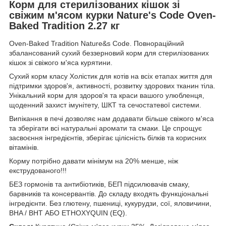
Корм для стерилізованих кішок зі
свіжим м'ясом курки Nature's Code Oven-
Baked Tradition 2.27 кг
Oven-Baked Tradition Nature&s Code. Повнораційний
збалансований сухий беззерновий корм для стерилізованих
кішок зі свіжого м'яса курятини.
Сухий корм класу Холістик для котів на всіх етапах життя для
підтримки здоров'я, активності, розвитку здорових тканин тіла.
Унікальний корм для здоров'я та краси вашого улюбленця,
щоденний захист імунітету, ШКТ та сечостатевої системи.
Випікання в печі дозволяє нам додавати більше свіжого м'яса
та зберігати всі натуральні аромати та смаки. Це спрощує
засвоєння інгредієнтів, зберігає цілісність білків та корисних
вітамінів.
Корму потрібно давати мінімум на 20% менше, ніж
екструдованого!!!
БЕЗ гормонів та антибіотиків, БЕП підсилювачів смаку,
барвників та консервантів. До складу входять функціональні
інгредієнти. Без глютену, пшениці, кукурудзи, сої, яловичини,
BHA / BHT АБО ETHOXYQUIN (EQ).