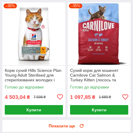
–36%
–35%
Корм сухий Hills Science Plan
Сухий корм для кошенят
Young Adult Sterilised для
Carnilove Cat Salmon &
стерилізованих молодих і
Turkey Kitten (лосось та
дорослих котів з куркою 15 кг
індичка) 2 кг
Готово до відправки
Готово до відправки
4 503,04
1 097,85
₴
₴
7 036 ₴
1 689 ₴
Купити
Купити
Показати ще