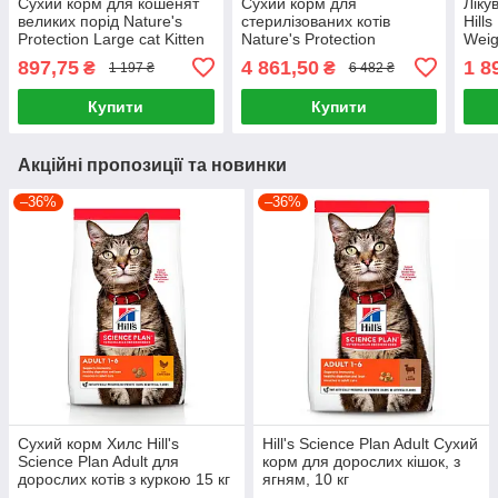
Сухий корм для кошенят
Сухий корм для
Ліку
великих порід Nature's
стерилізованих котів
Hills
Protection Large cat Kitten
Nature's Protection
Weig
з м'ясом птиці 2 кг
Sterilised Adult з м'ясом
Chic
897,75
4 861,50
1 8
₴
₴
1 197 ₴
6 482 ₴
птиці 18 кг
ваги 
Купити
Купити
Акційні пропозиції та новинки
–36%
–36%
Сухий корм Хилс Hill's
Hill's Science Plan Adult Сухий
Science Plan Adult для
корм для дорослих кішок, з
дорослих котів з куркою 15 кг
ягням, 10 кг