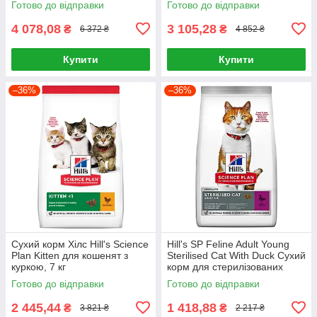
Готово до відправки
Готово до відправки
4 078,08
3 105,28
₴
₴
6 372 ₴
4 852 ₴
Купити
Купити
–36%
–36%
Сухий корм Хілс Hill's Science
Hill's SP Feline Adult Young
Plan Kitten для кошенят з
Sterilised Cat With Duck Сухий
куркою, 7 кг
корм для стерилізованих
котів 3кг
Готово до відправки
Готово до відправки
2 445,44
1 418,88
₴
₴
3 821 ₴
2 217 ₴