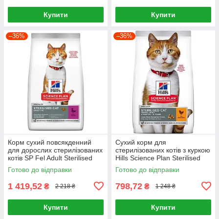
Купити
Купити
–36%
–36%
Корм сухий повсякденний
Сухий корм для
для дорослих стерилізованих
стерилізованих котів з куркою
котів SP Fel Adult Sterilised
Hills Science Plan Sterilised
Cat Duck 3кг, Качка
Cat Young Adult Chicken 1,5кг
Готово до відправки
Готово до відправки
1 419,52
798,72
₴
₴
2 218 ₴
1 248 ₴
Купити
Купити