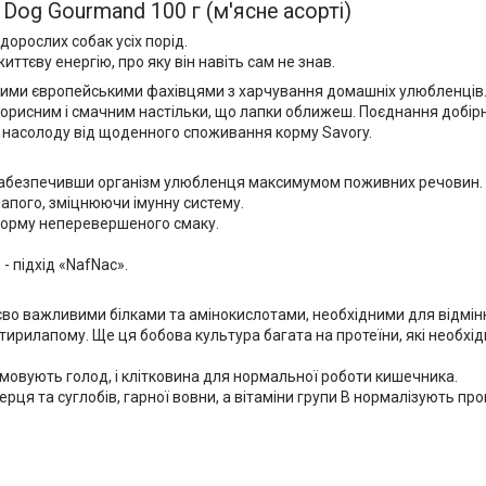
Dog Gourmand 100 г (м'ясне асорті)
орослих собак усіх порід.
ттєву енергію, про яку він навіть сам не знав.
ими європейськими фахівцями з харчування домашніх улюбленців. 
 корисним і смачним настільки, що лапки оближеш. Поєднання добір
у насолоду від щоденного споживання корму Savory.
я, забезпечивши організм улюбленця максимумом поживних речовин.
лапого, зміцнюючи імунну систему.
є корму неперевершеного смаку.
- підхід «NafNac».
єво важливими білками та амінокислотами, необхідними для відмін
чотирилапому. Ще ця бобова культура багата на протеїни, які необхі
гамовують голод, і клітковина для нормальної роботи кишечника.
рця та суглобів, гарної вовни, а вітаміни групи В нормалізують пр