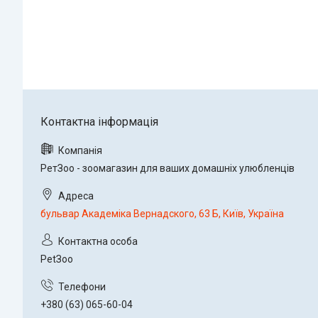
РетЗоо - зоомагазин для ваших домашніх улюбленців
бульвар Академіка Вернадского, 63 Б, Київ, Україна
PetЗoo
+380 (63) 065-60-04