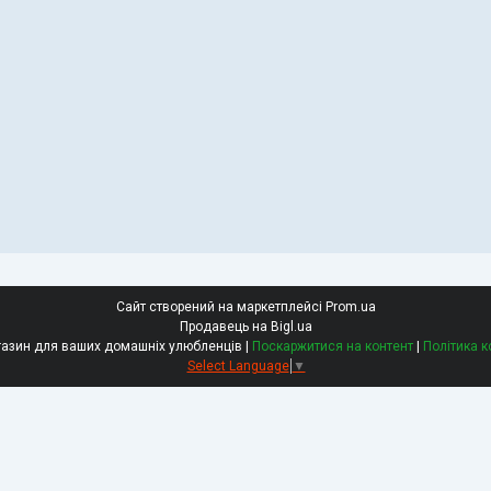
Сайт створений на маркетплейсі
Prom.ua
Продавець на Bigl.ua
РетЗоо - зоомагазин для ваших домашніх улюбленців |
Поскаржитися на контент
|
Політика к
Select Language
▼