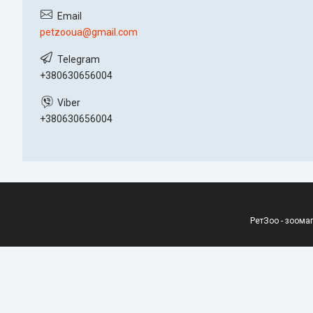
petzooua@gmail.com
+380630656004
+380630656004