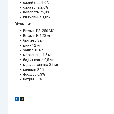
сирий жир 6,0%
сира зола 2,0%
вологість 75,0%
клітковина 1,0%
Вітаміни:
Вітамін D3: 250 МО
Вітамін Е: 120 мг
біотин 0,3 мг
цинк 12 мг
залізо 10 мг
марганець 1,5 мг
йодит калію 0,5 мг
мідь органічна 0,5 мг
кальцій 0,4%
фосфор 0,3%
натрій 0,5%