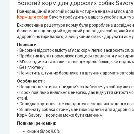
Вологий корм для дорослих собак Savory 
Повнораційний вологий корм із чотирма видами м'яса для д
Корм для собак
Savory пробудить у вашого улюбленця ту жи
Ексклюзивна рецептура корму була розроблена досвідчен
біологічно відповідний здоровий раціон для собак, який є
здоров'я чотирилапого, а вишуканий смак - дарувати йом
Переваги:
• Високий відсоток вмісту м'яса: корм легко засвоюєтьс
• Пребіотик інулін нормалізує процеси травлення у чотири
• М'ясо індички та качки - цінне джерело білків, яке нада
• Без глютену.
• Не містить штучних барвників та штучних ароматизаторів 
Особливості:
• Поєднання чотирьох видів м'яса забезпечує собаку житт
• Горох повільно вивільняє енергію, дає відчуття ситості 
стані.
• Солодка картопля - це складні вуглеводи, які надовго в
• Зі шпинату собака отримує антиоксиданти для здоров'я се
Корм Savory – корисне може бути смачним!
Поживні речовини:
сирий білок 9,0%