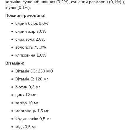
кальцію, сушений шпинат (0,2%), сушений розмарин (0,1%) ),
інулін (0,1%).
Поживні речовини:
сирий білок 9,0%
сирий жир 7,0%
сира зола 2,0%
вологість 75,0%
клітковина 1,0%
Вітаміни:
Вітамін D3: 250 МО
Вітамін Е: 120 мг
біотин 0,3 мг
цинк 12 мг
залізо 10 мг
марганець 1,5 мг
йодит калію 0,5 мг
мідь 0,5 мг