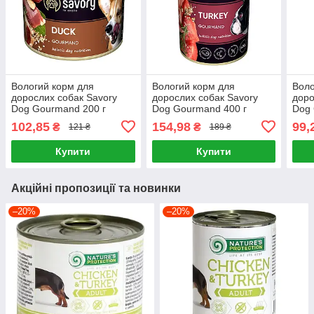
Вологий корм для
Вологий корм для
Воло
дорослих собак Savory
дорослих собак Savory
доро
Dog Gourmand 200 г
Dog Gourmand 400 г
Dog 
(качка)
(індичка)
(інд
102,85
154,98
99,
₴
₴
121 ₴
189 ₴
Купити
Купити
Акційні пропозиції та новинки
–20%
–20%