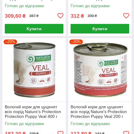
(телятина)
Готово до відправки
Готово до відправки
309,60
312
₴
₴
387 ₴
390 ₴
Купити
Купити
–20%
–20%
Вологий корм для цуценят
Вологий корм для цуценят
всіх порід Nature's Protection
всіх порід Nature's Protection
Protection Puppy Veal 400 г
Protection Puppy Veal 200 г
(телятина)
(телятина)
Готово до відправки
Готово до відправки
183,20
112,80
₴
₴
229 ₴
141 ₴