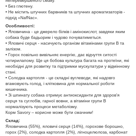
неперевершеного смаку.
• Без глютену.
• Не містить штучних барвників та штучних ароматизаторів -
підхід «NafNac».
Особливості:
• Яловичина - це джерело білків і амінокислот, завдяки яким
собака буде бадьорим і чудово почуватиметься.
• Яловичі серця - насичують організм вітамінами групи В та
залізом.
• Горох повільно вивільняє енергію, дає відчуття ситості
чотирилапому. Ще ця бобова культура багата на протеїни, які
необхідні для розвитку та підтримки мускулатури у відмінному
стані.
• Солодка картопля - це складні вуглеводи, які надовго
вгамовують голод, і клітковина для нормальної роботи
кишечника.
• Зі шпинату собака отримує антиоксиданти для здоров'я
серця та суглобів, гарної вовни, а вітаміни групи В
нормалізують процеси метаболізму.
Корм Savory – корисне може бути смачним!
Склад:
Яловичина (55%), яловичі серця (14%), горохове борошно,
горох (2%), солодка картопля (2%), лігноцелюлоза, карбонат