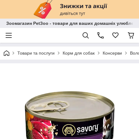
Зоомагазин PetЗoo - товари для ваших домашніх улюбленц
Товари та послуги
Корм для собак
Консерви
Воло