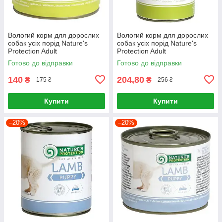
Вологий корм для дорослих
Вологий корм для дорослих
собак усіх порід Nature's
собак усіх порід Nature's
Protection Adult
Protection Adult
Chicken&Turkey 200 г (курка
Chicken&Turkey 400 г (курка
Готово до відправки
Готово до відправки
та індичка)
та індичка)
140
204,80
₴
₴
175 ₴
256 ₴
Купити
Купити
–20%
–20%