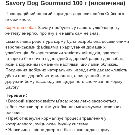
Savory Dog Gourmand 100 г (яловичина)
Повнораційний вологий корм для дорослих собак Сейворі з
яловичиною.
Корм для собак
Savory пробудить у вашого улюбленця ту
життєву енергію, про яку він навіть сам не знав.
Ексклюзивна рецептура корму була розроблена досвідченими
європейськими фахівцями з харчування домашніх
улюбленців. Використовуючи холістичний підхід, вдалося
створити біологічно відповідний здоровий раціон для собак,
який є корисним і смачним настільки, що лапки оближеш.
Поєднання добірних натуральних інгредієнтів дає можливість
дбати про здоров'я чотирилапого, а вишуканий смак -
дарувати йому насолоду від щоденного споживання корму
Savory.
Переваги:
• Високий відсоток вмісту м'яса: корм легко засвоюється,
забезпечивши організм улюбленця максимумом поживних
речовин.
• Пребіотик інулін нормалізує процеси травлення у
чотирилапого, зміцнюючи імунну систему.
• Яловичина - цінне джерело білків, яке надає корму