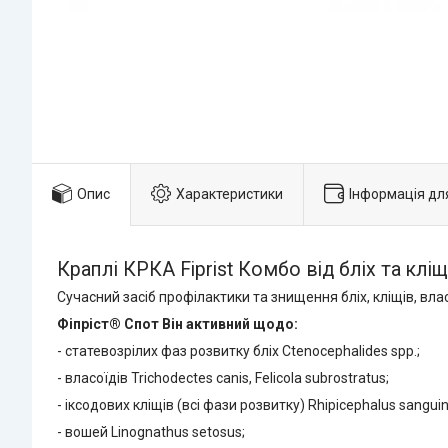
Опис
Характеристики
Інформація дл
Краплі КРКА Fiprist Комбо від бліх та клі
Сучасний засіб профілактики та знищення бліх, кліщів, влас
Фіпріст® Спот Він активний щодо:
- статевозрілих фаз розвитку бліх Ctenocephalides spp.;
- власоїдів Trichodectes canis, Felicola subrostratus;
- іксодових кліщів (всі фази розвитку) Rhipicephalus sanguine
- вошей Linognathus setosus;