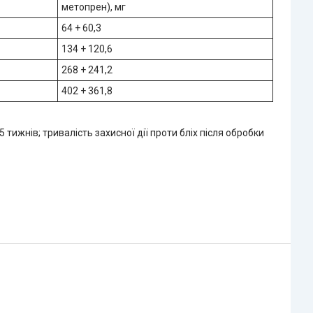
метопрен), мг
64 + 60,3
134 + 120,6
268 + 241,2
402 + 361,8
 тижнів; тривалість захисної дії проти бліх після обробки