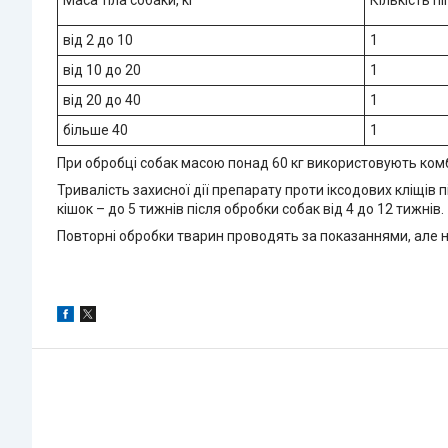
Маса тіла собаки, кг
Кількість пі
від 2 до 10
1
від 10 до 20
1
від 20 до 40
1
більше 40
1
При обробці собак масою понад 60 кг використовують комбі
Тривалість захисної дії препарату проти іксодових кліщів п
кішок – до 5 тижнів після обробки собак від 4 до 12 тижнів.
Повторні обробки тварин проводять за показаннями, але не