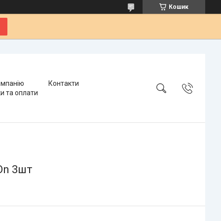
Кошик
омпанію
Контакти
и та оплати
 On 3шт