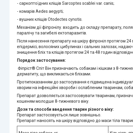
- саркоптоїдних кліщів Sarcoptes scablei var. canis;
- комарів Aedes aegypti;
- вушних кліщів Otodectes cynotis.
Механізм дії фіпронілу. входить до складу препарату, по
паралічу та загибелі ектопаразитів.
Після нанесення препарату на шкіру фіпроніл протягом 24 
епідермісі, волосяних цибулинах і сальних залозах, нада
знищення бліх та кліщів протягом 24 та 48 годин відповідн
Порядок застосування:
Фіпріст® Спіт Він призначають собакам і кішкам з 8-тижнев
дерматиту, що викликається бліхами.
Протипоказанням до застосування є підвищена індивідуальн
хворим на інфекційні хвороби і ослабленим тваринам, соб
Препарат дозволяється застосовувати тваринам, призначе
кошеням молодше 8-тижневого віку.
Дози та способи введення тварин різного віку:
Препарат застосовується лише зовнішньо.
Препарат наносять на шкіру відповідно до маси тіла твари