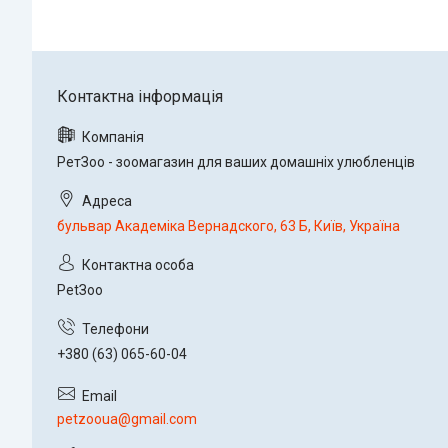
РетЗоо - зоомагазин для ваших домашніх улюбленців
бульвар Академіка Вернадского, 63 Б, Київ, Україна
PetЗoo
+380 (63) 065-60-04
petzooua@gmail.com