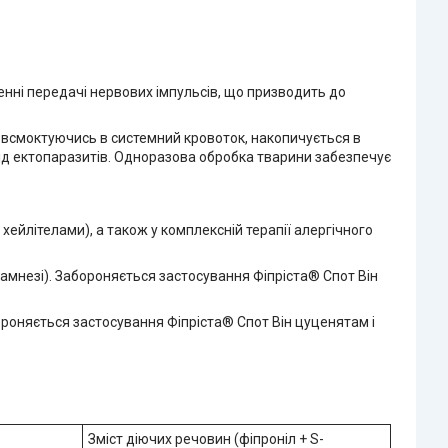
енні передачі нервових імпульсів, що призводить до
не всмоктуючись в системний кровоток, накопичується в
від ектопаразитів. Одноразова обробка тварини забезпечує
хейлітелами), а також у комплексній терапії алергічного
намнезі). Забороняється застосування Фіпріста® Спот Він
роняється застосування Фіпріста® Спот Він цуценятам і
Зміст діючих речовин (фіпроніл + S-