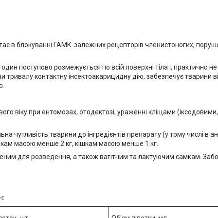
лягає в блокуванні ГАМК-залежних рецепторів членистоногих, поруш
годин поступово розмежується по всій поверхні тіла і, практично 
ючи тривалу контактну інсектоакарицидну дію, забезпечує тварини 
о.
ого віку при ентомозах, отодектозі, ураженні кліщами (іксодовими, 
а чутливість тварини до інгредієнтів препарату (у тому числі в а
акам масою менше 2 кг, кішкам масою менше 1 кг.
ним для розведення, а також вагітним та лактуючим самкам. Забо
н: