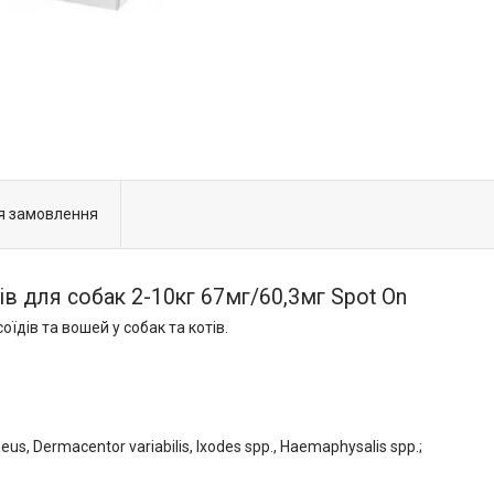
я замовлення
щів для собак 2-10кг 67мг/60,3мг Spot On
оїдів та вошей у собак та котів.
us, Dermacentor variabilis, Ixodes spp., Haemaphysalis spp.;