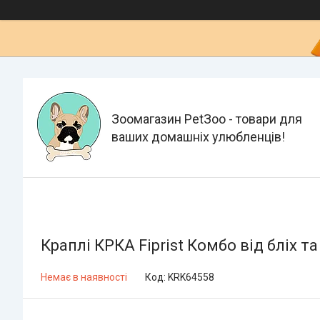
Зоомагазин PetЗoo - товари для
ваших домашніх улюбленців!
Краплі КРКА Fiprist Комбо від бліх т
Немає в наявності
Код:
KRK64558