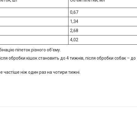
петок, шт
Об'єм піпетки, мл
0,67
1,34
2,68
4,02
націю піпеток різного об'єму.
ісля обробки кішок становить до 4 тижнів, після обробки собак – до 5
 частіше ніж один раз на чотири тижні.