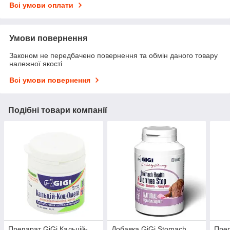
Всі умови оплати
Умови повернення
Законом не передбачено повернення та обмін даного товару
належної якості
Всі умови повернення
Подібні товари компанії
Препарат GiGi Кальцій-
Добавка GiGi Stomach
Преп