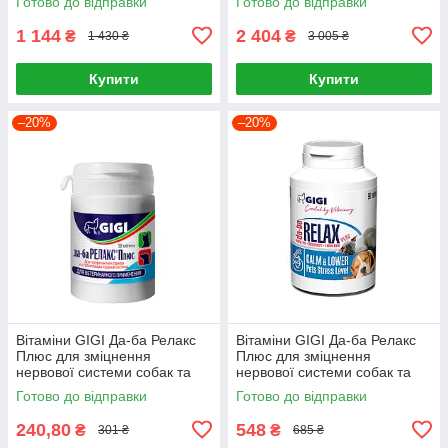
Готово до відправки
Готово до відправки
1 144
2 404
₴
₴
1 430 ₴
3 005 ₴
Купити
Купити
–20%
–20%
Вітаміни GIGI Да-ба Релакс
Вітаміни GIGI Да-ба Релакс
Плюс для зміцнення
Плюс для зміцнення
нервової системи собак та
нервової системи собак та
котів 30 таблеток
котів 90 таблеток
Готово до відправки
Готово до відправки
240,80
548
₴
₴
301 ₴
685 ₴