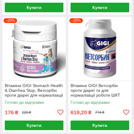
Купити
Купити
–20%
–20%
Вітаміни GIGI Stomach Health
Вітаміни GIGI Ветсорбін
& Diarrhea Stop, Ветсорбін
проти діареї та для
проти діареї для нормалізації
нормалізації роботи ШКТ
ШКТ собак і котів 60 таб
собак і котів 80 таблеток
Готово до відправки
Готово до відправки
176
619,20
₴
₴
220 ₴
774 ₴
Купити
Купити