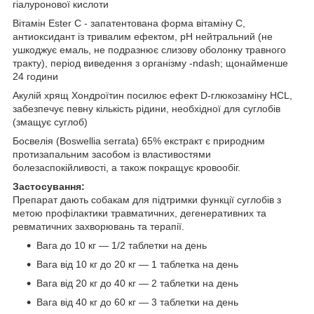
гіалуронової кислоти
Вітамін Ester C - запатентована форма вітаміну C,
антиоксидант із тривалим ефектом, pH нейтральний (не
ушкоджує емаль, не подразнює слизову оболонку травного
тракту), період виведення з організму -ndash; щонайменше
24 години
Акулій хрящ Хондроїтин посилює ефект D-глюкозаміну HCL,
забезпечує певну кількість рідини, необхідної для суглобів
(змащує суглоб)
Босвелія (Boswellia serrata) 65% екстракт є природним
протизапальним засобом із властивостями
болезаспокійливості, а також покращує кровообіг.
Застосування:
Препарат дають собакам для підтримки функції суглобів з
метою профілактики травматичних, дегенеративних та
ревматичних захворювань та терапії.
Вага до 10 кг — 1/2 таблетки на день
Вага від 10 кг до 20 кг — 1 таблетка на день
Вага від 20 кг до 40 кг — 2 таблетки на день
Вага від 40 кг до 60 кг — 3 таблетки на день