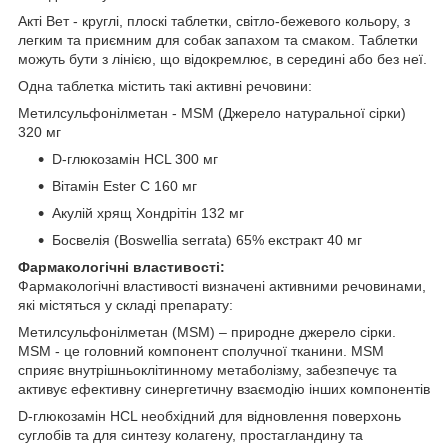
Акті Вет - круглі, плоскі таблетки, світло-бежевого кольору, з
легким та приємним для собак запахом та смаком. Таблетки
можуть бути з лінією, що відокремлює, в середині або без неї.
Одна таблетка містить такі активні речовини:
Метилсульфонілметан - MSM (Джерело натуральної сірки)
320 мг
D-глюкозамін HCL 300 мг
Вітамін Ester C 160 мг
Акулій хрящ Хондрітін 132 мг
Босвелія (Boswellia serrata) 65% екстракт 40 мг
Фармакологічні властивості:
Фармакологічні властивості визначені активними речовинами,
які містяться у складі препарату:
Метилсульфонілметан (MSM) – природне джерело сірки.
MSM - це головний компонент сполучної тканини. MSM
сприяє внутрішньоклітинному метаболізму, забезпечує та
активує ефективну синергетичну взаємодію інших компонентів
D-глюкозамін HCL необхідний для відновлення поверхонь
суглобів та для синтезу колагену, простагландину та