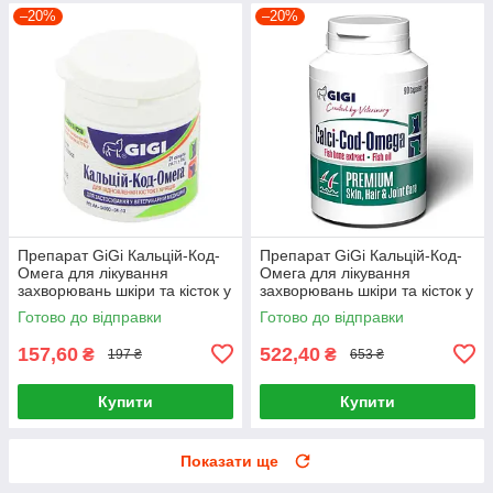
–20%
–20%
Препарат GiGi Кальцій-Код-
Препарат GiGi Кальцій-Код-
Омега для лікування
Омега для лікування
захворювань шкіри та кісток у
захворювань шкіри та кісток у
собак та котів 21 таблеток
собак та котів 90 таблеток
Готово до відправки
Готово до відправки
157,60
522,40
₴
₴
197 ₴
653 ₴
Купити
Купити
Показати ще