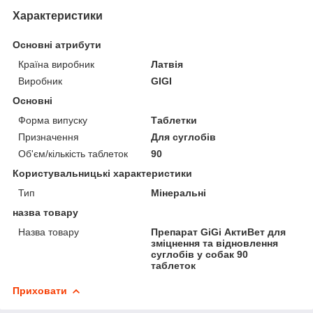
Характеристики
Основні атрибути
Країна виробник
Латвія
Виробник
GIGI
Основні
Форма випуску
Таблетки
Призначення
Для суглобів
Об'єм/кількість таблеток
90
Користувальницькі характеристики
Тип
Мінеральні
назва товару
Назва товару
Препарат GiGi АктиВет для
зміцнення та відновлення
суглобів у собак 90
таблеток
Приховати