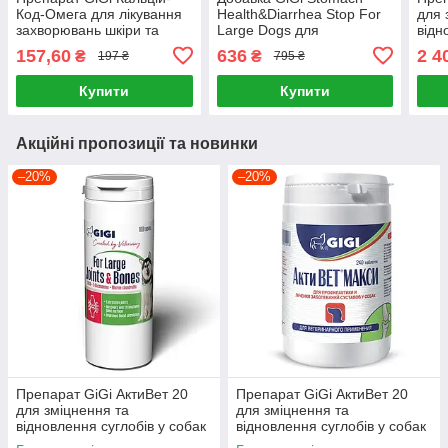
Код-Омега для лікування
Health&Diarrhea Stop For
для 
захворювань шкіри та
Large Dogs для
відн
кісток у собак та котів 21
нормалізації травної
соба
157,60
636
2 4
₴
₴
197 ₴
795 ₴
таблеток
системи у собак великих
порід 80 таблеток
Купити
Купити
Акційні пропозиції та новинки
–20%
–20%
Препарат GiGi АктиВет 20
Препарат GiGi АктиВет 20
для зміцнення та
для зміцнення та
відновлення суглобів у собак
відновлення суглобів у собак
100 таблеток
240 таблеток