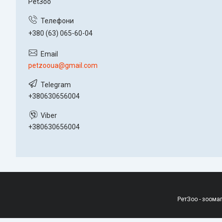
PetЗoo
+380 (63) 065-60-04
petzooua@gmail.com
+380630656004
+380630656004