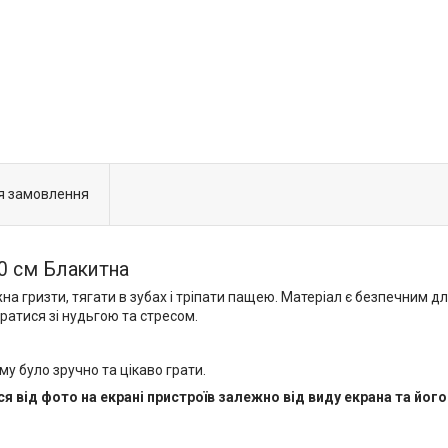
я замовлення
20 см Блакитна
ожна гризти, тягати в зубах і тріпати пащею. Матеріал є безпечним
атися зі нудьгою та стресом.
му було зручно та цікаво грати.
я від фото на екрані пристроїв залежно від виду екрана та його