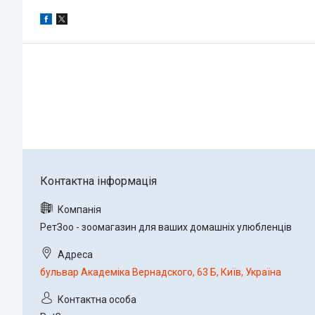
РетЗоо - зоомагазин для ваших домашніх улюбленців
бульвар Академіка Вернадского, 63 Б, Київ, Україна