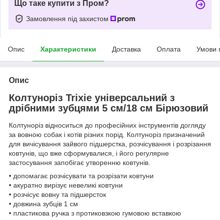
Що таке купити з Пром?
Замовлення під захистом
Опис
Характеристики
Доставка
Оплата
Умови 
Опис
Колтуноріз Trixie універсальний з
дрібними зубцями 5 см/18 см Бірюзовий
Колтуноріз відноситься до професійних інструментів догляду
за вовною собак і котів різних порід. Колтуноріз призначений
для вичісування зайвого підшерстка, розчісування і розрізання
ковтунів, що вже сформувалися, і його регулярне
застосування запобігає утворенню ковтунів.
• допомагає розчісувати та розрізати ковтуни
• акуратно вирізує невеликі ковтуни
• розчісує вовну та підшерсток
• довжина зубців 1 см
• пластикова ручка з протиковзкою гумовою вставкою