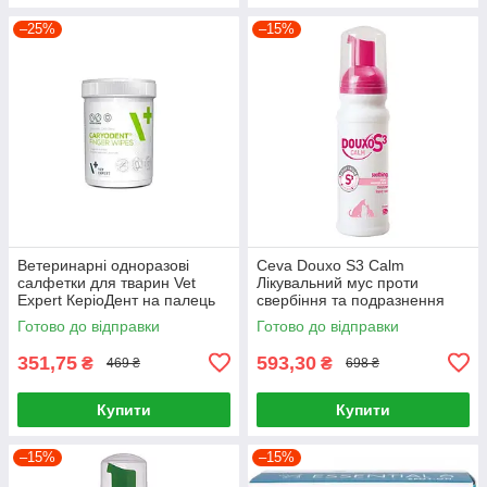
–25%
–15%
Ветеринарні одноразові
Ceva Douxo S3 Calm
салфетки для тварин Vet
Лікувальний мус проти
Expert КеріоДент на палець
свербіння та подразнення
для чищення зубів 50 шт.
шкіри для собак і кішок із
Готово до відправки
Готово до відправки
чутливою шкірою 150мл
351,75
593,30
₴
₴
469 ₴
698 ₴
Купити
Купити
–15%
–15%