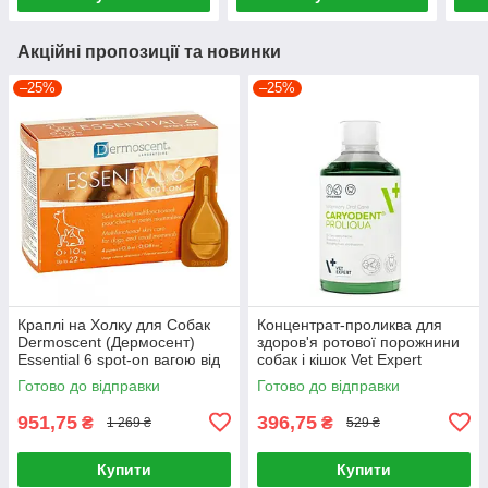
Акційні пропозиції та новинки
–25%
–25%
Краплі на Холку для Собак
Концентрат-проликва для
Dermoscent (Дермосент)
здоров'я ротової порожнини
Essential 6 spot-on вагою від
собак і кішок Vet Expert
0 до 10 кг (4 ампули)
Caryodent КеріоДент 250 мл
Готово до відправки
Готово до відправки
951,75
396,75
₴
₴
1 269 ₴
529 ₴
Купити
Купити