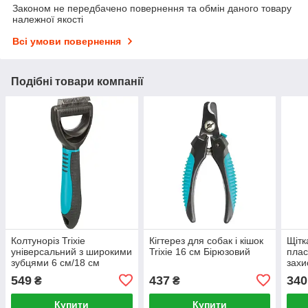
Законом не передбачено повернення та обмін даного товару
належної якості
Всі умови повернення
Подібні товари компанії
Колтуноріз Trixie
Кігтерез для собак і кішок
Щітк
універсальний з широкими
Trixie 16 см Бірюзовий
плас
зубцями 6 см/18 см
захи
Бірюзовий
см/1
549
437
340
₴
₴
Купити
Купити