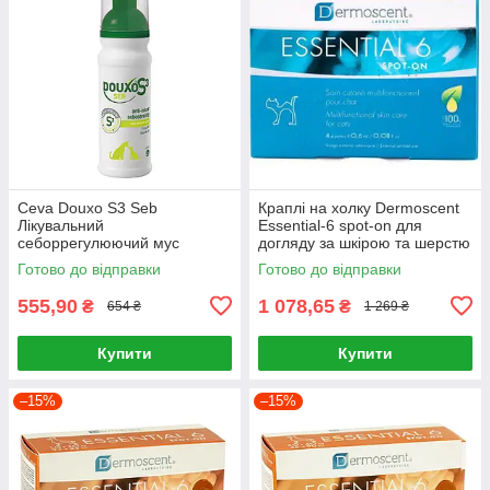
Ceva Douxo S3 Seb
Краплі на холку Dermoscent
Лікувальний
Essential-6 spot-on для
себоррегулюючий мус
догляду за шкірою та шерстю
шампунь від лупи для жирної
котів (4піп.х0,6мл)
Готово до відправки
Готово до відправки
шкіри собак і котів 150 мл
555,90
1 078,65
₴
₴
654 ₴
1 269 ₴
Купити
Купити
–15%
–15%