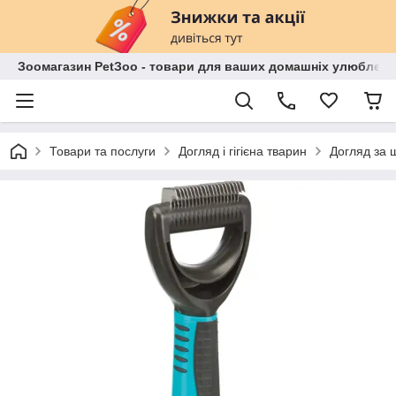
Зоомагазин PetЗoo - товари для ваших домашніх улюбленц
Товари та послуги
Догляд і гігієна тварин
Догляд за 