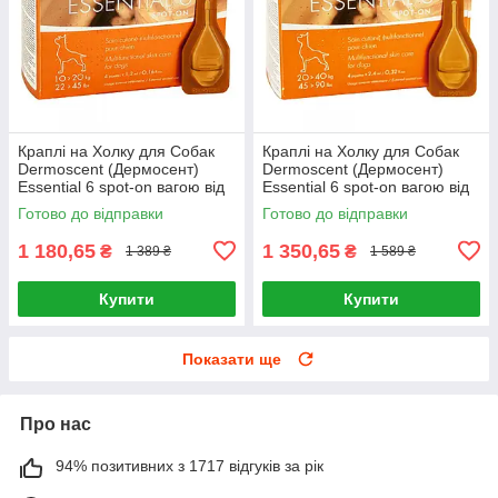
Краплі на Холку для Собак
Краплі на Холку для Собак
Dermoscent (Дермосент)
Dermoscent (Дермосент)
Essential 6 spot-on вагою від
Essential 6 spot-on вагою від
10 до 20 кг (4 ампули)
20 до 40 кг (4 ампули)
Готово до відправки
Готово до відправки
1 180,65
1 350,65
₴
₴
1 389 ₴
1 589 ₴
Купити
Купити
Показати ще
Про нас
94% позитивних з 1717 відгуків за рік