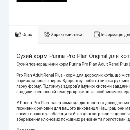
Опис
Характеристики
Інформація дл
Сухий корм Purina Pro Plan Original для кот
Сухий повнораційний корм Purina Pro Plan Adult Renal Plus
Pro Plan Adult Renal Plus - корм для дорослих котів, що міс
сприяє здоров'ю нирок. Здорові суглоби та висока рухливі
гарну форму. Підтримує здоров'я імунної системи завдяки 
завдяки спеціальній текстурі крокетів та особливим мінер
У Purina ­ Pro Plan ­ наша команда дієтологів та досвідч
поживних речовин для вашого вихованця. Наші раціони ма
захист вашого улюбленця та його довгострокове здоров'я. Т
збереження ключових поживних речовин та приготовані дл