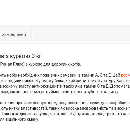
я замовлення
ів з куркою 3 кг
 (Ренал Плюс) з куркою для дорослих котів.
тить набір необхідних поживних речовин, вітаміни А, С та Е. Цей
корм
сть завдяки високому вмісту білка, який живить мускулатуру Вашог
високому вмісту антиоксидантів, таких як вітаміни C та E. Допома
алам, які значно знижують ймовірність появи зубного нальоту.
ених ветеринарів застосовує передові досягнення науки для розроб
ють низку властивостей, таких як висока засвоюваність та висок
акі інгредієнти як курка, ягня, лосось, індичка, качка, тріска та
я відмінного смаку.