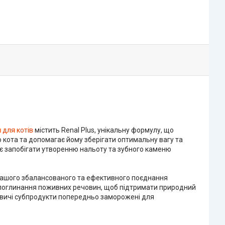
 для котів
містить Renal Plus, унікальну формулу, що
о кота та допомагає йому зберігати оптимальну вагу та
гає запобігати утворенню нальоту та зубного каменю
ки нашого збалансованого та ефективного поєднання
е поглинання поживних речовин, щоб підтримати природний
 яловичі субпродукти попередньо заморожені для