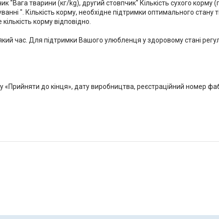
 "Вага тварини (кг/kg), другий стовпчик" Кількість сухого корму (г/g
анні ". Кількість корму, необхідне підтримки оптимального стану ті
 кількість корму відповідно.
-який час. Для підтримки Вашого улюбленця у здоровому стані рег
ту «Прийняти до кінця», дату виробництва, реєстраційний номер фаб