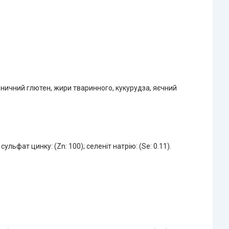
еничний глютен, жири тваринного, кукурудза, яєчний
 сульфат цинку: (Zn: 100); селеніт натрію: (Se: 0.11).