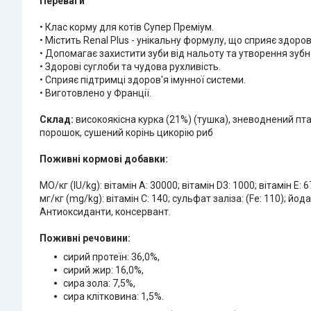
Переваги
• Клас корму для котів Супер Преміум.
• Містить Renal Plus - унікальну формулу, що сприяє здоров
• Допомагає захистити зуби від нальоту та утворення зуб
• Здорові суглоби та чудова рухливість.
• Сприяє підтримці здоров'я імунної системи.
• Виготовлено у Франції.
Склад:
високоякісна курка (21%) (тушка), зневоднений пт
порошок, сушений корінь цикорію риб
Поживні кормові добавки:
МО/кг (IU/kg): вітамін А: 30000; вітамін D3: 1000; вітамін Е: 6
мг/кг (mg/kg): вітамін С: 140; сульфат заліза: (Fe: 110); йода
Антиоксиданти, консервант.
Поживні речовини:
сирий протеїн: 36,0%,
сирий жир: 16,0%,
сира зола: 7,5%,
сира клітковина: 1,5%.