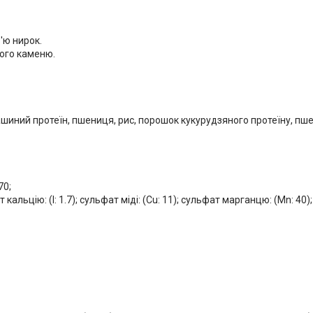
'ю нирок.
ного каменю.
ашиний протеїн, пшениця, рис, порошок кукурудзяного протеїну, пш
70;
т кальцію: (I: 1.7); сульфат міді: (Cu: 11); сульфат марганцю: (Mn: 40);