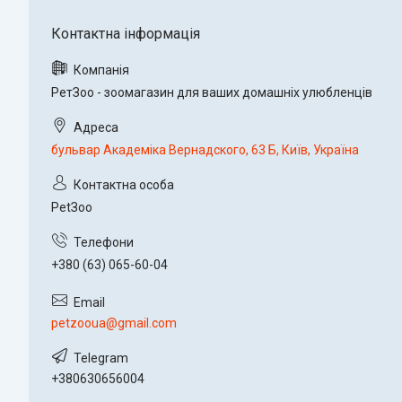
РетЗоо - зоомагазин для ваших домашніх улюбленців
бульвар Академіка Вернадского, 63 Б, Київ, Україна
PetЗoo
+380 (63) 065-60-04
petzooua@gmail.com
+380630656004