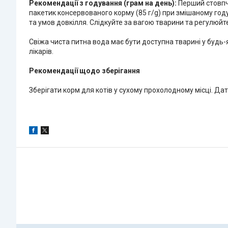
Рекомендації з годування (грам на день):
Перший стовпчик
пакетик консервованого корму (85 г/g) при змішаному годув
та умов довкілля. Слідкуйте за вагою тварини та регулюйте
Свіжа чиста питна вода має бути доступна тварині у будь
лікарів.
Рекомендації щодо зберігання
Зберігати корм для котів у сухому прохолодному місці. Да