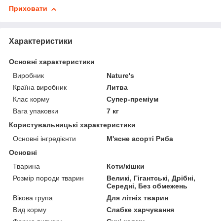
Приховати
Характеристики
Основні характеристики
Виробник
Nature's
Країна виробник
Литва
Клас корму
Супер-преміум
Вага упаковки
7 кг
Користувальницькі характеристики
Основні інгредієнти
М'ясне асорті Риба
Основні
Тварина
Коти/кішки
Розмір породи тварин
Великі, Гігантські, Дрібні,
Середні, Без обмежень
Вікова група
Для літніх тварин
Вид корму
Слабке харчування