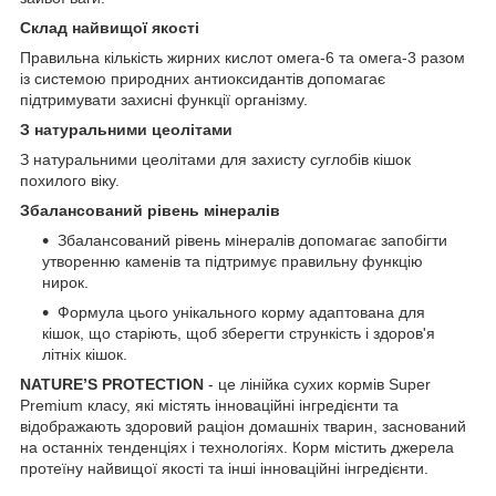
Склад найвищої якості
Правильна кількість жирних кислот омега-6 та омега-3 разом
із системою природних антиоксидантів допомагає
підтримувати захисні функції організму.
З натуральними цеолітами
З натуральними цеолітами для захисту суглобів кішок
похилого віку.
Збалансований рівень мінералів
Збалансований рівень мінералів допомагає запобігти
утворенню каменів та підтримує правильну функцію
нирок.
Формула цього унікального корму адаптована для
кішок, що старіють, щоб зберегти стрункість і здоров'я
літніх кішок.
NATURE’S PROTECTION
- це лінійка сухих кормів Super
Premium класу, які містять інноваційні інгредієнти та
відображають здоровий раціон домашніх тварин, заснований
на останніх тенденціях і технологіях. Корм містить джерела
протеїну найвищої якості та інші інноваційні інгредієнти.