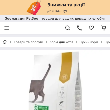
Зоомагазин PetЗoo - товари для ваших домашніх улюбленц
Товари та послуги
Корм для котів
Сухий корм
Сух