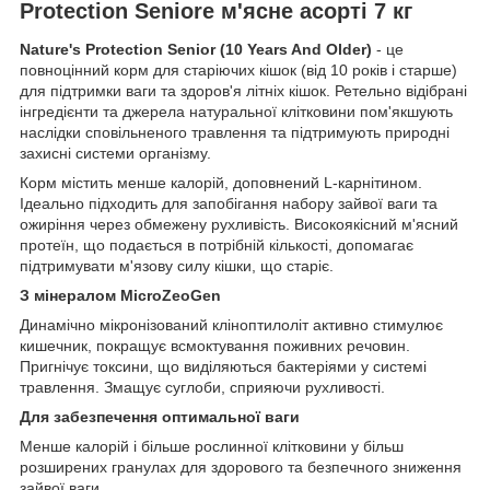
Protection Seniore м'ясне асорті 7 кг
Nature's Protection Senior (10 Years And Older)
- це
повноцінний корм для старіючих кішок (від 10 років і старше)
для підтримки ваги та здоров'я літніх кішок. Ретельно відібрані
інгредієнти та джерела натуральної клітковини пом'якшують
наслідки сповільненого травлення та підтримують природні
захисні системи організму.
Корм містить менше калорій, доповнений L-карнітином.
Ідеально підходить для запобігання набору зайвої ваги та
ожиріння через обмежену рухливість. Високоякісний м'ясний
протеїн, що подається в потрібній кількості, допомагає
підтримувати м'язову силу кішки, що старіє.
З мінералом MicroZeoGen
Динамічно мікронізований кліноптилоліт активно стимулює
кишечник, покращує всмоктування поживних речовин.
Пригнічує токсини, що виділяються бактеріями у системі
травлення. Змащує суглоби, сприяючи рухливості.
Для забезпечення оптимальної ваги
Менше калорій і більше рослинної клітковини у більш
розширених гранулах для здорового та безпечного зниження
зайвої ваги.