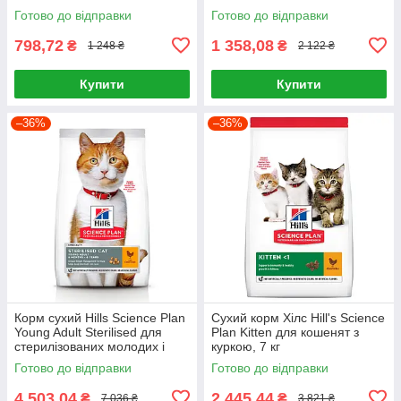
Cat Young Adult Chicken 1,5кг
Young Adult Chicken 3кг
Готово до відправки
Готово до відправки
798,72
1 358,08
₴
₴
1 248 ₴
2 122 ₴
Купити
Купити
–36%
–36%
Корм сухий Hills Science Plan
Сухий корм Хілс Hill's Science
Young Adult Sterilised для
Plan Kitten для кошенят з
стерилізованих молодих і
куркою, 7 кг
дорослих котів з куркою 15 кг
Готово до відправки
Готово до відправки
4 503,04
2 445,44
₴
₴
7 036 ₴
3 821 ₴