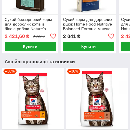
Сухий беззерновий корм
Сухий корм для дорослих
Сухи
для дорослих котів із
кішок Home Food Nutritive
для 
білою рибою Nature's
Balanced Formula м'ясне
Natu
Protection Lifestyle Grain
асорті 10 кг
Life
2 421,60
2 041
2 4
₴
₴
3 027 ₴
Free 7 кг
Cat 7
Купити
Купити
Акційні пропозиції та новинки
–36%
–36%