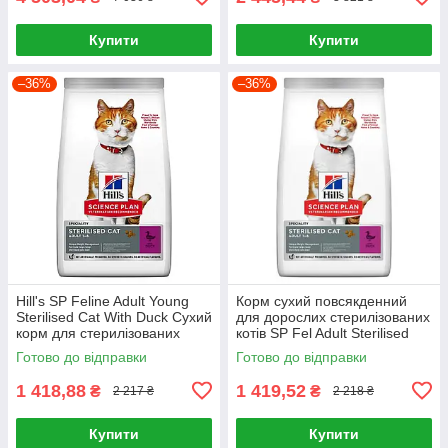
Купити
Купити
–36%
–36%
Hill's SP Feline Adult Young
Корм сухий повсякденний
Sterilised Cat With Duck Сухий
для дорослих стерилізованих
корм для стерилізованих
котів SP Fel Adult Sterilised
котів 3кг
Cat Duck 3кг, Качка
Готово до відправки
Готово до відправки
1 418,88
1 419,52
₴
₴
2 217 ₴
2 218 ₴
Купити
Купити