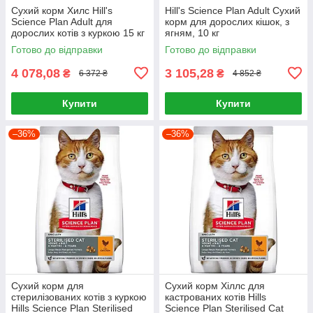
Сухий корм Хилс Hill's
Hill's Science Plan Adult Сухий
Science Plan Adult для
корм для дорослих кішок, з
дорослих котів з куркою 15 кг
ягням, 10 кг
Готово до відправки
Готово до відправки
4 078,08
3 105,28
₴
₴
6 372 ₴
4 852 ₴
Купити
Купити
–36%
–36%
Сухий корм для
Сухий корм Хіллс для
стерилізованих котів з куркою
кастрованих котів Hills
Hills Science Plan Sterilised
Science Plan Sterilised Cat