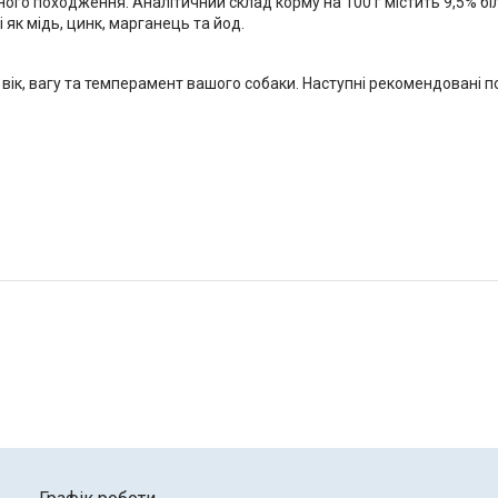
ного походження. Аналітичний склад корму на 100 г містить 9,5% білк
 як мідь, цинк, марганець та йод.
 вік, вагу та темперамент вашого собаки. Наступні рекомендовані по