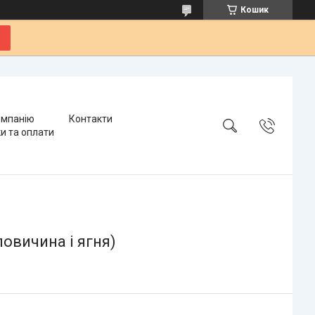
Кошик
омпанію
Контакти
и та оплати
ловичина і ягня)