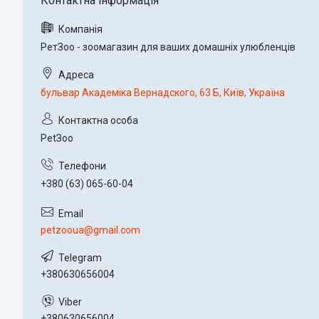
РетЗоо - зоомагазин для ваших домашніх улюбленців
бульвар Академіка Вернадского, 63 Б, Київ, Україна
PetЗoo
+380 (63) 065-60-04
petzooua@gmail.com
+380630656004
+380630656004