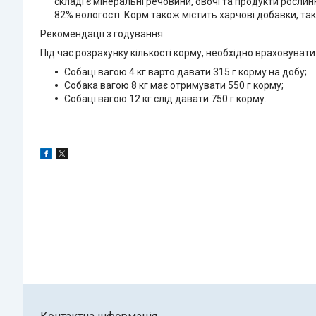
складі є мінеральні речовини, овочі та продукти рослин
82% вологості. Корм також містить харчові добавки, такі
Рекомендації з годування:
Під час розрахунку кількості корму, необхідно враховувати
Собаці вагою 4 кг варто давати 315 г корму на добу;
Собака вагою 8 кг має отримувати 550 г корму;
Собаці вагою 12 кг слід давати 750 г корму.