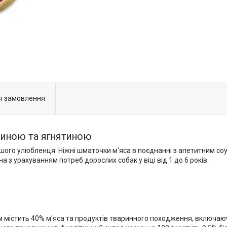
я замовлення
ичиною та ягнятиною
ого улюбленця. Ніжні шматочки м'яса в поєднанні з апетитним соу
з урахуванням потреб дорослих собак у віці від 1 до 6 років.
рм містить 40% м'яса та продуктів тваринного походження, включаю