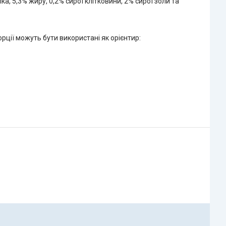
а, 5,3% жиру, 0,2% сирої клітковини, 2% сирої золи та
рції можуть бути використані як орієнтир: