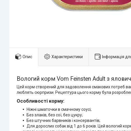
Опис
Характеристики
Інформація дл
Вологий корм Vom Feinsten Adult з ялов
Цей корм створений для задоволення смакових потреб ваш
люблять сюрпризи. Рецептура цього корму була розроблена 
Особливості корму:
Ніжні шматочки в смачному соусі;
Без злаків, без сої, без цукру;
Без штучних барвників і консервантів;
Для дорослих собак від 1 до 6 років. Цей вологий ко