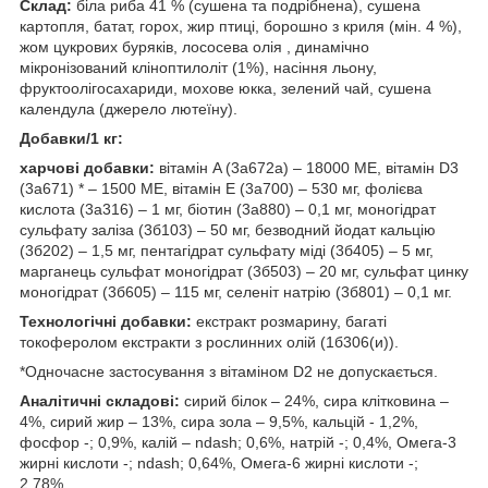
Склад:
біла риба 41 % (сушена та подрібнена), сушена
картопля, батат, горох, жир птиці, борошно з криля (мін. 4 %),
жом цукрових буряків, лососева олія , динамічно
мікронізований кліноптилоліт (1%), насіння льону,
фруктоолігосахариди, мохове юкка, зелений чай, сушена
календула (джерело лютеїну).
Добавки/1 кг:
харчові добавки:
вітамін A (3a672a) – 18000 ME, вітамін D3
(3a671) * – 1500 ME, вітамін E (3a700) – 530 мг, фолієва
кислота (3a316) – 1 мг, біотин (3a880) – 0,1 мг, моногідрат
сульфату заліза (3б103) – 50 мг, безводний йодат кальцію
(3б202) – 1,5 мг, пентагідрат сульфату міді (3б405) – 5 мг,
марганець сульфат моногідрат (3б503) – 20 мг, сульфат цинку
моногідрат (3б605) – 115 мг, селеніт натрію (3б801) – 0,1 мг.
Технологічні добавки:
екстракт розмарину, багаті
токоферолом екстракти з рослинних олій (1б306(и)).
*Одночасне застосування з вітаміном D2 не допускається.
Аналітичні складові:
сирий білок – 24%, сира клітковина –
4%, сирий жир – 13%, сира зола – 9,5%, кальцій - 1,2%,
фосфор -; 0,9%, калій – ndash; 0,6%, натрій -; 0,4%, Омега-3
жирні кислоти -; ndash; 0,64%, Омега-6 жирні кислоти -;
2,78%.