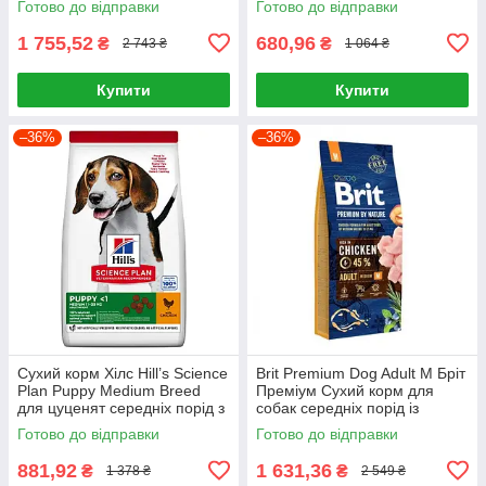
Готово до відправки
Готово до відправки
1 755,52
680,96
₴
₴
2 743 ₴
1 064 ₴
Купити
Купити
–36%
–36%
Сухий корм Хілс Hill’s Science
Brit Premium Dog Adult M Бріт
Plan Puppy Medium Breed
Преміум Сухий корм для
для цуценят середніх порід з
собак середніх порід із
куркою, 2,5 кг
куркою 15 кг
Готово до відправки
Готово до відправки
881,92
1 631,36
₴
₴
1 378 ₴
2 549 ₴