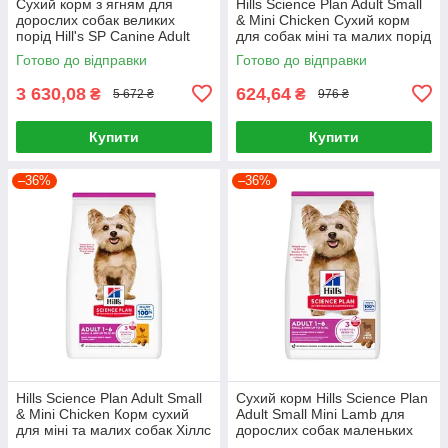
Сухий корм з ягням для
Hills Science Plan Adult Small
дорослих собак великих
& Mini Chicken Сухий корм
порід Hill's SP Canine Adult
для собак міні та малих порід
Large Breed Lamb & Rice 14кг
із куркою 1,5 кг
Готово до відправки
Готово до відправки
3 630,08
624,64
₴
₴
5 672 ₴
976 ₴
Купити
Купити
–36%
–36%
Hills Science Plan Adult Small
Сухий корм Hills Science Plan
& Mini Chicken Корм сухий
Adult Small Mini Lamb для
для міні та малих собак Хіллс
дорослих собак маленьких
6 кг
порід Хіллс 1.5 кг. з ягням