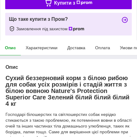
Купити з
Що таке купити з Пром?
Замовлення під захистом
Опис
Характеристики
Доставка
Оплата
Умови п
Опис
Сухий беззерновий корм з білою рибою
для собак усіх розмірів і стадій життя з
білою вовною Nature's Protection
Superior Care Зелений білий білий білий
4 кг
Господарі білошерстих та світлошерстих собак нерідко
стикаються з такою проблемою, як потемніння вовни в області
очей та інших частинах тіла домашнього улюбленця, таких як
борідка, лапки тощо. Саме для вирішення цієї проблеми при