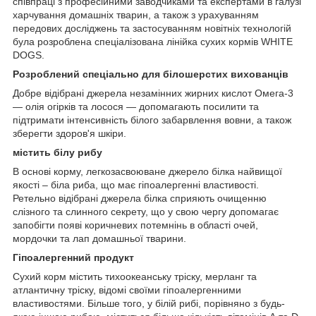
співпраці з професійними заводчиками та експертами в галузі
харчування домашніх тварин, а також з урахуванням
передових досліджень та застосуванням новітніх технологій
була розроблена спеціалізована лінійка сухих кормів WHITE
DOGS.
Розроблений спеціально для білошерстих вихованців
Добре відібрані джерела незамінних жирних кислот Омега-3
— олія огірків та лосося — допомагають посилити та
підтримати інтенсивність білого забарвлення вовни, а також
зберегти здоров'я шкіри.
містить білу рибу
В основі корму, легкозасвоюване джерело білка найвищої
якості – біла риба, що має гіпоалергенні властивості.
Ретельно відібрані джерела білка сприяють очищенню
слізного та слинного секрету, що у свою чергу допомагає
запобігти появі коричневих потемнінь в області очей,
мордочки та лап домашньої тварини.
Гіпоалергенний продукт
Сухий корм містить тихоокеанську тріску, мерланг та
атлантичну тріску, відомі своїми гіпоалергенними
властивостями. Більше того, у білій рибі, порівняно з будь-