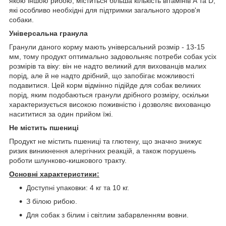
якою іншою рибою, міститься більша кількість вітамінів А та D,
які особливо необхідні для підтримки загального здоров'я
собаки.
Універсальна гранула
Гранули даного корму мають універсальний розмір - 13-15
мм, тому продукт оптимально задовольняє потреби собак усіх
розмірів та віку: він не надто великий для вихованців малих
порід, але й не надто дрібний, що запобігає можливості
подавитися. Цей корм відмінно підійде для собак великих
порід, яким подобаються гранули дрібного розміру, оскільки
характеризується високою поживністю і дозволяє вихованцю
насититися за один прийом їжі.
Не містить пшениці
Продукт не містить пшениці та глютену, що значно знижує
ризик виникнення алергічних реакцій, а також порушень
роботи шлунково-кишкового тракту.
Основні характеристики:
Доступні упаковки: 4 кг та 10 кг.
З білою рибою.
Для собак з білим і світлим забарвленням вовни.