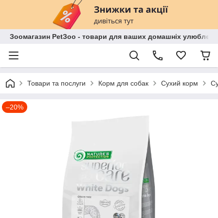
Зоомагазин PetЗoo - товари для ваших домашніх улюбленц
Товари та послуги
Корм для собак
Сухий корм
Су
–20%