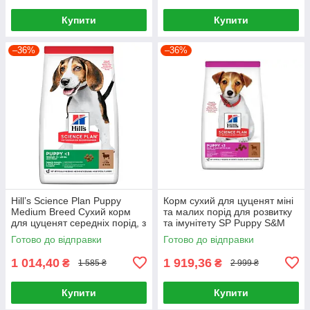
Купити
Купити
–36%
–36%
Hill’s Science Plan Puppy
Корм сухий для цуценят міні
Medium Breed Сухий корм
та малих порід для розвитку
для цуценят середніх порід, з
та імунітету SP Puppy S&M
ягням і рисом, 2,5 кг
L&R 6кг, Ягня та рис
Готово до відправки
Готово до відправки
1 014,40
1 919,36
₴
₴
1 585 ₴
2 999 ₴
Купити
Купити