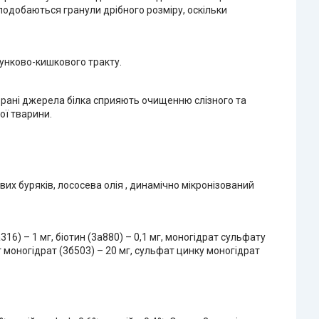
 подобаються гранули дрібного розміру, оскільки
лунково-кишкового тракту.
ібрані джерела білка сприяють очищенню слізного та
ої тварини.
ових буряків, лососева олія , динамічно мікронізований
a316) – 1 мг, біотин (3a880) – 0,1 мг, моногідрат сульфату
т моногідрат (3б503) – 20 мг, сульфат цинку моногідрат