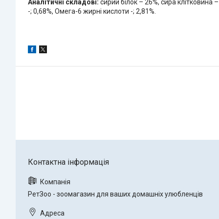
Аналітичні складові:
сирий білок – 26%, сира клітковина – 
-; 0,68%, Омега-6 жирні кислоти -; 2,81%.
РетЗоо - зоомагазин для ваших домашніх улюбленців