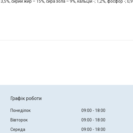
3,5%, сирий жир – 15%, сира зола – 9%, кальцій -; 1,2%, фосфор -; 0,9
Графік роботи
Понеділок
09:00
18:00
Вівторок
09:00
18:00
Середа
09:00
18:00