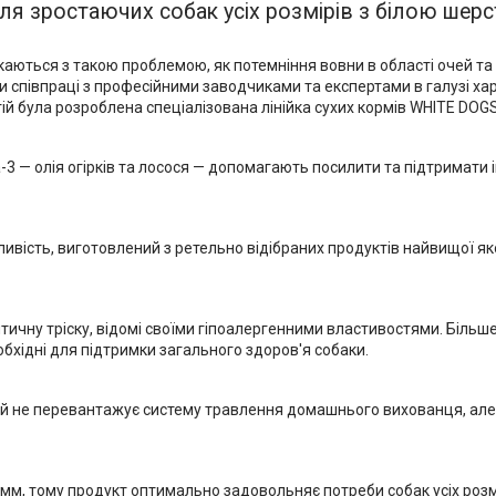
 зростаючих собак усіх розмірів з білою шерстю 
икаються з такою проблемою, як потемніння вовни в області очей та
ри співпраці з професійними заводчиками та експертами в галузі х
ій була розроблена спеціалізована лінійка сухих кормів WHITE DOGS
3 — олія огірків та лосося — допомагають посилити та підтримати і
вість, виготовлений з ретельно відібраних продуктів найвищої яко
тичну тріску, відомі своїми гіпоалергенними властивостями. Більше 
необхідні для підтримки загального здоров'я собаки.
ий не перевантажує систему травлення домашнього вихованця, але 
мм, тому продукт оптимально задовольняє потреби собак усіх розмір