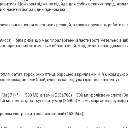
давитися. Цей корм відмінно підійде для собак великих порід, яким
цю насититися за один прийом їжі.
 ризик виникнення алергічних реакцій, а також порушень роботи ш
кості – біла риба, що має гіпоалергенні властивості. Ретельно від
яві коричневих потемнінь в області очей, мордочки та лап домашнь
опля, батат, горох, жир птиці, борошно з криля (мін. 4 %), жом цукр
мохове юкка, зелений чай, сушена календула (джерело лютеїну).
 (3a671) * – 1500 ME, вітамін E (3a700) – 530 мг, фолієва кислота (3
 1,5 мг, пентагідрат сульфату міді (3б405) – 5 мг, марганець сульфа
ролом екстракти з рослинних олій (1б306(и)).
.