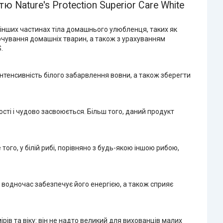
Nature's Protection Superior Care White
 інших частинах тіла домашнього улюбленця, таких як
арчування домашніх тварин, а також з урахуванням
.
нтенсивність білого забарвлення вовни, а також зберегти
сті і чудово засвоюється. Більш того, даний продукт
того, у білій рибі, порівняно з будь-якою іншою рибою,
водночас забезпечує його енергією, а також сприяє
ів та віку: він не надто великий для вихованців малих