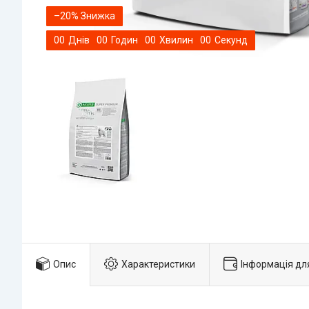
–20%
0
0
Днів
0
0
Годин
0
0
Хвилин
0
0
Секунд
Опис
Характеристики
Інформація дл