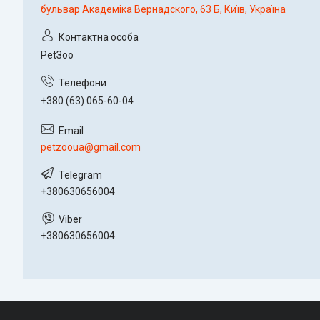
бульвар Академіка Вернадского, 63 Б, Київ, Україна
PetЗoo
+380 (63) 065-60-04
petzooua@gmail.com
+380630656004
+380630656004