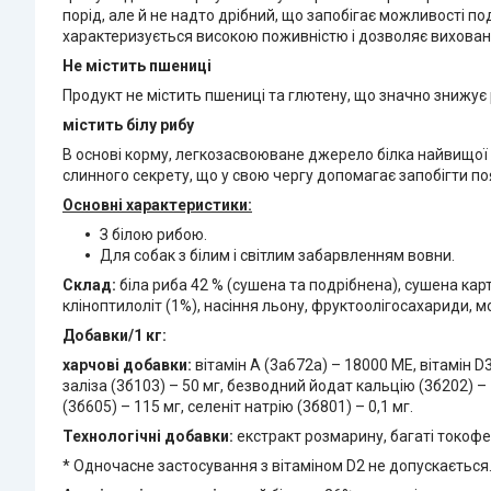
порід, але й не надто дрібний, що запобігає можливості по
характеризується високою поживністю і дозволяє вихован
Не містить пшениці
Продукт не містить пшениці та глютену, що значно знижує
містить білу рибу
В основі корму, легкозасвоюване джерело білка найвищої я
слинного секрету, що у свою чергу допомагає запобігти по
Основні характеристики:
З білою рибою.
Для собак з білим і світлим забарвленням вовни.
Склад:
біла риба 42 % (сушена та подрібнена), сушена карт
кліноптилоліт (1%), насіння льону, фруктоолігосахариди, 
Добавки/1 кг:
харчові добавки:
вітамін A (3a672a) – 18000 ME, вітамін D3
заліза (3б103) – 50 мг, безводний йодат кальцію (3б202) –
(3б605) – 115 мг, селеніт натрію (3б801) – 0,1 мг.
Технологічні добавки:
екстракт розмарину, багаті токофе
* Одночасне застосування з вітаміном D2 не допускається