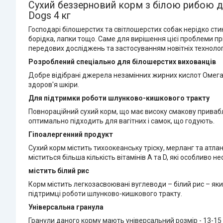
Сухий беззерновий корм з білою рибою для
Dogs 4 кг
Господарі білошерстих та світлошерстих собак нерідко ст
борідка, лапки тощо. Саме для вирішення цієї проблеми п
передових досліджень та застосуванням новітніх технолог
Розроблений спеціально для білошерстих вихованців
Добре відібрані джерела незамінних жирних кислот Омега-
здоров'я шкіри.
Для підтримки роботи шлунково-кишкового тракту
Повнораційний сухий корм, що має високу смакову привабли
оптимально підходить для вагітних і самок, що годують.
Гіпоалергенний продукт
Сухий корм містить тихоокеанську тріску, мерланг та атлан
міститься більша кількість вітамінів А та D, які особливо 
містить білий рис
Корм містить легкозасвоювані вуглеводи – білий рис – як
підтримці роботи шлунково-кишкового тракту.
Універсальна гранула
Гранули даного корму мають універсальний розмір - 13-15 