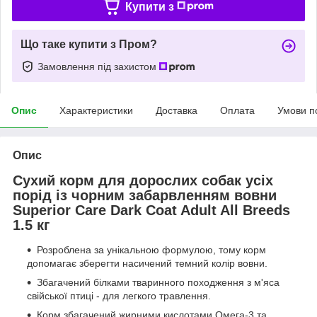
Купити з
Що таке купити з Пром?
Замовлення під захистом
Опис
Характеристики
Доставка
Оплата
Умови п
Опис
Сухий корм для дорослих собак усіх
порід із чорним забарвленням вовни
Superior Care Dark Coat Adult All Breeds
1.5 кг
Розроблена за унікальною формулою, тому корм
допомагає зберегти насичений темний колір вовни.
Збагачений білками тваринного походження з м'яса
свійської птиці - для легкого травлення.
Корм збагачений жирними кислотами Омега-3 та