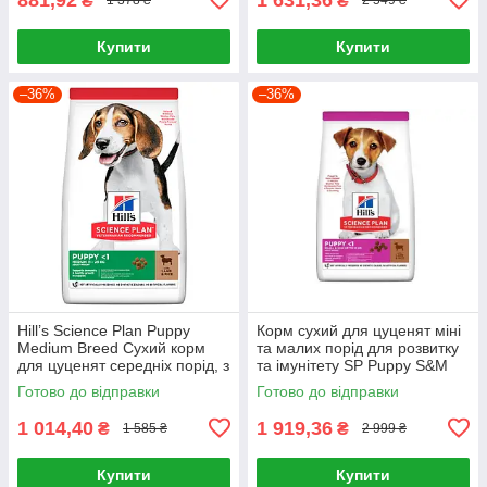
₴
₴
1 378 ₴
2 549 ₴
Купити
Купити
–36%
–36%
Hill’s Science Plan Puppy
Корм сухий для цуценят міні
Medium Breed Сухий корм
та малих порід для розвитку
для цуценят середніх порід, з
та імунітету SP Puppy S&M
ягням і рисом, 2,5 кг
L&R 6кг, Ягня та рис
Готово до відправки
Готово до відправки
1 014,40
1 919,36
₴
₴
1 585 ₴
2 999 ₴
Купити
Купити