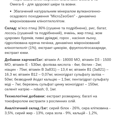
Омега-6 - для здорової шкіри та вовни.
Збагачений натуральним мінералом вулканогенно-
осадового походження "MicroZeoGen" - динамічно
мікронізованим кліноптилолітом.
Склад:
м’ясо птиці 36% (сушене та подрібнене), рис, батат,
лосось (сушений та подрібнений), ячмінь, жир птиці, жом
цукрових буряків, пивні дріжджі, горох , насіння льону,
гідролізована куряча печінка, динамічно мікронізований
кліноптилоліт (1%), екстракт цикорію, фруктоолігосахариди,
екстракт юкки.
Добавки харчові/1кг:
вітамін A - 18000 MО, вітамін D3 - 1500
MО, вітамін E - 530мг, фолієва кислота - 4мг, біотин - 2мг,
ніацин - 75мг, вітамін B 3a831) – 13,4 мг, вітамін B1 (3a821) –
16,3 мг, вітамін B12 – 0,07мг, моногідрат сульфату заліза –
50мг, безводний йодат кальцію – 1,5мг, пентагідрат сульфату
міді – 7мг, березень сульфат цинку моногідрат – 150мг,
селеніт натрію – ndash; 0, 1мг.
Технологічні добавки:
екстракт розмарину, багаті на
токоферолом екстракти з рослинних олій.
Аналітичний склад /1кг:
сирий білок - 26%, сира клітковина -
3,5%, сирий жир - 13%, сира зола - 9%, кальцій - 1,2%,