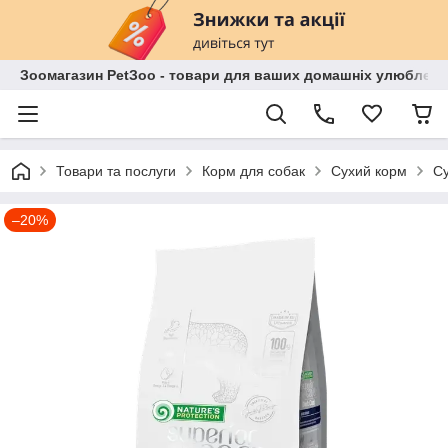
Зоомагазин PetЗoo - товари для ваших домашніх улюбленц
Товари та послуги
Корм для собак
Сухий корм
Су
–20%