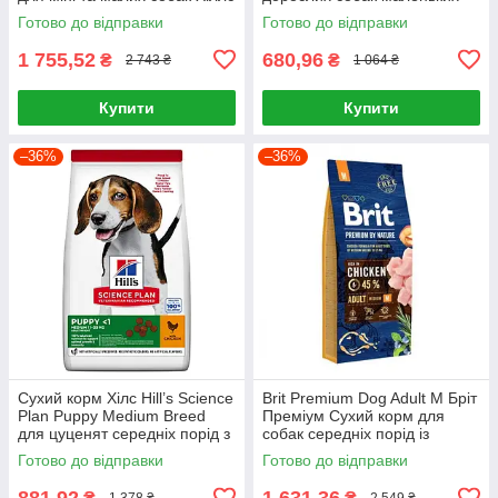
6 кг
порід Хіллс 1.5 кг. з ягням
Готово до відправки
Готово до відправки
1 755,52
680,96
₴
₴
2 743 ₴
1 064 ₴
Купити
Купити
–36%
–36%
Сухий корм Хілс Hill’s Science
Brit Premium Dog Adult M Бріт
Plan Puppy Medium Breed
Преміум Сухий корм для
для цуценят середніх порід з
собак середніх порід із
куркою, 2,5 кг
куркою 15 кг
Готово до відправки
Готово до відправки
881,92
1 631,36