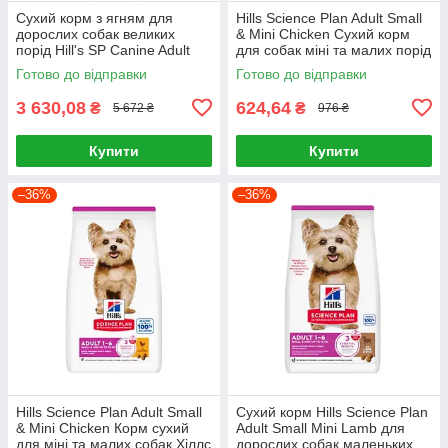
Сухий корм з ягням для
Hills Science Plan Adult Small
дорослих собак великих
& Mini Chicken Сухий корм
порід Hill's SP Canine Adult
для собак міні та малих порід
Large Breed Lamb & Rice 14кг
із куркою 1,5 кг
Готово до відправки
Готово до відправки
3 630,08
624,64
₴
₴
5 672 ₴
976 ₴
Купити
Купити
–36%
–36%
Hills Science Plan Adult Small
Сухий корм Hills Science Plan
& Mini Chicken Корм сухий
Adult Small Mini Lamb для
для міні та малих собак Хіллс
дорослих собак маленьких