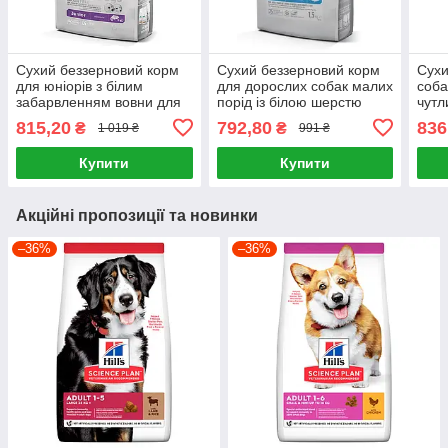
Сухий беззерновий корм
Сухий беззерновий корм
Сухи
для юніорів з білим
для дорослих собак малих
соба
забарвленням вовни для
порід із білою шерстю
чутл
всіх порід Superior
Superior Care White Dogs
про
815,20
792,80
836
₴
₴
1 019 ₴
991 ₴
Care 1.5 кг (лосось)
1.5 кг
Supe
Купити
Купити
Акційні пропозиції та новинки
–36%
–36%