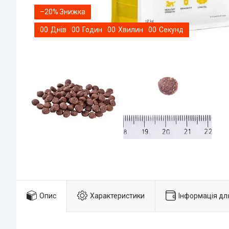
–20%
0
0
Днів
0
0
Годин
0
0
Хвилин
0
0
Секунд
Опис
Характеристики
Інформація дл