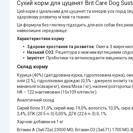
Сухий корм для цуценят Brit Care Dog Sust
Цей корм є ідеальним для цуценят та юніорів усіх порід (ві
здоровому розвитку м'язів та тканин.
Ця формула без глютену підходить для всіх собак без ризи
навколишнє середовище.
Характеристики корму
Здорове зростання та розвиток:
Омега-3 жирні кис
Низький СO2:
Рецептура з нижчим вуглецевим слідо
Імунітет:
Пробіотики та антиоксиданти зміцнюють ім
Склад корму
Куриця (40%) (дегідрована курка, гідролізована курка), ов
олія (2 %), гідролізовані дріжджі (0,5% - джерело інозиту 
мананолігосахари кг), юкка Моха / кг), насіння розторопші (
HA – 122 інактивовані (15х109 клітин/кг).
Аналітичний склад
Сирий білок 31,0%, сирий жир 19,0%, вологість 10,0%, сира 
2,4%, ЕПК (20:5 n-3) 0,05%, ДГК (22:6 n-3) 0, 1%.
Харчові добавки на 1 кг
Вітамін A (3a672a) 23000 МО, Вітамін D3 (3a671) 1700 МО, Віт