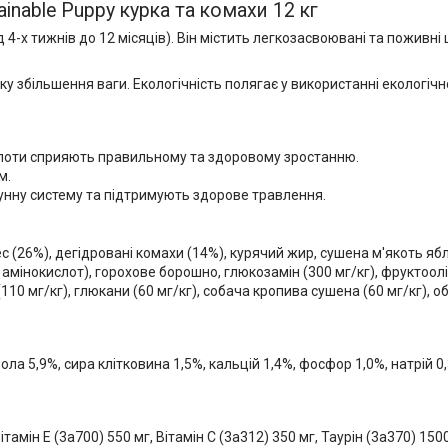
ainable Puppy курка та комахи 12 кг
д 4-х тижнів до 12 місяців). Він містить легкозасвоювані та поживн
ку збільшення ваги. Екологічність полягає у використанні екологіч
лоти сприяють правильному та здоровому зростанню.
м.
унну систему та підтримують здорове травлення.
ес (26%), дегідровані комахи (14%), курячий жир, сушена м'якоть я
та амінокислот), горохове борошно, глюкозамін (300 мг/кг), фруктоол
110 мг/кг), глюкани (60 мг/кг), собача кропива сушена (60 мг/кг), обл
зола 5,9%, сира клітковина 1,5%, кальцій 1,4%, фосфор 1,0%, натрій 
амін E (3a700) 550 мг, Вітамін C (3a312) 350 мг, Таурін (3a370) 1500 