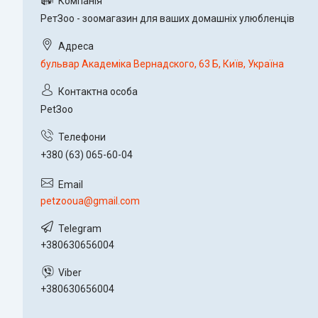
РетЗоо - зоомагазин для ваших домашніх улюбленців
бульвар Академіка Вернадского, 63 Б, Київ, Україна
PetЗoo
+380 (63) 065-60-04
petzooua@gmail.com
+380630656004
+380630656004