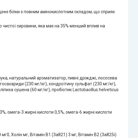
і цінні білки з повним амінокислотним складом, що сприяє
но чистої сировини, яка має на 35% менший вплив на
блука, натуральний ароматизатор, пивні дріжджі, лососева
ігосахариди (230 мг/кг), хондроїтину сульфат (230 мг/кг),
іпиха сушена (60 мг/кг), пробіотик Lactobacillus helveticus
0,3%, омега-3 жирні кислоти 0,5%, омега-6 жирні кислоти
мг0, Холін мг, Вітамін B1 (3a821) 3 мг, Вітамін B2 (3a825i)