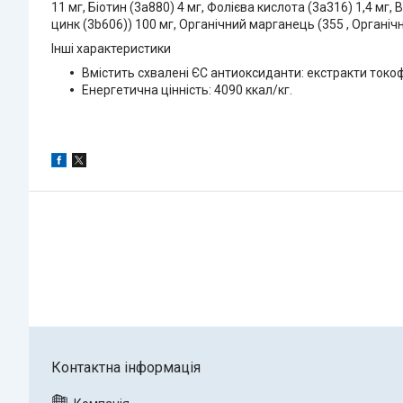
11 мг, Біотин (3a880) 4 мг, Фолієва кислота (3a316) 1,4 мг,
цинк (3b606)) 100 мг, Органічний марганець (355 , Органічн
Інші характеристики
Вмістить схвалені ЄС антиоксиданти: екстракти токофе
Енергетична цінність: 4090 ккал/кг.