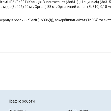
 Вітамін B6 (3a831) Кальція-D-пантотенат (3a841) , Ніацинамід (3a315)
а мідь (3b406) 20 мг, Орган ) 88 мг, Органічний селен (3b810) 0,18 м
ролу з рослинної олії (1b306(i)), аскорбілпальмітат (1b304) та екс
Графік роботи