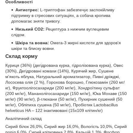
Особливості
Антистрес:
L-триптофан забезпечує заспокійливу
підтримку в стресових ситуаціях, а собача кропива
допомагає зняти тривогу.
Низький СO2:
Рецептура з нижчим вуглецевим
слідом.
Шкіра та вовна:
Омега-3 жирні кислоти для здоров'я
шкіри та блиску вовни.
Склад корму
Куриця (36%) (дегідрована курка, гідролізована курка), Овес
(30%), Дегідровані комахи (14%), Курячий жир, Сушене
м'якоть яблука, Натуральний ароматизатор, Пивні дріжджі,
Лососева олія (2 %), Горохова борошно, Глюкозамін (260 мг/
кг), Фруктоолігосахариди (200 мг/кг), Хондроїтину сульфат
(200 мг/кг), Мананолігосахариди (150 мг/кг), Юка Мохаве (150
мг/кг) (90 мг/кг), β-глюкани (50 мг/кг), Пухирник сушений (50
мг/кг), Обліпиха сушена (50 мг/кг), Пробіотик Lactobacillus
helveticus HA – 122 інактивовані (15х109 клітин/кг)
Аналітичний склад
Сирий білок 26,0%, Сирий жир 16,0%, Вологість 10,0%, Сирий
попіл 6,0%, Сирий клітковина 2,8%, Кальцій 1,3%, Фосфор