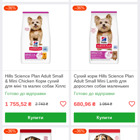
–36%
–36%
Hills Science Plan Adult Small
Сухий корм Hills Science Plan
& Mini Chicken Корм сухий
Adult Small Mini Lamb для
для міні та малих собак Хіллс
дорослих собак маленьких
6 кг
порід Хіллс 1.5 кг. з ягням
Готово до відправки
Готово до відправки
1 755,52
680,96
₴
₴
2 743 ₴
1 064 ₴
Купити
Купити
–36%
–36%