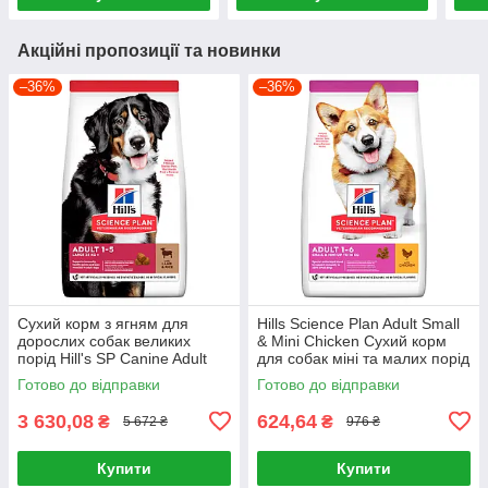
Акційні пропозиції та новинки
–36%
–36%
Сухий корм з ягням для
Hills Science Plan Adult Small
дорослих собак великих
& Mini Chicken Сухий корм
порід Hill's SP Canine Adult
для собак міні та малих порід
Large Breed Lamb & Rice 14кг
із куркою 1,5 кг
Готово до відправки
Готово до відправки
3 630,08
624,64
₴
₴
5 672 ₴
976 ₴
Купити
Купити