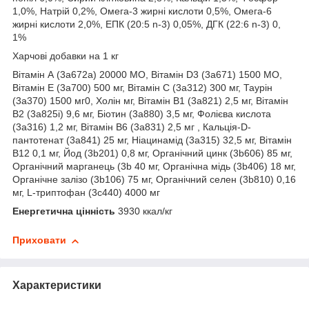
1,0%, Натрій 0,2%, Омега-3 жирні кислоти 0,5%, Омега-6
жирні кислоти 2,0%, ЕПК (20:5 n-3) 0,05%, ДГК (22:6 n-3) 0,
1%
Харчові добавки на 1 кг
Вітамін А (3a672a) 20000 МО, Вітамін D3 (3a671) 1500 МО,
Вітамін Е (3a700) 500 мг, Вітамін С (3a312) 300 мг, Таурін
(3a370) 1500 мг0, Холін мг, Вітамін B1 (3a821) 2,5 мг, Вітамін
B2 (3a825i) 9,6 мг, Біотин (3a880) 3,5 мг, Фолієва кислота
(3a316) 1,2 мг, Вітамін B6 (3a831) 2,5 мг , Кальція-D-
пантотенат (3a841) 25 мг, Ніацинамід (3a315) 32,5 мг, Вітамін
B12 0,1 мг, Йод (3b201) 0,8 мг, Органічний цинк (3b606) 85 мг,
Органічний марганець (3b 40 мг, Органічна мідь (3b406) 18 мг,
Органічне залізо (3b106) 75 мг, Органічний селен (3b810) 0,16
мг, L-триптофан (3c440) 4000 мг
Енергетична цінність
3930 ккал/кг
Приховати
Характеристики