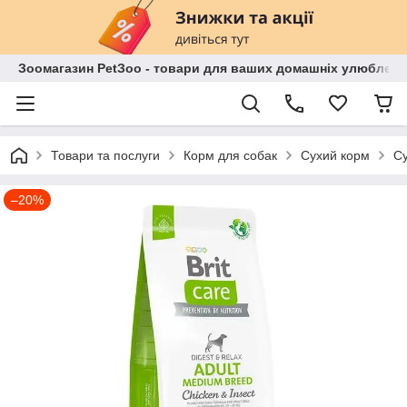
Зоомагазин PetЗoo - товари для ваших домашніх улюбленц
Товари та послуги
Корм для собак
Сухий корм
Су
–20%