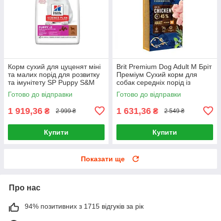
Корм сухий для цуценят міні
Brit Premium Dog Adult M Бріт
та малих порід для розвитку
Преміум Сухий корм для
та імунітету SP Puppy S&M
собак середніх порід із
L&R 6кг, Ягня та рис
куркою 15 кг
Готово до відправки
Готово до відправки
1 919,36
1 631,36
₴
₴
2 999 ₴
2 549 ₴
Купити
Купити
Показати ще
Про нас
94% позитивних з 1715 відгуків за рік