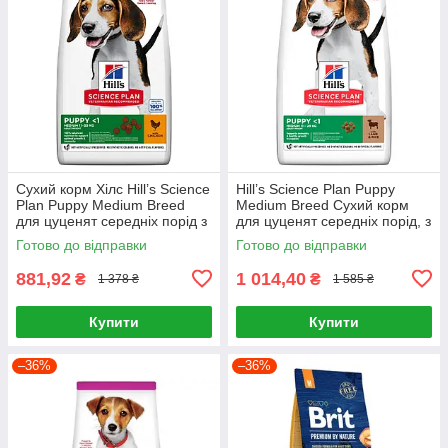
Сухий корм Хілс Hill’s Science
Hill’s Science Plan Puppy
Plan Puppy Medium Breed
Medium Breed Сухий корм
для цуценят середніх порід з
для цуценят середніх порід, з
куркою, 2,5 кг
ягням і рисом, 2,5 кг
Готово до відправки
Готово до відправки
881,92
1 014,40
₴
₴
1 378 ₴
1 585 ₴
Купити
Купити
–36%
–36%