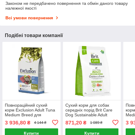
Законом не передбачено повернення та обмін даного товару
належної якості
Всі умови повернення
Подібні товари компанії
Повнораційний сухий
Сухий корм для собак
Повн
корм Exclusion Adult Tuna
середніх порід Brit Care
корм
Medium Breed для
Dog Sustainable Adult
Medi
дорослих собак середніх
Medium Breed курка та
ялов
3 936,80
871,20
3 9
₴
₴
4 144 ₴
1 089 ₴
порід з тунцем 12 кг
комахи 3 кг
соба
Купити
Купити