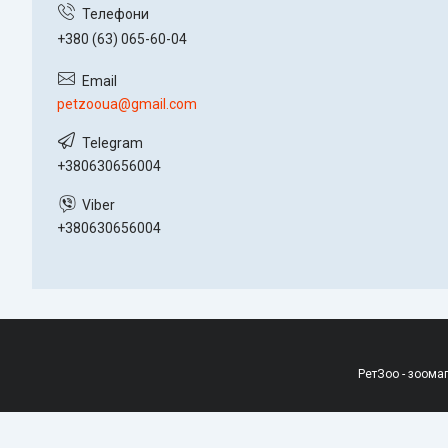
+380 (63) 065-60-04
petzooua@gmail.com
+380630656004
+380630656004