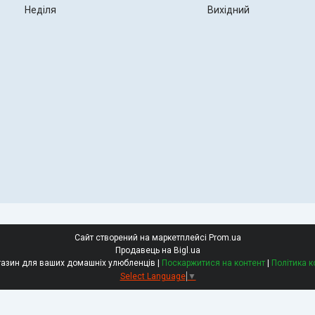
Неділя
Вихідний
Сайт створений на маркетплейсі
Prom.ua
Продавець на Bigl.ua
РетЗоо - зоомагазин для ваших домашніх улюбленців |
Поскаржитися на контент
|
Політика к
Select Language
▼