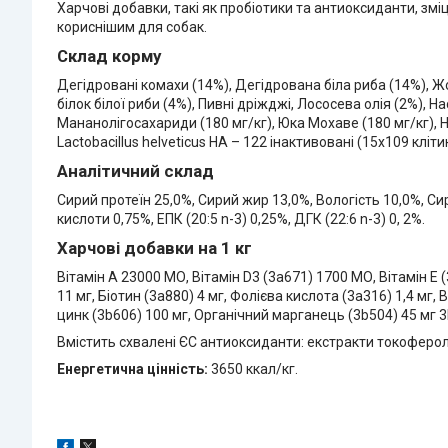
Харчові добавки, такі як пробіотики та антиоксиданти, зм
кориснішим для собак.
Склад корму
Дегідровані комахи (14%), Дегідрована біла риба (14%), Ж
білок білої риби (4%), Пивні дріжджі, Лососева олія (2%), Н
Мананолігосахариди (180 мг/кг), Юка Мохаве (180 мг/кг), На
Lactobacillus helveticus HA – 122 інактивовані (15х109 клітин
Аналітичний склад
Сирий протеїн 25,0%, Сирий жир 13,0%, Вологість 10,0%, Си
кислоти 0,75%, EПК (20:5 n-3) 0,25%, ДГК (22:6 n-3) 0, 2%.
Харчові добавки на 1 кг
Вітамін А 23000 МО, Вітамін D3 (3a671) 1700 МО, Вітамін Е (3
11 мг, Біотин (3a880) 4 мг, Фолієва кислота (3a316) 1,4 мг, 
цинк (3b606) 100 мг, Органічний марганець (3b504) 45 мг 3b
Вмістить схвалені ЄС антиоксиданти: екстракти токоферолу 
Енергетична цінність:
3650 ккал/кг.