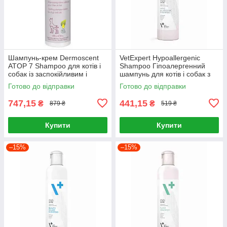
Шампунь-крем Dermoscent
VetExpert Hypoallergenic
ATOP 7 Shampoo для котів і
Shampoo Гіпоалергенний
собак із заспокійливим і
шампунь для котів і собак з
зволожувальним ефектом
чутливою шкірою 250мл
Готово до відправки
Готово до відправки
(200мл)
747,15
441,15
₴
₴
879 ₴
519 ₴
Купити
Купити
–15%
–15%