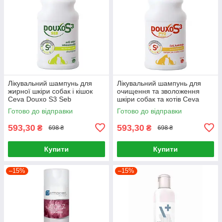
Лікувальний шампунь для
Лікувальний шампунь для
жирної шкіри собак і кішок
очищення та зволоження
Ceva Douxo S3 Seb
шкіри собак та котів Ceva
себорегулюючий без запаху
Douxo S3 Pio 200 мл
Готово до відправки
Готово до відправки
200 мл
593,30
593,30
₴
₴
698 ₴
698 ₴
Купити
Купити
–15%
–15%