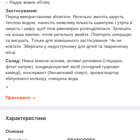
– Надає вовни об'єму
Застосування:
Перед використанням збовтати. Ретельно змочіть шерсть
теплою водою, нанесіть невелику кількість шампуню і утріть в
шерсть і шкіру, щоб піна рівномірно розподілилася. Залишіть
на кілька хвилин, потім ретельно змийте. Повторіть операцію
та висушіть. Тільки для зовнішнього застосування. Чи не
ковтати. Зберігати у недоступному для дітей та тваринному
місці.
Склад:
Ніжна миюча основа, активні речовини (гліцерин,
фітат натрію), кондиціонуючий засіб (похідний гуарової
камеді), консервант (бензиловий спирт), ароматизатор
яблуневого кольору, очищена вода.
>
Приховати
Характеристики
Основні
Виробник
FRANCODEX