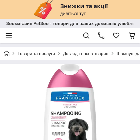
Зоомагазин PetЗoo - товари для ваших домашніх улюбленц
Товари та послуги
Догляд і гігієна тварин
Шампуні дл