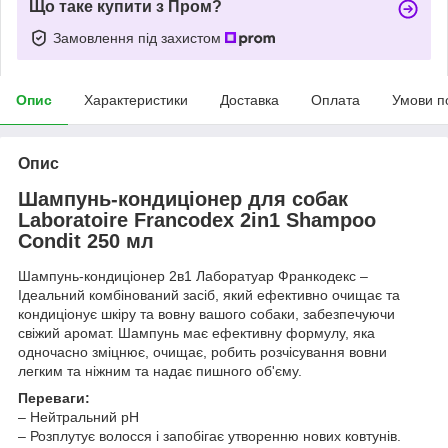
Що таке купити з Пром?
Замовлення під захистом
Опис
Характеристики
Доставка
Оплата
Умови п
Опис
Шампунь-кондиціонер для собак
Laboratoire Francodex 2in1 Shampoo
Condit 250 мл
Шампунь-кондиціонер 2в1 Лаборатуар Франкодекс –
Ідеальний комбінований засіб, який ефективно очищає та
кондиціонує шкіру та вовну вашого собаки, забезпечуючи
свіжий аромат. Шампунь має ефективну формулу, яка
одночасно зміцнює, очищає, робить розчісування вовни
легким та ніжним та надає пишного об'єму.
Переваги:
– Нейтральний pH
– Розплутує волосся і запобігає утворенню нових ковтунів.