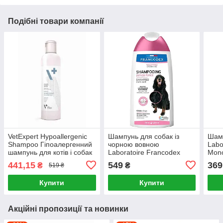
Подібні товари компанії
VetExpert Hypoallergenic
Шампунь для собак із
Шам
Shampoo Гіпоалергенний
чорною вовною
Labo
шампунь для котів і собак
Laboratoire Francodex
Mono
з чутливою шкірою 250мл
Dark Coat Shampoo 250
та с
441,15
549
369
₴
₴
519 ₴
мл
Купити
Купити
Акційні пропозиції та новинки