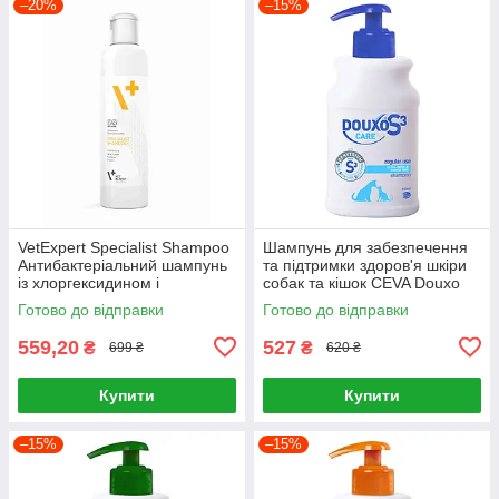
–20%
–15%
VetExpert Specialist Shampoo
Шампунь для забезпечення
Антибактеріальний шампунь
та підтримки здоров'я шкіри
із хлоргексидином і
собак та кішок CEVA Douxo
кетоконазолом для собак і
S3 Care 200 мл
Готово до відправки
Готово до відправки
котів 250 м
559,20
527
₴
₴
699 ₴
620 ₴
Купити
Купити
–15%
–15%