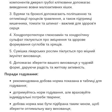
компонентів джерел грубої клітковини допомагає
виведенню вовни малоактивних кішок.
Буряки та броколі допомагають поліпшенню та
оптимізації процесів травлення, а також підтримці
кишечника, томати та шпинат - важливі для здоров'я
серця
Хондропротектори глюкозамін та хондроїтину
сульфат піклуються про зміцнення та здорове
формування суглобів та хрящів.
Сумішка лікарських рослин піклується про міцний
імунітет вихованця.
Допомагає зберегти вашого вихованця у чудовій
формі, даруючи радість та життєву активність.
Поради годування:
рекомендована добова норма показана в таблиці для
годування;
дотримуйтесь норм годування, але враховуйте
індивідуальні потреби тварини;
добова норма має бути підібрана таким чином, щоб
зберегти оптимальну вагу вихованця;