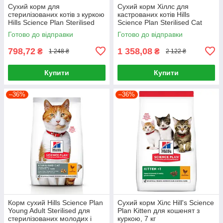
Сухий корм для
Сухий корм Хіллс для
стерилізованих котів з куркою
кастрованих котів Hills
Hills Science Plan Sterilised
Science Plan Sterilised Cat
Cat Young Adult Chicken 1,5кг
Young Adult Chicken 3кг
Готово до відправки
Готово до відправки
798,72
1 358,08
₴
₴
1 248 ₴
2 122 ₴
Купити
Купити
–36%
–36%
Корм сухий Hills Science Plan
Сухий корм Хілс Hill's Science
Young Adult Sterilised для
Plan Kitten для кошенят з
стерилізованих молодих і
куркою, 7 кг