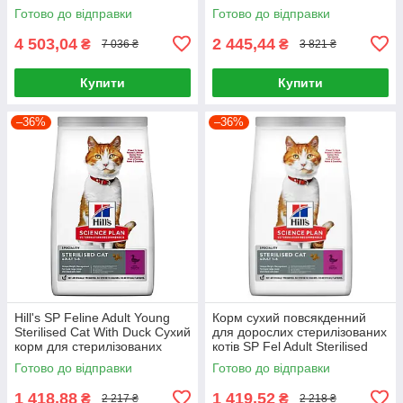
дорослих котів з куркою 15 кг
Готово до відправки
Готово до відправки
4 503,04
2 445,44
₴
₴
7 036 ₴
3 821 ₴
Купити
Купити
–36%
–36%
Hill's SP Feline Adult Young
Корм сухий повсякденний
Sterilised Cat With Duck Сухий
для дорослих стерилізованих
корм для стерилізованих
котів SP Fel Adult Sterilised
котів 3кг
Cat Duck 3кг, Качка
Готово до відправки
Готово до відправки
1 418,88
1 419,52
₴
₴
2 217 ₴
2 218 ₴