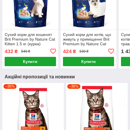
Сухий корм для кошенят
Сухий корм для котів, що
Сухи
Brit Premium by Nature Cat
живуть у приміщенні Brit
коті
Kitten 1.5 кг (курка)
Premium by Nature Cat
трав
Indoor 1.5 кг (курка)
кг
432
424
1 4
₴
₴
540 ₴
530 ₴
Купити
Купити
Акційні пропозиції та новинки
–36%
–36%