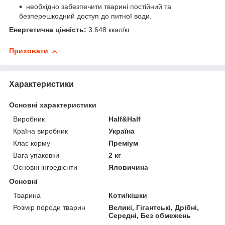
необхідно забезпечити тварині постійний та
безперешкодний доступ до питної води.
Енергетична цінність:
3.648 ккал/кг
Приховати
Характеристики
Основні характеристики
Виробник
Half&Half
Країна виробник
Україна
Клас корму
Преміум
Вага упаковки
2 кг
Основні інгредієнти
Яловичина
Основні
Тварина
Коти/кішки
Розмір породи тварин
Великі, Гігантські, Дрібні,
Середні, Без обмежень