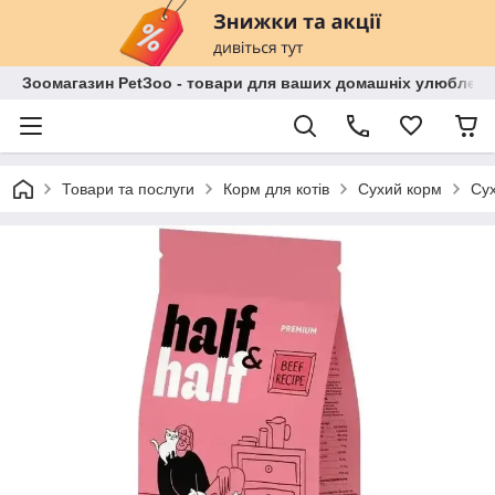
Зоомагазин PetЗoo - товари для ваших домашніх улюбленц
Товари та послуги
Корм для котів
Сухий корм
Сух