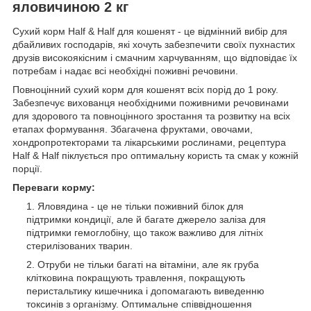
яловичиною 2 кг
Сухий корм Half & Half для кошенят - це відмінний вибір для
дбайливих господарів, які хочуть забезпечити своїх пухнастих
друзів високоякісним і смачним харчуванням, що відповідає їх
потребам і надає всі необхідні поживні речовини.
Повноцінний сухий корм для кошенят всіх порід до 1 року.
Забезпечує вихованця необхідними поживними речовинами
для здорового та повноцінного зростання та розвитку на всіх
етапах формування. Збагачена фруктами, овочами,
хондропротекторами та лікарськими рослинами, рецептура
Half & Half піклується про оптимальну користь та смак у кожній
порції.
Переваги корму:
Яловядина - це не тільки поживний білок для
підтримки кондиції, але й багате джерело заліза для
підтримки гемоглобіну, що також важливо для літніх
стерилізованих тварин.
Отруби не тільки багаті на вітаміни, але як груба
клітковина покращують травлення, покращують
перистальтику кишечника і допомагають виведенню
токсинів з організму. Оптимальне співвідношення