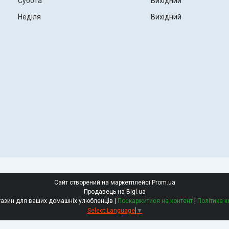
Субота
Вихідний
Неділя
Вихідний
Сайт створений на маркетплейсі
Prom.ua
Продавець на Bigl.ua
РетЗоо - зоомагазин для ваших домашніх улюбленців |
Поскаржитися на контент
|
Політика к
Select Language
▼