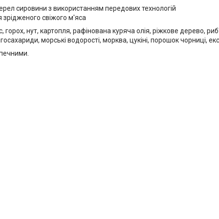
жерел сировини з використанням передових технологій
 зрідженого свіжого м'яса
с, горох, нут, картопля, рафінована куряча олія, ріжкове дерево, ри
осахариди, морські водорості, морква, цукіні, порошок чорниці, екс
зпечними.