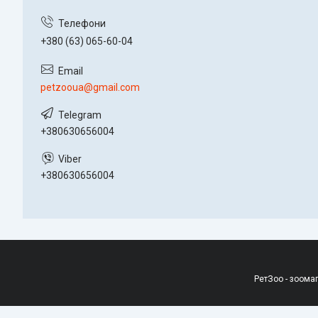
+380 (63) 065-60-04
petzooua@gmail.com
+380630656004
+380630656004