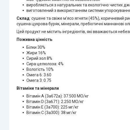
виробляється з натуральних та екологічно чистих д
виготовлений з використанням системи упорскування
Склад
: сушене та свіже м'ясо ягняти (45%), коричневий ри
сушена цукрова буряк, мінерали, пребіотичні маннанові оліг
Цей продукт не містить інгредієнтів, які вважаються небе
Поживна цінність
Білки 30%
Жири 16%
Сирий зол 8%
Сира целюлоза: 4%
Вологість 10%
Омега 6: 3.60
Омега 3: 0.75
Вітаміни та мінерали
Вітамін A (3a672a): 37.500 МО/кг
Вітамін D (3a671): 2.250 МО/кг
Вітамін Е (3a700): 225 мг/кг
Вітамін С (3a300): 38 мг/кг