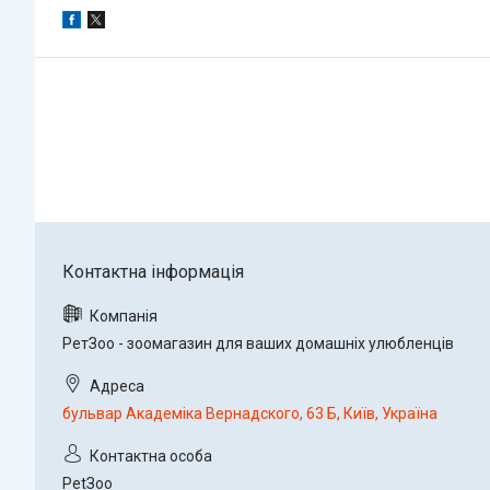
РетЗоо - зоомагазин для ваших домашніх улюбленців
бульвар Академіка Вернадского, 63 Б, Київ, Україна
PetЗoo