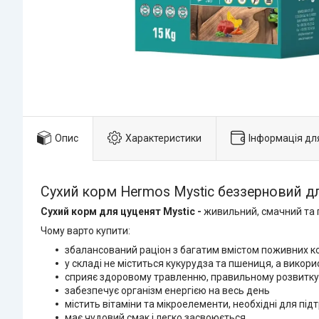
Опис
Характеристики
Інформація дл
Сухий корм Hermos Mystic беззерновий дл
Сухий корм для цуценят Mystic -
живильний, смачний та 
Чому варто купити:
збалансований раціон з багатим вмістом поживних к
у складі не міститься кукурудза та пшениця, а викор
сприяє здоровому травленню, правильному розвитку
забезпечує організм енергією на весь день
містить вітаміни та мікроелементи, необхідні для пі
має чудовий смак і легко засвоюється