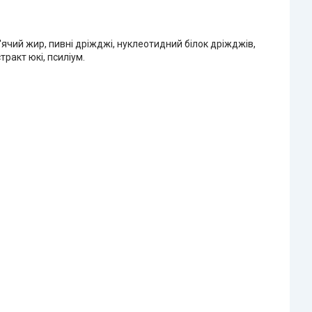
б'ячий жир, пивні дріжджі, нуклеотидний білок дріжджів,
тракт юкі, псиліум.