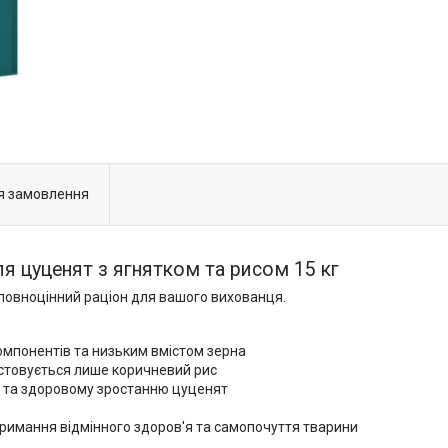
я замовлення
я цуценят з ягнятком та рисом 15 кг
повноцінний раціон для вашого вихованця.
омпонентів та низьким вмістом зерна
истовується лише коричневий рис
 та здоровому зростанню цуценят
дтримання відмінного здоров'я та самопочуття тварини