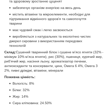
та здоровому зростанню цуценят
забезпечує організм енергією на весь день
містить вітаміни та мікроелементи, необхідні для
підтримання відмінного здоров'я та самопочуття
тварини
має чудовий смак і легко засвоюється
виробляється з натуральних та екологічно чистих
джерел сировини з використанням передових
технологій
Склад:
Сушений тваринний білок і сушене м'ясо ягняти (32% -
мінімум 10% м'яса ягняти), рис (30%), пшениця, курячий жир,
риб'ячий жир, насіння льону, ароматизатор печінки,
антиоксиданти та консерванти, цинк, Омега 6 4%, Омега 3
2%, пивні дріжджі, вітаміни, мінерали
Поживна цінність:
Вологість: 8%
Білки: 32%
Жир: 14%
Сира клітковина: 24.50%