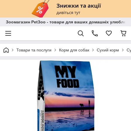
Зоомагазин PetЗoo - товари для ваших домашніх улюбленц
Товари та послуги
Корм для собак
Сухий корм
Су