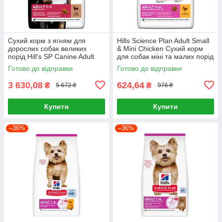
Сухий корм з ягням для
Hills Science Plan Adult Small
дорослих собак великих
& Mini Chicken Сухий корм
порід Hill's SP Canine Adult
для собак міні та малих порід
Large Breed Lamb & Rice 14кг
із куркою 1,5 кг
Готово до відправки
Готово до відправки
3 630,08
624,64
₴
₴
5 672 ₴
976 ₴
Купити
Купити
–36%
–36%