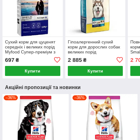
Сухий корм для цуценят
Гіпоалергенний сухий
Повн
середніх і великих порід
корм для дорослих собак
корм
Myfood Супер-преміум з
великих порід
Smal
ягнятком та рисом 2.5 кг
Hypoallergenic форель та
соба
697
2 885
2 7
₴
₴
рис 10 кг
ягня
Купити
Купити
Акційні пропозиції та новинки
–36%
–36%