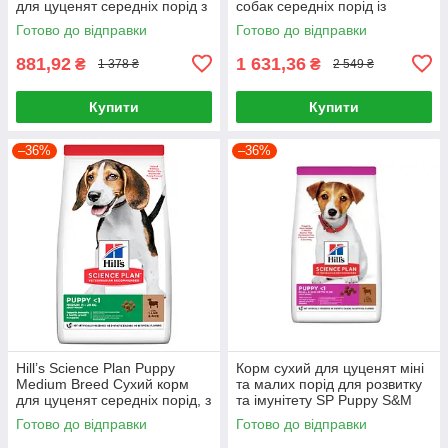
для цуценят середніх порід з
собак середніх порід із
куркою, 2,5 кг
куркою 15 кг
Готово до відправки
Готово до відправки
881,92
1 631,36
₴
₴
1 378 ₴
2 549 ₴
Купити
Купити
–36%
–36%
Hill’s Science Plan Puppy
Корм сухий для цуценят міні
Medium Breed Сухий корм
та малих порід для розвитку
для цуценят середніх порід, з
та імунітету SP Puppy S&M
ягням і рисом, 2,5 кг
L&R 6кг, Ягня та рис
Готово до відправки
Готово до відправки