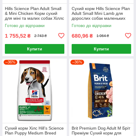
Hills Science Plan Adult Small
Сухий корм Hills Science Plan
& Mini Chicken Корм сухий
Adult Small Mini Lamb для
для міні та малих собак Хіллс
дорослих собак маленьких
6 кг
порід Хіллс 1.5 кг. з ягням
Готово до відправки
Готово до відправки
1 755,52
680,96
₴
₴
2 743 ₴
1 064 ₴
Купити
Купити
–36%
–36%
Сухий корм Хілс Hill’s Science
Brit Premium Dog Adult M Бріт
Plan Puppy Medium Breed
Преміум Сухий корм для