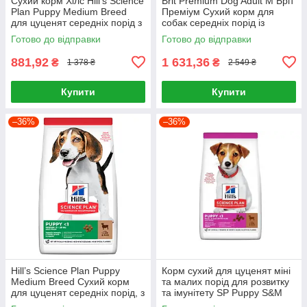
Сухий корм Хілс Hill’s Science
Brit Premium Dog Adult M Бріт
Plan Puppy Medium Breed
Преміум Сухий корм для
для цуценят середніх порід з
собак середніх порід із
куркою, 2,5 кг
куркою 15 кг
Готово до відправки
Готово до відправки
881,92
1 631,36
₴
₴
1 378 ₴
2 549 ₴
Купити
Купити
–36%
–36%
Hill’s Science Plan Puppy
Корм сухий для цуценят міні
Medium Breed Сухий корм
та малих порід для розвитку
для цуценят середніх порід, з
та імунітету SP Puppy S&M
ягням і рисом, 2,5 кг
L&R 6кг, Ягня та рис