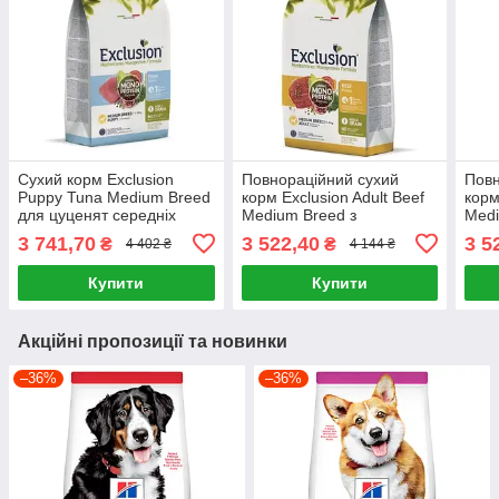
Сухий корм Exclusion
Повнораційний сухий
Повн
Puppy Tuna Medium Breed
корм Exclusion Adult Beef
корм
для цуценят середніх
Medium Breed з
Medi
порід із тунцем 12 кг
яловичиною для дорослих
доро
3 741,70
3 522,40
3 5
₴
₴
4 402 ₴
4 144 ₴
собак середніх порід 12 кг
порі
Купити
Купити
Акційні пропозиції та новинки
–36%
–36%