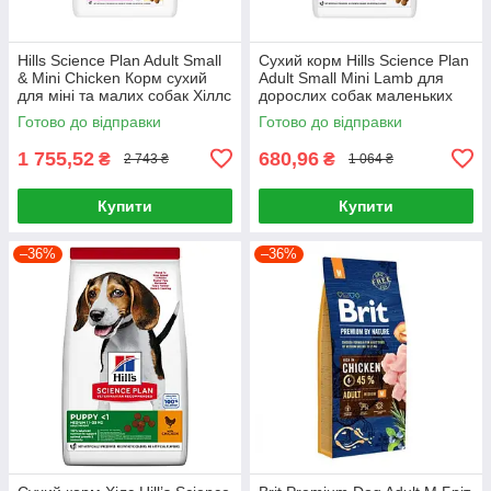
Hills Science Plan Adult Small
Сухий корм Hills Science Plan
& Mini Chicken Корм сухий
Adult Small Mini Lamb для
для міні та малих собак Хіллс
дорослих собак маленьких
6 кг
порід Хіллс 1.5 кг. з ягням
Готово до відправки
Готово до відправки
1 755,52
680,96
₴
₴
2 743 ₴
1 064 ₴
Купити
Купити
–36%
–36%