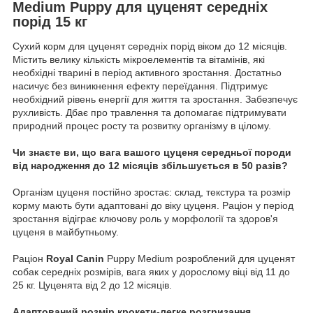
Medium Puppy для цуценят середніх
порід 15 кг
Сухий корм для цуценят середніх порід віком до 12 місяців.
Містить велику кількість мікроелементів та вітамінів, які
необхідні тварині в період активного зростання. Достатньо
насичує без виникнення ефекту переїдання. Підтримує
необхідний рівень енергії для життя та зростання. Забезпечує
рухливість. Дбає про травлення та допомагає підтримувати
природний процес росту та розвитку організму в цілому.
Чи знаєте ви, що вага вашого цуценя середньої породи
від народження до 12 місяців збільшується в 50 разів?
Організм цуценя постійно зростає: склад, текстура та розмір
корму мають бути адаптовані до віку цуценя. Раціон у період
зростання відіграє ключову роль у морфології та здоров'я
цуценя в майбутньому.
Раціон
Royal Canin
Puppy Medium розроблений для цуценят
собак середніх розмірів, вага яких у дорослому віці від 11 до
25 кг. Цуценята від 2 до 12 місяців.
Адаптований розмір крокети-легке розгризання