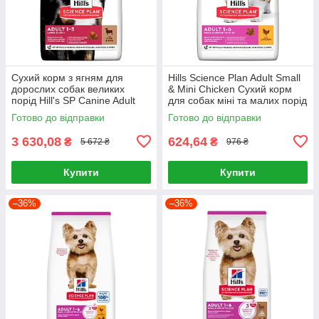
Сухий корм з ягням для
Hills Science Plan Adult Small
дорослих собак великих
& Mini Chicken Сухий корм
порід Hill's SP Canine Adult
для собак міні та малих порід
Large Breed Lamb & Rice 14кг
із куркою 1,5 кг
Готово до відправки
Готово до відправки
3 630,08
624,64
₴
₴
5 672 ₴
976 ₴
Купити
Купити
–36%
–36%