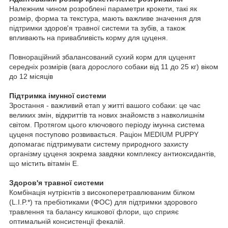
Належним чином розроблені параметри крокети, такі як
розмір, форма та текстура, мають важливе значення для
підтримки здоров'я травної системи та зубів, а також
впливають на привабливість корму для цуценя.
Повнораційний збалансований сухий корм для цуценят
середніх розмірів (вага дорослого собаки від 11 до 25 кг) віком
до 12 місяців
Підтримка імунної системи
Зростання - важливий етап у житті вашого собаки: це час
великих змін, відкриттів та нових знайомств з навколишнім
світом. Протягом цього ключового періоду імунна система
цуценя поступово розвивається. Раціон MEDIUM PUPPY
допомагає підтримувати систему природного захисту
організму цуценя зокрема завдяки комплексу антиоксидантів,
що містить вітамін Е.
Здоров'я травної системи
Комбінація нутрієнтів з високоперетравлюваним білком
(L.I.P.*) та пребіотиками (ФОС) для підтримки здорового
травлення та балансу кишкової флори, що сприяє
оптимальній консистенції фекалій.