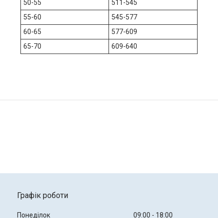
50-55
511-545
55-60
545-577
60-65
577-609
65-70
609-640
Графік роботи
Понеділок
09:00
18:00