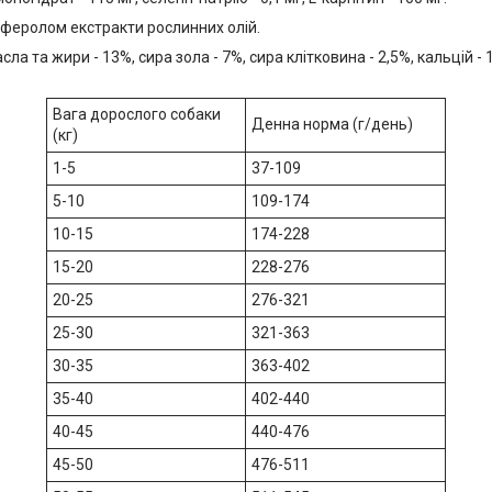
оферолом екстракти рослинних олій.
ла та жири - 13%, сира зола - 7%, сира клітковина - 2,5%, кальцій - 1
Вага дорослого собаки
Денна норма (г/день)
(кг)
1-5
37-109
5-10
109-174
10-15
174-228
15-20
228-276
20-25
276-321
25-30
321-363
30-35
363-402
35-40
402-440
40-45
440-476
45-50
476-511