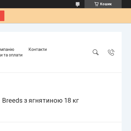
Кошик
омпанію
Контакти
и та оплати
l Breeds з ягнятиною 18 кг