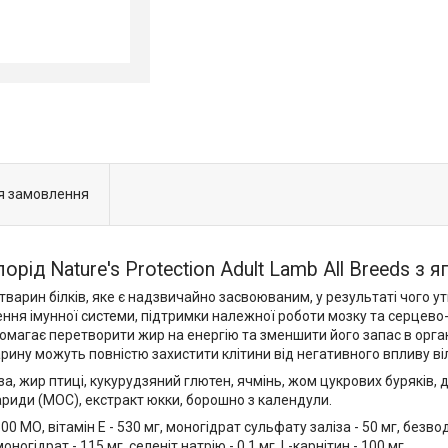
я замовлення
ід Nature's Protection Adult Lamb All Breeds з 
 тварин білків, яке є надзвичайно засвоюваним, у результаті чого 
ення імунної системи, підтримки належної роботи мозку та серцево
помагає перетворити жир на енергію та зменшити його запас в орган
арину можуть повністю захистити клітини від негативного впливу ві
за, жир птиці, кукурудзяний глютен, ячмінь, жом цукрових буряків, 
ариди (МОС), екстракт юкки, борошно з календули.
500 МО, вітамін E - 530 мг, моногідрат сульфату заліза - 50 мг, безво
огідрат - 115 мг, селеніт натрію - 0,1 мг, L-карнітин - 100 мг.