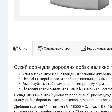
Опис
Характеристики
Інформація дл
Сухий корм для дорослих собак великих пор
Ягня високої якості з Шотландії - як основне джерело
Незамінні жирні кислоти особливо важливі для зміцн
Активізуйте метаболізм: L-карнітин у цьому кормі до
Природні антиоксиданти - вітамін Е та екстракт розм
Склад:
ягнятина 38% (сушена та подрібнена), рис, кукуруд
льону, рибне борошно, екстракт цикорію, маннан-олігосах
Добавки харчові / 1кг:
вітамін A - 18000 МО, вітамін D3 - 1
мг, марганець сульфат моногідрат - 20 мг, сульфат цинку мон