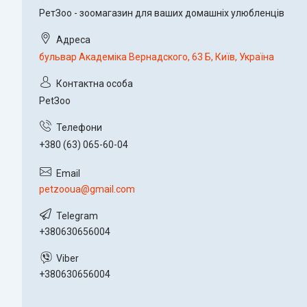
РетЗоо - зоомагазин для ваших домашніх улюбленців
бульвар Академіка Вернадского, 63 Б, Київ, Україна
PetЗoo
+380 (63) 065-60-04
petzooua@gmail.com
+380630656004
+380630656004