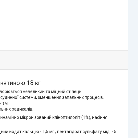
ягнятиною 18 кг
утворюється невеликий та міцний стілець.
-судинної системи, зменшення запальних процесів.
ізмі.
льних радикалів.
динамічно мікронізований кліноптилоліт (1%), насіння
дний йодат кальцію - 1,5 мг , пентагідрат сульфату міді - 5