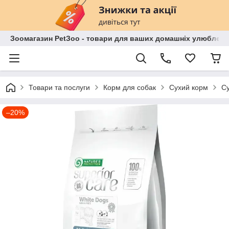
Зоомагазин PetЗoo - товари для ваших домашніх улюбленц
Товари та послуги
Корм для собак
Сухий корм
Су
–20%