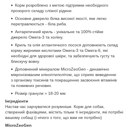
Корм розроблено з метою підтримки необхідного
прозорого складу слізної рідини.
Основне джерело білка високої якості, яке легко
перетравлюється - біла риба.
Антарктичний криль - унікальне та 100% стійке
джерело Омега-3 та холіну.
Криль та олія атлантичного лосося доповнюють склад
корму жирними кислотами Омега-3 та Омега-6, які
необхідні для здорової шкіри, та забезпечують густу та
блискучу вовну.
Доповнений мінералом MicroZeoGen - динамічно
мікронізованим кліноптилолітом, що сприяє виведенню
з організму токсинів та покращенню засвоєння вітамінів
та поживних речовин.
Розмір гранули = 18-20 мм
Інгредієнти
Настав час харчуватися розумніше. Корм для собак,
створений фахівцями, містить тільки ті інгредієнти, які потрібні
вашому собаці (і нічого з того, що вам не потрібно)
MicroZeoGen