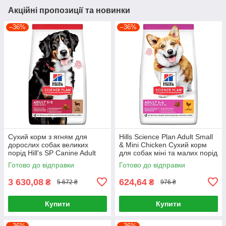
Акційні пропозиції та новинки
–36%
–36%
Сухий корм з ягням для
Hills Science Plan Adult Small
дорослих собак великих
& Mini Chicken Сухий корм
порід Hill's SP Canine Adult
для собак міні та малих порід
Large Breed Lamb & Rice 14кг
із куркою 1,5 кг
Готово до відправки
Готово до відправки
3 630,08
624,64
₴
₴
5 672 ₴
976 ₴
Купити
Купити
–36%
–36%