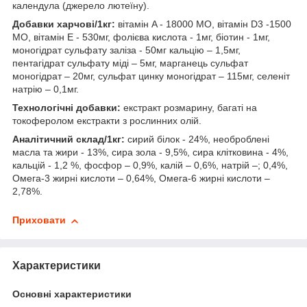
календула (джерело лютеїну).
Добавки харчові/1кг:
вітамін A - 18000 MО, вітамін D3 -1500
MО, вітамін E - 530мг, фолієва кислота - 1мг, біотин - 1мг,
моногідрат сульфату заліза - 50мг кальцію – 1,5мг,
пентагідрат сульфату міді – 5мг, марганець сульфат
моногідрат – 20мг, сульфат цинку моногідрат – 115мг, селеніт
натрію – 0,1мг.
Технологічні добавки:
екстракт розмарину, багаті на
токоферолом екстракти з рослинних олій.
Аналітичний склад/1кг:
сирий білок - 24%, необроблені
масла та жири - 13%, сира зола - 9,5%, сира клітковина - 4%,
кальцій - 1,2 %, фосфор – 0,9%, калій – 0,6%, натрій –; 0,4%,
Омега-3 жирні кислоти – 0,64%, Омега-6 жирні кислоти –
2,78%.
Приховати
Характеристики
Основні характеристики