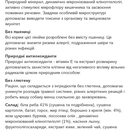
Природний мінерал, динамічно мікронізований кліноптилоліт,
активно стимулює мікрофлору кишечника та засвоєння
поживних речовин. Завдяки особливій мікроструктурі
допомагає виводити токсини з організму та зміцнювати
імунітет.
Без пшениці
Всі корми цієї лінійки розроблені без вмісту пшениці. Це
допомагає знизити ризики алергії, подразнення шкіри та
різних інфекцій.
Природні антиоксиданти
Природні антиоксиданти - вітамін Е та екстракт розмарину
допомагають захистити клітини від негативного впливу вільних
радикалів цілком природним способом.
Без глютену
Раціон, що складається з інгредієнтів без глютена, допомагає
уникнути розладів травної системи, різних алергічних реакцій і
робить вашу собаку менш схильною до захворювань.
Склад:
біла риба 41% (сушена та подрібнена), сушена
картопля, батат, горох, жир птиці, борошно з криля (мін. 4%),
жом цукрових буряків, лососева олія , динамічно
мікронізований кліноптилоліт (1%), насіння льону,
фруктоолігосахариди, екстракт юкки, зелений чай, сушена