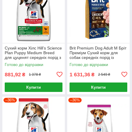
Сухий корм Хілс Hill’s Science
Brit Premium Dog Adult M Бріт
Plan Puppy Medium Breed
Преміум Сухий корм для
для цуценят середніх порід з
собак середніх порід із
куркою, 2,5 кг
куркою 15 кг
Готово до відправки
Готово до відправки
881,92
1 631,36
₴
₴
1 378 ₴
2 549 ₴
Купити
Купити
–36%
–36%