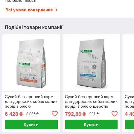
належної якості
Всі умови повернення
Подібні товари компанії
Сухий беззерновий корм
Сухий беззерновий корм
Сухи
для дорослих собак малих
для дорослих собак малих
для 
порід з білою
порід із білою шерстю
порі
шерстю Superior Care 17
Superior Care White Dogs
Supe
6 428
792,80
4 4
₴
₴
8 035 ₴
991 ₴
кг (лосось)
1.5 кг
Grai
Купити
Купити