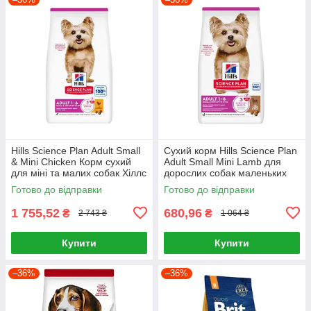
Hills Science Plan Adult Small
Сухий корм Hills Science Plan
& Mini Chicken Корм сухий
Adult Small Mini Lamb для
для міні та малих собак Хіллс
дорослих собак маленьких
6 кг
порід Хіллс 1.5 кг. з ягням
Готово до відправки
Готово до відправки
1 755,52
680,96
₴
₴
2 743 ₴
1 064 ₴
Купити
Купити
–36%
–36%