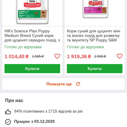
Hill’s Science Plan Puppy
Корм сухий для цуценят міні
Medium Breed Сухий корм
та малих порід для розвитку
для цуценят середніх порід, з
та імунітету SP Puppy S&M
ягням і рисом, 2,5 кг
L&R 6кг, Ягня та рис
Готово до відправки
Готово до відправки
1 014,40
1 919,36
₴
₴
1 585 ₴
2 999 ₴
Купити
Купити
Показати ще
Про нас
94% позитивних з 1715 відгуків за рік
Працює з 03.12.2020