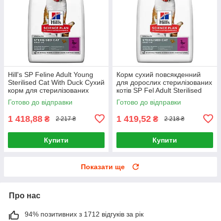
Hill's SP Feline Adult Young
Корм сухий повсякденний
Sterilised Cat With Duck Сухий
для дорослих стерилізованих
корм для стерилізованих
котів SP Fel Adult Sterilised
котів 3кг
Cat Duck 3кг, Качка
Готово до відправки
Готово до відправки
1 418,88
1 419,52
₴
₴
2 217 ₴
2 218 ₴
Купити
Купити
Показати ще
Про нас
94% позитивних з 1712 відгуків за рік