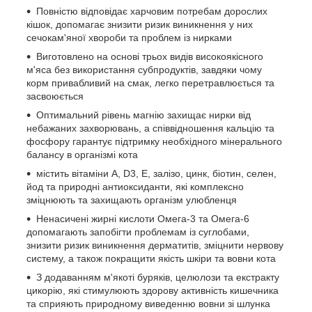
Повністю відповідає харчовим потребам дорослих
кішок, допомагає знизити ризик виникнення у них
сечокам'яної хвороби та проблем із нирками
Виготовлено на основі трьох видів високоякісного
м'яса без використання субпродуктів, завдяки чому
корм привабливий на смак, легко перетравлюється та
засвоюється
Оптимальний рівень магнію захищає нирки від
небажаних захворювань, а співвідношення кальцію та
фосфору гарантує підтримку необхідного мінерального
балансу в організмі кота
містить вітаміни А, D3, Е, залізо, цинк, біотин, селен,
йод та природні антиоксиданти, які комплексно
зміцнюють та захищають організм улюбленця
Ненасичені жирні кислоти Омега-3 та Омега-6
допомагають запобігти проблемам із суглобами,
знизити ризик виникнення дерматитів, зміцнити нервову
систему, а також покращити якість шкіри та вовни кота
З додаванням м'якоті буряків, целюлози та екстракту
цикорію, які стимулюють здорову активність кишечника
та сприяють природному виведенню вовни зі шлунка