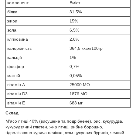
компонент
Вміст
білки
31,5%
жири
15%
зола
6,5%
клітковина
2,8%
калорійність
364,5 ккал/100гр
кальцій
1%
фосфор
0,7%
магній
0,05%
вітамін А
25000 МО
вітамін D3
1876 МО
вітамін E
688 мг
Склад
М'ясо птиці 40% (висушене та подрібнене), рис, кукурудза,
кукурудзяний глютен, жир птиці, рибне борошно,
гідролізована куряча печінка, жом цукрових буряків, яєчний