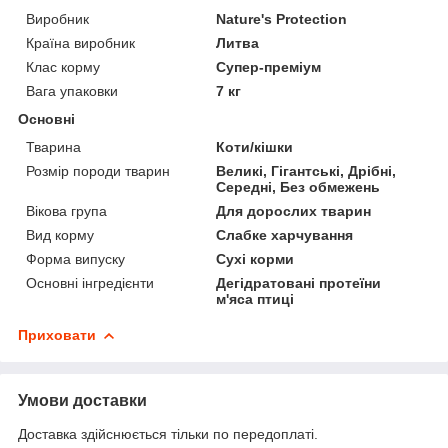
Виробник
Nature's Protection
Країна виробник
Литва
Клас корму
Супер-преміум
Вага упаковки
7 кг
Основні
Тварина
Коти/кішки
Розмір породи тварин
Великі, Гігантські, Дрібні,
Середні, Без обмежень
Вікова група
Для дорослих тварин
Вид корму
Слабке харчування
Форма випуску
Сухі корми
Основні інгредієнти
Дегідратовані протеїни
м'яса птиці
Приховати
Умови доставки
Доставка здійснюється тільки по передоплаті.