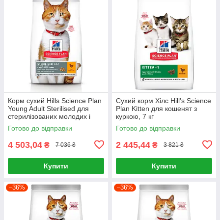
Корм сухий Hills Science Plan
Сухий корм Хілс Hill's Science
Young Adult Sterilised для
Plan Kitten для кошенят з
стерилізованих молодих і
куркою, 7 кг
дорослих котів з куркою 15 кг
Готово до відправки
Готово до відправки
4 503,04
2 445,44
₴
₴
7 036 ₴
3 821 ₴
Купити
Купити
–36%
–36%