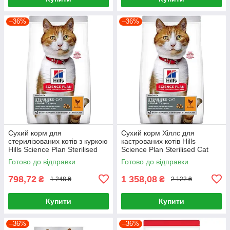
–36%
–36%
Сухий корм для
Сухий корм Хіллс для
стерилізованих котів з куркою
кастрованих котів Hills
Hills Science Plan Sterilised
Science Plan Sterilised Cat
Cat Young Adult Chicken 1,5кг
Young Adult Chicken 3кг
Готово до відправки
Готово до відправки
798,72
1 358,08
₴
₴
1 248 ₴
2 122 ₴
Купити
Купити
–36%
–36%