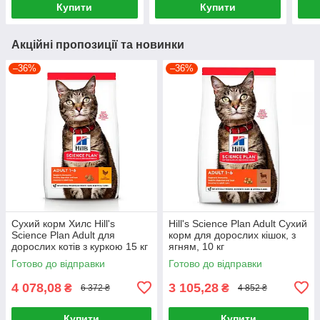
Купити
Купити
Акційні пропозиції та новинки
–36%
–36%
Сухий корм Хилс Hill's
Hill's Science Plan Adult Сухий
Science Plan Adult для
корм для дорослих кішок, з
дорослих котів з куркою 15 кг
ягням, 10 кг
Готово до відправки
Готово до відправки
4 078,08
3 105,28
₴
₴
6 372 ₴
4 852 ₴
Купити
Купити