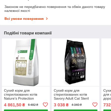
Законом не передбачено повернення та обмін даного товару
належної якості
Всі умови повернення
Подібні товари компанії
Сухий корм для
Сухий корм для
Сухи
стерилізованих котів
стерилізованих котів
для 
Nature's Protection
Savory Adult Cat Steril
доро
Sterilised Adult з м'ясом
Fresh Lamb & Chicken
Natu
4 861,50
3 038
732
₴
₴
6 482 ₴
4 340 ₴
птиці 18 кг
(ягня та курка) 8 кг
Lifes