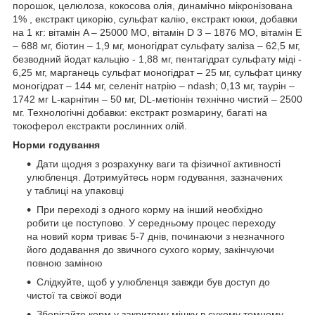
порошок, целюлоза, кокосова олія, динамічно мікронізована
1% , екстракт цикорію, сульфат калію, екстракт юкки, добавки
на 1 кг: вітамін A – 25000 МО, вітамін D 3 – 1876 ​​МО, вітамін E
– 688 мг, біотин – 1,9 мг, моногідрат сульфату заліза – 62,5 мг,
безводний йодат кальцію - 1,88 мг, пентагідрат сульфату міді -
6,25 мг, марганець сульфат моногідрат – 25 мг, сульфат цинку
моногідрат – 144 мг, селеніт натрію – ndash; 0,13 мг, таурін –
1742 мг L-карнітин – 50 мг, DL-метіонін технічно чистий – 2500
мг. Технологічні добавки: екстракт розмарину, багаті на
токоферол екстракти рослинних олій.
Норми годування
Дати щодня з розрахунку ваги та фізичної активності
улюбленця. Дотримуйтесь норм годування, зазначених
у таблиці на упаковці
При переході з одного корму на інший необхідно
робити це поступово. У середньому процес переходу
на новий корм триває 5-7 днів, починаючи з незначного
його додавання до звичного сухого корму, закінчуючи
повною заміною
Слідкуйте, щоб у улюбленця завжди був доступ до
чистої та свіжої води
Зберігайте корм у закритому мішку в сухому темному