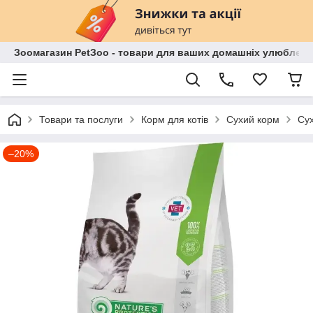
Зоомагазин PetЗoo - товари для ваших домашніх улюбленц
Товари та послуги
Корм для котів
Сухий корм
Сух
–20%