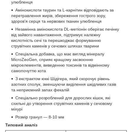
улюбленця
Амінокислоти таурин та L-карнітин відповідають за
перетравлення жирів, збереження гострого зору,
здоров'я серця та нервових тканин улюбленця
Незамінна амінокислота DL-метіонін оберігає печінку
від зайвого навантаження, підтримує належну
кислотність сечі та перешкоджає формуванню
струвітних каменів у сечових шляхах тварини
Спеціальна добавка, що має вигляд мінералу
MicroZeoGen, сприяє кращому засвоєнню
мікроелементів, виведенню токсинів та відмінному
самопочуттю кота
З екстрактом юккі Шідігера, який скорочує рівень
азотних сполук, зменшуючи виділення шкідливих газів
та неприємний запах фекалій
Спеціально розроблений для дорослих кішок, які
схильні до утворення струвітних каменів у сечовому
міхурі
Розмір гранул — 8-10 мм
Типовий аналіз