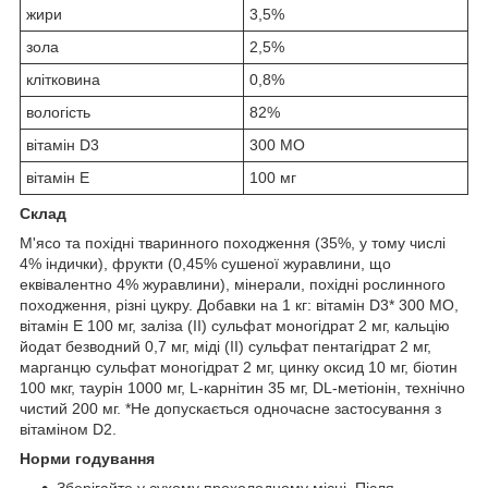
жири
3,5%
зола
2,5%
клітковина
0,8%
вологість
82%
вітамін D3
300 МО
вітамін E
100 мг
Склад
М'ясо та похідні тваринного походження (35%, у тому числі
4% індички), фрукти (0,45% сушеної журавлини, що
еквівалентно 4% журавлини), мінерали, похідні рослинного
походження, різні цукру. Добавки на 1 кг: вітамін D3* 300 МО,
вітамін Е 100 мг, заліза (II) сульфат моногідрат 2 мг, кальцію
йодат безводний 0,7 мг, міді (II) сульфат пентагідрат 2 мг,
марганцю сульфат моногідрат 2 мг, цинку оксид 10 мг, біотин
100 мкг, таурін 1000 мг, L-карнітин 35 мг, DL-метіонін, технічно
чистий 200 мг. *Не допускається одночасне застосування з
вітаміном D2.
Норми годування