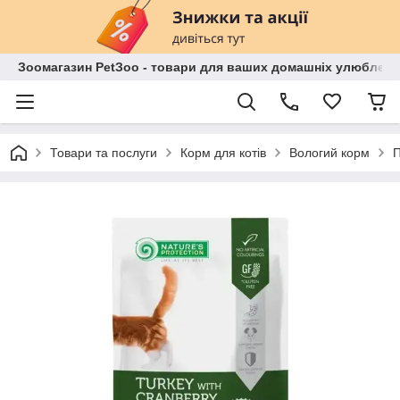
Зоомагазин PetЗoo - товари для ваших домашніх улюбленц
Товари та послуги
Корм для котів
Вологий корм
П