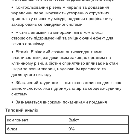
Контрольований рівень мінералів та додавання
журавлини перешкоджають утворенню струвітних
кристалів у сечовому міхурі, надаючи профілактику
захворювань сечовидільної системи
містить вітаміни та мінерали, які в комплексі
створюють підтримуючий та зміцнюючий ефект для
всього організму
Вітамін Е відомий своїми антиоксидантними
властивостями, завдяки яким захищає організм на
клітинному рівні, а біотин сприятливо впливає на стан
шкіри та вовни тварин, надаючи їм красивого та
доглянутого вигляду
Збагачений таурином — життєво важливою для кішок
амінокислотою, яка підтримує їх зір та серцево-судинну
систему
Зазначається високими показниками поїдання
Типовий аналіз
компонент
Вміст
білки
9%