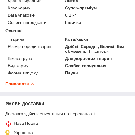
Країна виробник
Литва
Клас корму
Супер-преміум
Вага упаковки
0.1 кг
Основні інгредієнти
Індичка
Основні
Тварина
Коти/кішки
Розмір породи тварин
Дрібні, Середні, Великі, Без
обмежень, Гігантські
Вікова група
Для дорослих тварин
Вид корму
Слабке харчування
Форма випуску
Паучи
Приховати
Умови доставки
Доставка здійснюється тільки по передоплаті.
Нова Пошта
Укрпошта