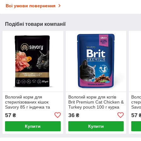
Всі умови повернення
Подібні товари компанії
Вологий корм для
Вологий корм для котів
Воло
стерилізованих кішок
Brit Premium Cat Chicken &
стер
Savory 85 г індичка та
Turkey pouch 100 г курка
Savo
морква
та індичка
жур
57
36
57
₴
₴
Купити
Купити