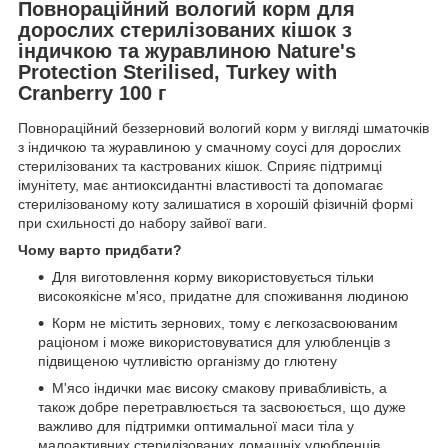
Повнораційний вологий корм для
дорослих стерилізованих кішок з
індичкою та журавлиною Nature's
Protection Sterilised, Turkey with
Cranberry 100 г
Повнораційний беззерновий вологий корм у вигляді шматочків
з індичкою та журавлиною у смачному соусі для дорослих
стерилізованих та кастрованих кішок. Сприяє підтримці
імунітету, має антиоксидантні властивості та допомагає
стерилізованому коту залишатися в хорошій фізичній формі
при схильності до набору зайвої ваги.
Чому варто придбати?
Для виготовлення корму використовується тільки
високоякісне м'ясо, придатне для споживання людиною
Корм не містить зернових, тому є легкозасвоюваним
раціоном і може використовуватися для улюбленців з
підвищеною чутливістю організму до глютену
М'ясо індички має високу смакову привабливість, а
також добре перетравлюється та засвоюється, що дуже
важливо для підтримки оптимальної маси тіла у
малоактивних стерилізованих домашніх улюбленців