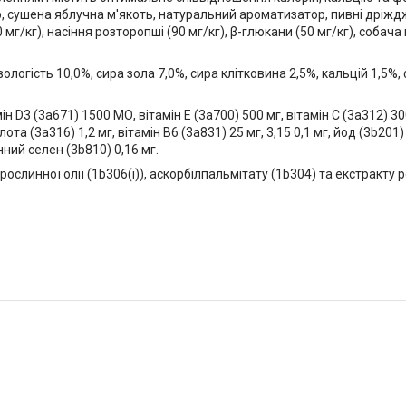
, сушена яблучна м'якоть, натуральний ароматизатор, пивні дріждж
мг/кг), насіння розторопші (90 мг/кг), β-глюкани (50 мг/кг), собача к
логість 10,0%, сира зола 7,0%, сира клітковина 2,5%, кальцій 1,5%, 
н D3 (3a671) 1500 МО, вітамін Е (3a700) 500 мг, вітамін С (3a312) 300
слота (3a316) 1,2 мг, вітамін B6 (3a831) 25 мг, 3,15 0,1 мг, йод (3b201
чний селен (3b810) 0,16 мг.
ослинної олії (1b306(i)), аскорбілпальмітату (1b304) та екстракту 