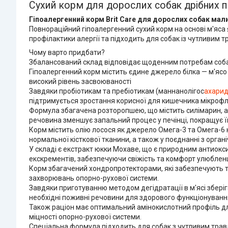
Сухий корм для дорослих собак дрібних порі
Гіпоалергенний корм Brit Care для дорослих собак малих
Повнораційний гіпоалергенний сухий корм на основі м'яса я
профілактики алергії та підходить для собак із чутливим 
Чому варто придбати?
Збалансований склад відповідає щоденним потребам собак 
Гіпоалергенний корм містить єдине джерело білка — м'ясо яг
високий рівень засвоюваності
Завдяки пробіотикам та пребіотикам (маннанолігос
ахарид
підтримується зростання корисної для кишечника мікрофл
Формула збагачена розторопшею, що містить силімарин, ак
речовина зменшує запальний процес у печінці, покращує її
Корм містить олію лосося як джерело Омега-3 та Омега-6 
нормальної кісткової тканини, а також у поєднанні з орг
У складі є екстракт юкки Мохаве, що є природним антиокси
екскрементів, забезпечуючи свіжість та комфорт улюбле
Корм збагачений хондропротекторами, які забезпечують тв
захворювань опорно-рухової системи.
Завдяки приготуванню методом дегідратації в м'ясі зберіга
необхідні поживні речовини для здорового функціонуванн
Також раціон має оптимальний амінокислотний профіль для
міцності опорно-рухової системи.
Спеціальна формула підходить для собак з чутливим травл