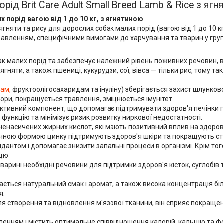
д Brit Care Adult Small Breed Lamb & Rice з ягня
 порід вагою від 1 до 10 кг, з ягнятиною
гняти та рису для дорослих собак малих порід (вагою від 1 до 10 к
травленням, специфічними вимогами до харчування та тварин у групі
малих порід та забезпечує належний рівень поживних речовин, віт
няти, а також пшениці, кукурудзи, сої, вівса — тільки рис, тому так
ам,
фруктоолігосахаридам та інуліну) зберігається захист шлунково
ори, покращується травлення, зміцнюється імунітет.
тивний компонент, що допомагає підтримувати здоров'я печінки пі
 функцію та мінімізує ризик розвитку ниркової недостатності.
ненасичених жирних кислот, які мають позитивний вплив на здоров
анічною формою цинку підтримують здоров'я шкіри та покращують ст
дантом і допомагає знизити запальні процеси в організмі. Крім то
нцю
арині необхідні речовини для підтримки здоров'я кісток, суглобів
ється натуральний смак і аромат, а також висока концентрація білка
я.
 створення та відновлення м'язової тканини, він сприяє покращен
енням і містить оптимальне співвідношення калорій, кальцію та ф