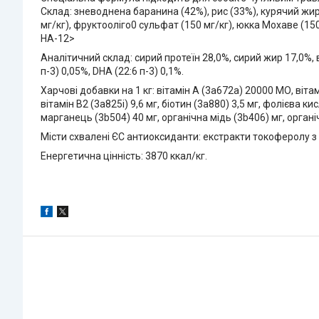
Склад: зневоднена баранина (42%), рис (33%), курячий жир
мг/кг), фруктооліго0 сульфат (150 мг/кг), юкка Мохаве (150 
HA-12>
Аналітичний склад: сирий протеїн 28,0%, сирий жир 17,0%, во
п-3) 0,05%, DHA (22:6 п-3) 0,1%.
Харчові добавки на 1 кг: вітамін А (3a672a) 20000 МО, вітамі
вітамін B2 (3a825i) 9,6 мг, біотин (3a880) 3,5 мг, фолієва ки
марганець (3b504) 40 мг, органічна мідь (3b406) мг, органі
Місти схвалені ЄС антиоксиданти: екстракти токоферолу з р
Енергетична цінність: 3870 ккал/кг.