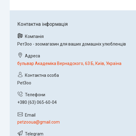
РетЗоо - зоомагазин для ваших домашніх улюбленців
бульвар Академіка Вернадского, 63 Б, Київ, Україна
PetЗoo
+380 (63) 065-60-04
petzooua@gmail.com