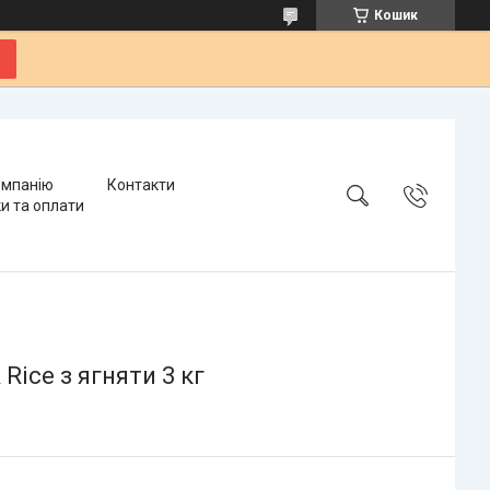
Кошик
омпанію
Контакти
и та оплати
Rice з ягняти 3 кг