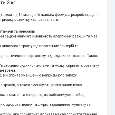
ти 3 кг
г) віком від 12 місяців. Унікальна формула розроблена для
 ризику розвитку харчової алергії.
амінів та мінералів.
ий раціон мінімізує ймовірність алергічних реакцій та має
-кишкового тракту від патогенних бактерій та
д час очищення організму від шкідливих токсинів. Також
'я серцево-судинної системи та мозку, сприяють розвитку
ан вовни.
го, він сприяє зменшенню неприємного запаху
 та хрящів, а також зменшують ризик виникнення
, вітамінів та мінералів, які забезпечують собаці
ню здоров'я вовни та шкіри, підвищенню імунітету та
осфору, яке сприятливо впливає на самопочуття тварини.