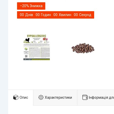
–20%
0
0
Днів
0
0
Годин
0
0
Хвилин
0
0
Секунд
Опис
Характеристики
Інформація дл