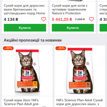
Сухий корм для дорослих
Сухий корм для котів з
Сухи
кішок британських та
чутливим травленням
стер
шотландських порід Home
Nature's Protection
каст
Food For Suitable for large
Sensitive Digestion Adult 18
кішо
4 134
5 441,25
4 3
₴
₴
7 255 ₴
breeds 10 кг
кг
ster
Gour
Купити
Купити
Акційні пропозиції та новинки
–36%
–36%
Сухий корм Хилс Hill's
Hill's Science Plan Adult Сухий
Science Plan Adult для
корм для дорослих кішок, з