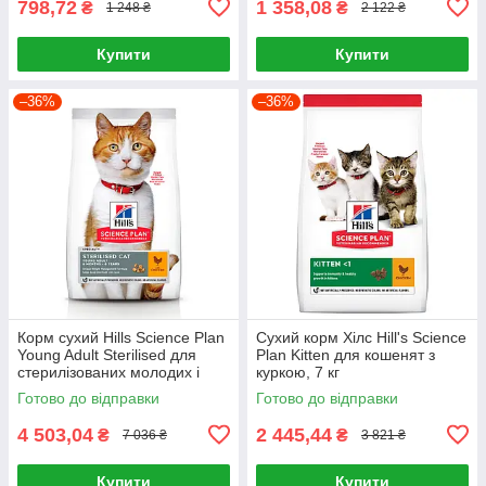
798,72
1 358,08
₴
₴
1 248 ₴
2 122 ₴
Купити
Купити
–36%
–36%
Корм сухий Hills Science Plan
Сухий корм Хілс Hill's Science
Young Adult Sterilised для
Plan Kitten для кошенят з
стерилізованих молодих і
куркою, 7 кг
дорослих котів з куркою 15 кг
Готово до відправки
Готово до відправки
4 503,04
2 445,44
₴
₴
7 036 ₴
3 821 ₴
Купити
Купити