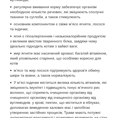
регулярне вживання корму забезпечує організм
необхідною кількістю речовин, які зміцнюють сполучні
тканини та суглоби, а також стимулюють
основним компонентом є свіже м'ясо ягняти, лосося
та індички;
ягня є гіпоалергенним і низькокалорійним продуктом
з великим вмістом тваринного білка, завдяки чому
ідеально підходить котам з зайвої ваги;
жир ягняти має насичений аромат, багатий вітаміном,
який уповільнює старіння, що особливо корисно для
котів
м'ясо та жир лосося підтримують здоров'я обміну
шкіри та вовни, а також нормалізують.
У м'ясі індички міститься велика кількість вітамінів, які
зміцнюють імунітет і підвищують тонус м'ячного рис
волокон, що сприяють очищенню організму від
очищеного організму від очищеного організму від
вуглеводнів. у крові; пектин, що міститься в яблуках,
допомагає виведенню калових мас і запобігає
утворенню застійних процесів; Трави мають потужні
антисептичні властивості і позитивно впливають на стан