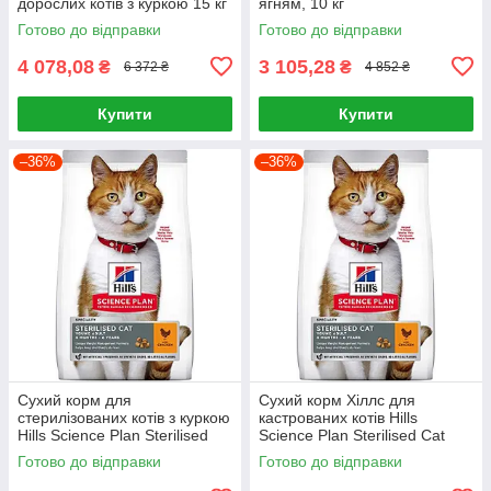
дорослих котів з куркою 15 кг
ягням, 10 кг
Готово до відправки
Готово до відправки
4 078,08
3 105,28
₴
₴
6 372 ₴
4 852 ₴
Купити
Купити
–36%
–36%
Сухий корм для
Сухий корм Хіллс для
стерилізованих котів з куркою
кастрованих котів Hills
Hills Science Plan Sterilised
Science Plan Sterilised Cat
Cat Young Adult Chicken 1,5кг
Young Adult Chicken 3кг
Готово до відправки
Готово до відправки