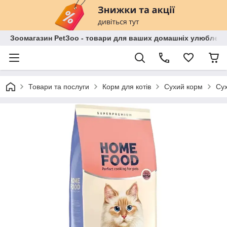
Зоомагазин PetЗoo - товари для ваших домашніх улюбленц
Товари та послуги
Корм для котів
Сухий корм
Сух