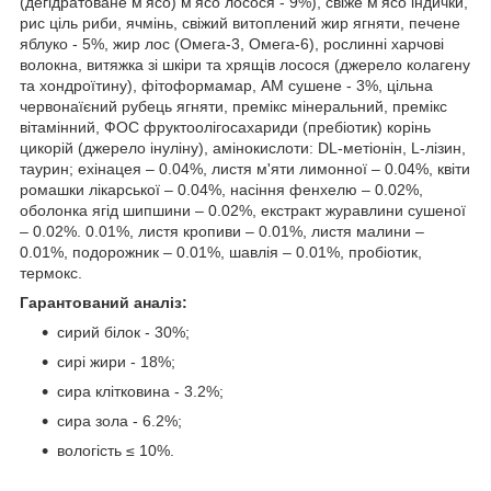
(дегідратоване м'ясо) м'ясо лосося - 9%), свіже м'ясо індички,
рис ціль риби, ячмінь, свіжий витоплений жир ягняти, печене
яблуко - 5%, жир лос (Омега-3, Омега-6), рослинні харчові
волокна, витяжка зі шкіри та хрящів лосося (джерело колагену
та хондроїтину), фітоформамар, АМ сушене - 3%, цільна
червонаїєний рубець ягняти, премікс мінеральний, премікс
вітамінний, ФОС фруктоолігосахариди (пребіотик) корінь
цикорій (джерело інуліну), амінокислоти: DL-метіонін, L-лізин,
таурин; ехінацея – 0.04%, листя м'яти лимонної – 0.04%, квіти
ромашки лікарської – 0.04%, насіння фенхелю – 0.02%,
оболонка ягід шипшини – 0.02%, екстракт журавлини сушеної
– 0.02%. 0.01%, листя кропиви – 0.01%, листя малини –
0.01%, подорожник – 0.01%, шавлія – 0.01%, пробіотик,
термокс.
Гарантований аналіз:
сирий білок - 30%;
сирі жири - 18%;
сира клітковина - 3.2%;
сира зола - 6.2%;
вологість ≤ 10%.