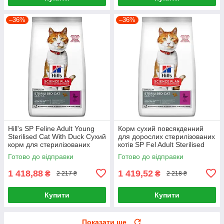
–36%
–36%
Hill's SP Feline Adult Young
Корм сухий повсякденний
Sterilised Cat With Duck Сухий
для дорослих стерилізованих
корм для стерилізованих
котів SP Fel Adult Sterilised
котів 3кг
Cat Duck 3кг, Качка
Готово до відправки
Готово до відправки
1 418,88
1 419,52
₴
₴
2 217 ₴
2 218 ₴
Купити
Купити
Показати ще