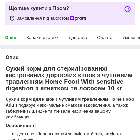
Що таке купити з Пром?
Замовлення під захистом
Опис
Характеристики
Доставка
Оплата
Умови п
Опис
Сухий корм для стерилізованих/
кастрованих дорослих кішок з чутливим
травленням Home Food With sensitive
digestion з ягнятком та лососем 10 кг
Сухий корм для кішок з чутливим травленням Home Food
Adult
подарує максимальне смакове задоволення, а також
забезпечить швидке та тривале насичення вашому
улюбленцю.
Особливості:
ідеально збалансований за вмістом білків, жирів та
вуглеводів;