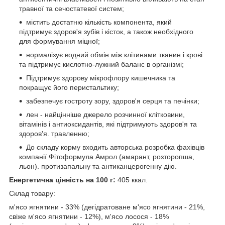
травної та сечостатевої систем;
містить достатню кількість компонента, який
підтримує здоров'я зубів і кісток, а також необхідного
для формування міцної;
нормалізує водний обмін між клітинами тканин і крові
та підтримує кислотно-лужний баланс в організмі;
Підтримує здорову мікрофлору кишечника та
покращує його перистальтику;
забезпечує гостроту зору, здоров'я серця та печінки;
лен - найцінніше джерело розчинної клітковини,
вітамінів і антиоксидантів, які підтримують здоров'я та
здоров'я. травленню;
До складу корму входить авторська розробка фахівців
компанії Фітоформула Амрол (амарант, розторопша,
льон). протизапальну та антиканцерогенну дію.
Енергетична цінність на
100 г:
405 ккал.
Склад товару:
м'ясо ягнятини - 33% (дегідратоване м'ясо ягнятини - 21%,
свіже м'ясо ягнятини - 12%), м'ясо лосося - 18%