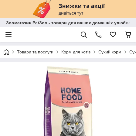
Зоомагазин PetЗoo - товари для ваших домашніх улюбленц
Товари та послуги
Корм для котів
Сухий корм
Сух