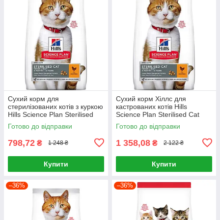
Сухий корм для
Сухий корм Хіллс для
стерилізованих котів з куркою
кастрованих котів Hills
Hills Science Plan Sterilised
Science Plan Sterilised Cat
Cat Young Adult Chicken 1,5кг
Young Adult Chicken 3кг
Готово до відправки
Готово до відправки
798,72
1 358,08
₴
₴
1 248 ₴
2 122 ₴
Купити
Купити
–36%
–36%