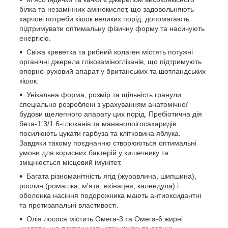
білка та незамінних амінокислот, що задовольняють
харчові потреби кішок великих порід, допомагають
підтримувати оптимальну фізичну форму та насичують
енергією.
Свіжа креветка та рибний колаген містять потужні
органічні джерела глікозаміногліканів, що підтримують
опорно-руховий апарат у британських та шотландських
кішок.
Унікальна форма, розмір та щільність гранули
спеціально розроблені з урахуванням анатомічної
будови щелепного апарату цих порід. Пребіотична дія
бета-1.3/1.6-глюканів та мананолоігосахаридів
посилюють цукати гарбуза та клітковина яблука.
Завдяки такому поєднанню створюються оптимальні
умови для корисних бактерій у кишечнику та
зміцнюється місцевий імунітет.
Багата різноманітність ягід (журавлина, шипшина),
рослин (ромашка, м'ята, ехінацея, календула) і
оболонка насіння подорожника мають антиоксидантні
та протизапальні властивості.
Олія лосося містить Омега-3 та Омега-6 жирні