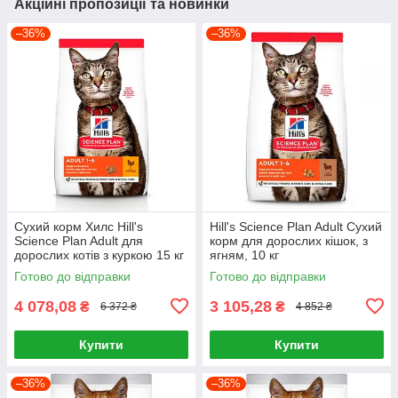
Акційні пропозиції та новинки
–36%
–36%
Сухий корм Хилс Hill's
Hill's Science Plan Adult Сухий
Science Plan Adult для
корм для дорослих кішок, з
дорослих котів з куркою 15 кг
ягням, 10 кг
Готово до відправки
Готово до відправки
4 078,08
3 105,28
₴
₴
6 372 ₴
4 852 ₴
Купити
Купити
–36%
–36%