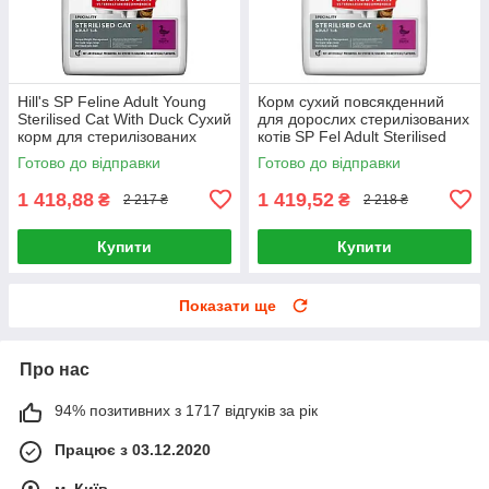
Hill's SP Feline Adult Young
Корм сухий повсякденний
Sterilised Cat With Duck Сухий
для дорослих стерилізованих
корм для стерилізованих
котів SP Fel Adult Sterilised
котів 3кг
Cat Duck 3кг, Качка
Готово до відправки
Готово до відправки
1 418,88
1 419,52
₴
₴
2 217 ₴
2 218 ₴
Купити
Купити
Показати ще
Про нас
94% позитивних з 1717 відгуків за рік
Працює з 03.12.2020
м. Київ