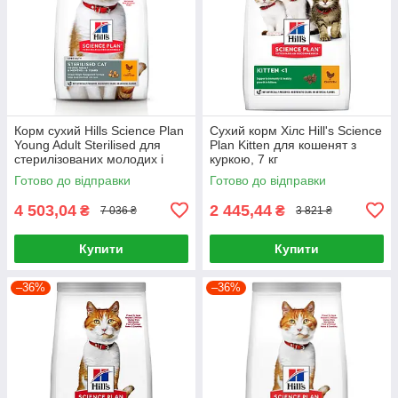
Корм сухий Hills Science Plan
Сухий корм Хілс Hill's Science
Young Adult Sterilised для
Plan Kitten для кошенят з
стерилізованих молодих і
куркою, 7 кг
дорослих котів з куркою 15 кг
Готово до відправки
Готово до відправки
4 503,04
2 445,44
₴
₴
7 036 ₴
3 821 ₴
Купити
Купити
–36%
–36%