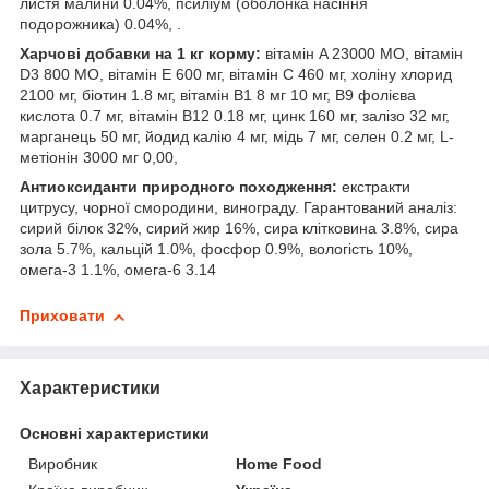
листя малини 0.04%, псиліум (оболонка насіння
подорожника) 0.04%, .
Харчові добавки на 1 кг корму:
вітамін A 23000 МО, вітамін
D3 800 МО, вітамін Е 600 мг, вітамін C 460 мг, холіну хлорид
2100 мг, біотин 1.8 мг, вітамін В1 8 мг 10 мг, В9 фолієва
кислота 0.7 мг, вітамін В12 0.18 мг, цинк 160 мг, залізо 32 мг,
марганець 50 мг, йодид калію 4 мг, мідь 7 мг, селен 0.2 мг, L-
метіонін 3000 мг 0,00,
Антиоксиданти природного походження:
екстракти
цитрусу, чорної смородини, винограду. Гарантований аналіз:
сирий білок 32%, сирий жир 16%, сира клітковина 3.8%, сира
зола 5.7%, кальцій 1.0%, фосфор 0.9%, вологість 10%,
омега-3 1.1%, омега-6 3.14
Приховати
Характеристики
Основні характеристики
Виробник
Home Food