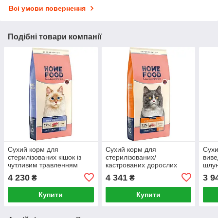
Всі умови повернення
Подібні товари компанії
Сухий корм для
Сухий корм для
Сухи
стерилізованих кішок із
стерилізованих/
виве
чутливим травленням
кастрованих дорослих
шлун
Home Food With sensitive
кішок Home Food For
стер
4 230
4 341
3 9
₴
₴
digestion 10 кг
sterilised/neutered
каст
Gourmet 10 кг
Food
Купити
Купити