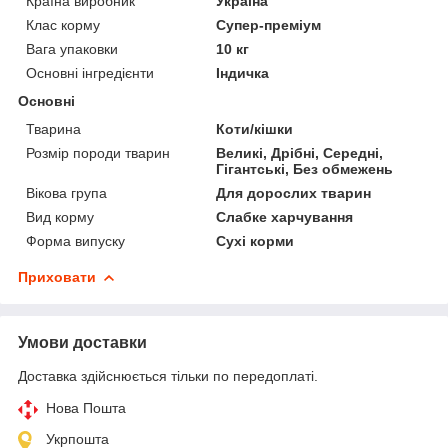
Країна виробник
Україна
Клас корму
Супер-преміум
Вага упаковки
10 кг
Основні інгредієнти
Індичка
Основні
Тварина
Коти/кішки
Розмір породи тварин
Великі, Дрібні, Середні,
Гігантські, Без обмежень
Вікова група
Для дорослих тварин
Вид корму
Слабке харчування
Форма випуску
Сухі корми
Приховати
Умови доставки
Доставка здійснюється тільки по передоплаті.
Нова Пошта
Укрпошта