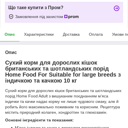
Що таке купити з Пром?
Замовлення під захистом
Опис
Характеристики
Доставка
Оплата
Умови п
Опис
Сухий корм для дорослих кішок
британських та шотландських порід
Home Food For Suitable for large breeds з
індичкою та качкою 10 кг
Сухий корм для дорослих кішок британських та шотландських
порід Home Food Adult з вишуканим поєднанням м'яса
індички та качки надає корму не лише чудового смаку, але й
робить його максимально поживним та корисним. Рецептура
містить природний колаген, хондроїтин та глюкозамін.
Основні інгредієнти та показання:
М'ясо індички та качки є джерелом високоякісного