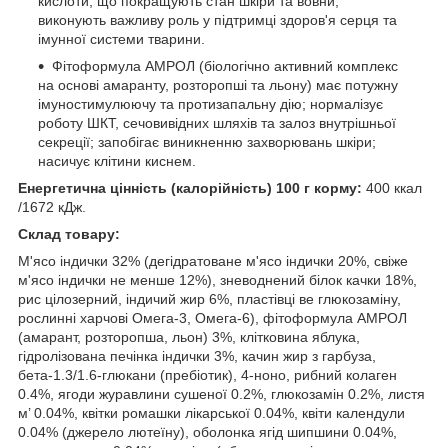
кислоти, що покращують стан шкіри та вовни;
виконують важливу роль у підтримці здоров'я серця та
імунної системи тварини.
Фітоформула АМРОЛ (біологічно активний комплекс
на основі амаранту, розторопші та льону) має потужну
імуностимулюючу та протизапальну дію; нормалізує
роботу ШКТ, сечовивідних шляхів та залоз внутрішньої
секреції; запобігає виникненню захворювань шкіри;
насичує клітини киснем.
Енергетична цінність (калорійність) 100 г корму:
400 ккал
/1672 кДж.
Склад товару:
М'ясо індички 32% (дегідратоване м'ясо індички 20%, свіже
м'ясо індички не менше 12%), зневоднений білок качки 18%,
рис цілозерний, індичий жир 6%, пластівці ве глюкозаміну,
рослинні харчові Омега-3, Омега-6), фітоформула АМРОЛ
(амарант, розторопша, льон) 3%, клітковина яблука,
гідролізована печінка індички 3%, качин жир з гарбуза,
бета-1.3/1.6-глюкани (пребіотик), 4-ноно, рибний колаген
0.4%, ягоди журавлини сушеної 0.2%, глюкозамін 0.2%, листя
м’ 0.04%, квітки ромашки лікарської 0.04%, квіти календули
0.04% (джерело лютеїну), оболонка ягід шипшини 0.04%,