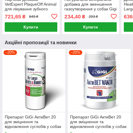
VetExpert PlaqueOff Animal
добавка для зменшення
Heal
для лікування зубного
газоутворення у собак Gigi
Larg
нальоту та зубного
Anti Fart & intestinal Health
норм
721,65
234,40
636
₴
₴
849 ₴
293 ₴
каменю у собак та котів 20
117 г
сист
г
порі
Купити
Купити
Акційні пропозиції та новинки
–20%
–20%
Препарат GiGi АктиВет 20
Препарат GiGi АктиВет 20
для зміцнення та
для зміцнення та
відновлення суглобів у собак
відновлення суглобів у собак
100 таблеток
240 таблеток