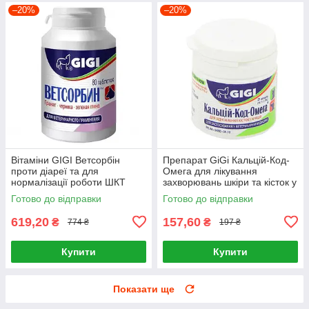
–20%
–20%
Вітаміни GIGI Ветсорбін
Препарат GiGi Кальцій-Код-
проти діареї та для
Омега для лікування
нормалізації роботи ШКТ
захворювань шкіри та кісток у
собак і котів 80 таблеток
собак та котів 21 таблеток
Готово до відправки
Готово до відправки
619,20
157,60
₴
₴
774 ₴
197 ₴
Купити
Купити
Показати ще