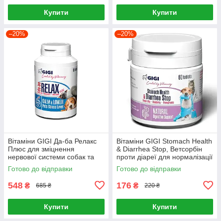
Купити
Купити
–20%
–20%
Вітаміни GIGI Да-ба Релакс
Вітаміни GIGI Stomach Health
Плюс для зміцнення
& Diarrhea Stop, Ветсорбін
нервової системи собак та
проти діареї для нормалізації
котів 90 таблеток
ШКТ собак і котів 60 таб
Готово до відправки
Готово до відправки
548
176
₴
₴
685 ₴
220 ₴
Купити
Купити