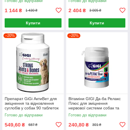
Готово до відправки
Готово до відправки
1 144
2 404
₴
₴
1 430 ₴
3 005 ₴
Купити
Купити
–20%
–20%
Препарат GiGi АктиВет для
Вітаміни GIGI Да-ба Релакс
зміцнення та відновлення
Плюс для зміцнення
суглобів у собак 90 таблеток
нервової системи собак та
котів 30 таблеток
Готово до відправки
Готово до відправки
549,60
240,80
₴
₴
687 ₴
301 ₴