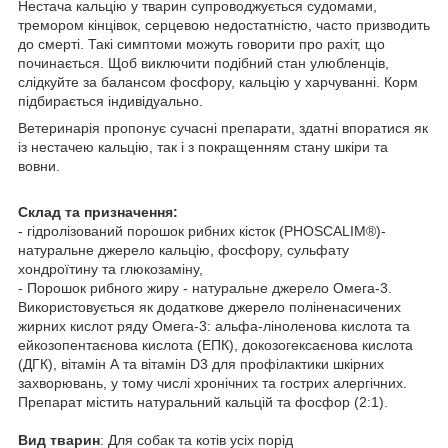
Нестача кальцію у тварин супроводжується судомами,
тремором кінцівок, серцевою недостатністю, часто призводить
до смерті. Такі симптоми можуть говорити про рахіт, що
починається. Щоб виключити подібний стан улюбленців,
слідкуйте за балансом фосфору, кальцію у харчуванні. Корм
підбирається індивідуально.
Ветеринарія пропонує сучасні препарати, здатні впоратися як
із нестачею кальцію, так і з покращенням стану шкіри та
вовни.
Склад та призначення:
- гідролізований порошок рибних кісток (PHOSCALIM®)-
натуральне джерело кальцію, фосфору, сульфату
хондроїтину та глюкозаміну,
- Порошок рибного жиру - натуральне джерело Oмега-3.
Використовується як додаткове джерело поліненасичених
жирних кислот ряду Oмега-3: альфа-ліноленова кислота та
ейкозопентаєнова кислота (ЕПК), докозогексаєнова кислота
(ДГК), вітамін А та вітамін D3 для профілактики шкірних
захворювань, у тому числі хронічних та гострих алергічних.
Препарат містить натуральний кальцій та фосфор (2:1).
Вид тварин
: Для собак та котів усіх порід