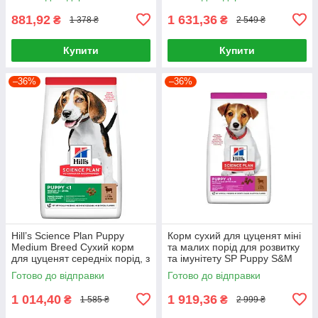
881,92
1 631,36
₴
₴
1 378 ₴
2 549 ₴
Купити
Купити
–36%
–36%
Hill’s Science Plan Puppy
Корм сухий для цуценят міні
Medium Breed Сухий корм
та малих порід для розвитку
для цуценят середніх порід, з
та імунітету SP Puppy S&M
ягням і рисом, 2,5 кг
L&R 6кг, Ягня та рис
Готово до відправки
Готово до відправки
1 014,40
1 919,36
₴
₴
1 585 ₴
2 999 ₴