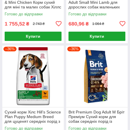
& Mini Chicken Корм сухий
Adult Small Mini Lamb для
для міні та малих собак Хіллс
дорослих собак маленьких
6 кг
порід Хіллс 1.5 кг. з ягням
Готово до відправки
Готово до відправки
1 755,52
680,96
₴
₴
2 743 ₴
1 064 ₴
Купити
Купити
–36%
–36%
Сухий корм Хілс Hill’s Science
Brit Premium Dog Adult M Бріт
Plan Puppy Medium Breed
Преміум Сухий корм для
для цуценят середніх порід з
собак середніх порід із
куркою, 2,5 кг
куркою 15 кг
Готово до відправки
Готово до відправки