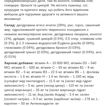
середземноморської дієти, такі як коноплі, оливкова олія,
помідори, броколі та цикорій. Не містить пшениці, сої,
кукурудзи та курячого жиру, що робить його відмінним
вибором для підтримки здоров'я та активності вашого
вихованця.
Склад:
дегідроване м'ясо ягняти (28%), рис, горох, свинячий
жир, гідролізований протеїн тваринного походження з
низькою молекулярною масою, дегідрована люцерна, коноплі
(1%), дріжджі, сушений цикорій (0.5%), 0,5 хлор. оливкова олія
(0.3%), β-1.3 глюкани водоростей Euglena gracilis (0.06%),
глюкозамін (0.04%), дегідрована броколі (0.03%),
дегідрований гранат (0.03%), дегідрований томат (0.03%), юго
(0.01%)
Харчові добавки:
вітамін А – 10.850 МО, вітамін D3 – 540
МО, вітамін Е – 500 мг, вітамін С – 55 мг, вітамін В1 – 9 мг,
вітамін В2 – 5 мг, вітамін В3 – 22.5 мг, вітамін В6 – 1. фолієва
кислота – 1.6 мг, вітамін Н – 1.6 мг, бетаїн – 1.160 мг, мідь
(сульфат міді пентагідрат) – 11.5 мг та (хелат міді гідрат
амінокислот) – 5 мг, цинк (оксид цинку) – 110 мг та (хелат
цинга) марганцю) – 26 мг та (хелат марганцю гідрат
амінокислот) – 11 мг, йод (калію йодид) – 3.4 мг, селен
(селеніт натрію) – 0.3 мг, залізо (карбонат заліза) – 178 мг, L-
карнітин – 50 мг Антиоксиданти: мг