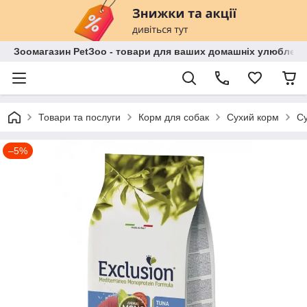
Зоомагазин PetЗoo - товари для ваших домашніх улюбленц
Товари та послуги
Корм для собак
Сухий корм
Су
–5%