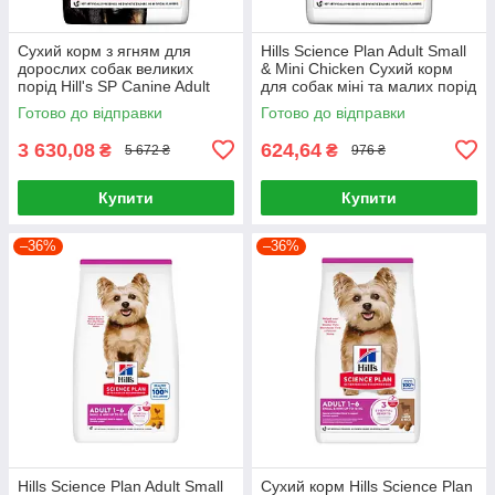
Сухий корм з ягням для
Hills Science Plan Adult Small
дорослих собак великих
& Mini Chicken Сухий корм
порід Hill's SP Canine Adult
для собак міні та малих порід
Large Breed Lamb & Rice 14кг
із куркою 1,5 кг
Готово до відправки
Готово до відправки
3 630,08
624,64
₴
₴
5 672 ₴
976 ₴
Купити
Купити
–36%
–36%
Hills Science Plan Adult Small
Сухий корм Hills Science Plan