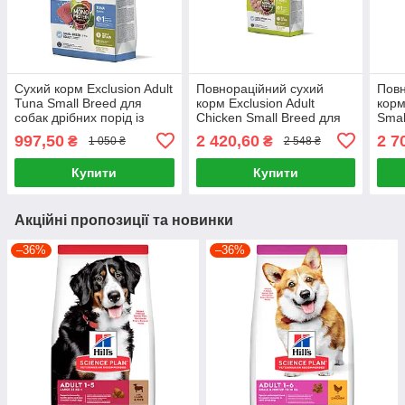
Сухий корм Exclusion Adult
Повнораційний сухий
Повн
Tuna Small Breed для
корм Exclusion Adult
корм
собак дрібних порід із
Chicken Small Breed для
Smal
тунцем 2 кг
дорослих собак дрібних
соба
997,50
2 420,60
2 7
₴
₴
1 050 ₴
2 548 ₴
порід з куркою 7 кг
ягня
Купити
Купити
Акційні пропозиції та новинки
–36%
–36%