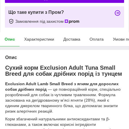
Що таке купити з Пром?
Замовлення під захистом
Опис
Характеристики
Доставка
Оплата
Умови п
Опис
Сухий корм Exclusion Adult Tuna Small
Breed для собак дрібних порід із тунцем
Exclusion Adult Lamb Small Breed з ягням для дорослих
собак дрібних порід
— це повнораційний корм, спеціально
розроблений для собак із чутливим травленням. Формула
заснована на дегідрованому м'ясі ягняти (28%), який є
єдиним джерелом тваринного білка, що допомагає знизити
ризик алергічних реакцій.
Корм збагачений натуральними антиоксидантами та β-
глюканами, а також включає корисні інгредієнти