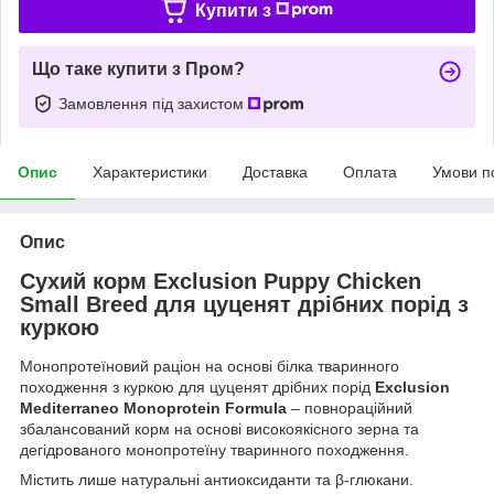
Купити з
Що таке купити з Пром?
Замовлення під захистом
Опис
Характеристики
Доставка
Оплата
Умови п
Опис
Сухий корм Exclusion Puppy Chicken
Small Breed для цуценят дрібних порід з
куркою
Монопротеїновий раціон на основі білка тваринного
походження з куркою для цуценят дрібних порід
Exclusion
Mediterraneo Monoprotein Formula
– повнораційний
збалансований корм на основі високоякісного зерна та
дегідрованого монопротеїну тваринного походження.
Містить лише натуральні антиоксиданти та β-глюкани.