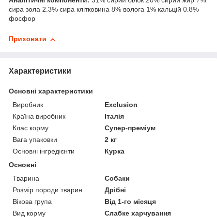
Аналітичні компоненти:
31% сирий білок 20% сирий жир 7%
сира зола 2.3% сира клітковина 8% волога 1% кальцій 0.8%
фосфор
Приховати
Характеристики
Основні характеристики
Виробник
Exclusion
Країна виробник
Італія
Клас корму
Супер-преміум
Вага упаковки
2 кг
Основні інгредієнти
Курка
Основні
Тварина
Собаки
Розмір породи тварин
Дрібні
Вікова група
Від 1-го місяця
Вид корму
Слабке харчування