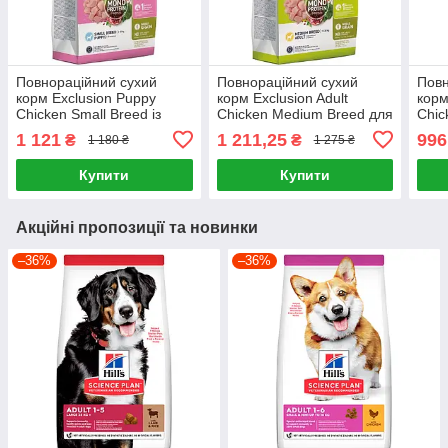
Повнораційний сухий
Повнораційний сухий
Повн
корм Exclusion Puppy
корм Exclusion Adult
корм
Chicken Small Breed із
Chicken Medium Breed для
Chic
курки для цуценят дрібних
дорослих собак середніх
доро
1 121
1 211,25
996
₴
₴
1 180 ₴
1 275 ₴
порід 2 кг
порід з куркою 3 кг
порі
Купити
Купити
Акційні пропозиції та новинки
–36%
–36%