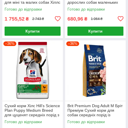
для міні та малих собак Хіллс
дорослих собак маленьких
6 кг
порід Хіллс 1.5 кг. з ягням
Готово до відправки
Готово до відправки
1 755,52
680,96
₴
₴
2 743 ₴
1 064 ₴
Купити
Купити
–36%
–36%
Сухий корм Хілс Hill’s Science
Brit Premium Dog Adult M Бріт
Plan Puppy Medium Breed
Преміум Сухий корм для
для цуценят середніх порід з
собак середніх порід із
куркою, 2,5 кг
куркою 15 кг
Готово до відправки
Готово до відправки