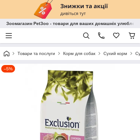
Зоомагазин PetЗoo - товари для ваших домашніх улюбленц
Товари та послуги
Корм для собак
Сухий корм
Су
–5%