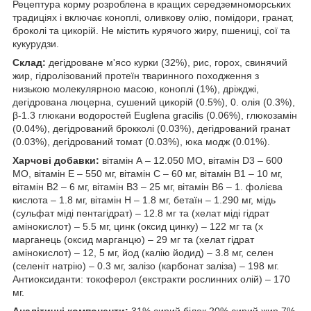
Рецептура корму розроблена в кращих середземноморських
традиціях і включає коноплі, оливкову олію, помідори, гранат,
броколі та цикорій. Не містить курячого жиру, пшениці, сої та
кукурудзи.
Склад:
дегідроване м'ясо курки (32%), рис, горох, свинячий
жир, гідролізований протеїн тваринного походження з
низькою молекулярною масою, коноплі (1%), дріжджі,
дегідрована люцерна, сушений цикорій (0.5%), 0. олія (0.3%),
β-1.3 глюкани водоростей Euglena gracilis (0.06%), глюкозамін
(0.04%), дегідрований брокколі (0.03%), дегідрований гранат
(0.03%), дегідрований томат (0.03%), юка модж (0.01%).
Харчові добавки:
вітамін А – 12.050 МО, вітамін D3 – 600
МО, вітамін Е – 550 мг, вітамін С – 60 мг, вітамін В1 – 10 мг,
вітамін В2 – 6 мг, вітамін В3 – 25 мг, вітамін В6 – 1. фолієва
кислота – 1.8 мг, вітамін Н – 1.8 мг, бетаїн – 1.290 мг, мідь
(сульфат міді пентагідрат) – 12.8 мг та (хелат міді гідрат
амінокислот) – 5.5 мг, цинк (оксид цинку) – 122 мг та (х
марганець (оксид марганцю) – 29 мг та (хелат гідрат
амінокислот) – 12, 5 мг, йод (калію йодид) – 3.8 мг, селен
(селеніт натрію) – 0.3 мг, залізо (карбонат заліза) – 198 мг.
Антиоксиданти: токоферол (екстракти рослинних олій) – 170
мг.