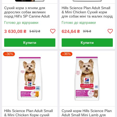
Сухий корм з ягням для
Hills Science Plan Adult Small
дорослих собак великих
& Mini Chicken Сухий корм
порід Hill's SP Canine Adult
для собак міні та малих порід
Large Breed Lamb & Rice 14кг
із куркою 1,5 кг
Готово до відправки
Готово до відправки
3 630,08
624,64
₴
₴
5 672 ₴
976 ₴
Купити
Купити
–36%
–36%
Hills Science Plan Adult Small
Сухий корм Hills Science Plan
& Mini Chicken Корм сухий
Adult Small Mini Lamb для