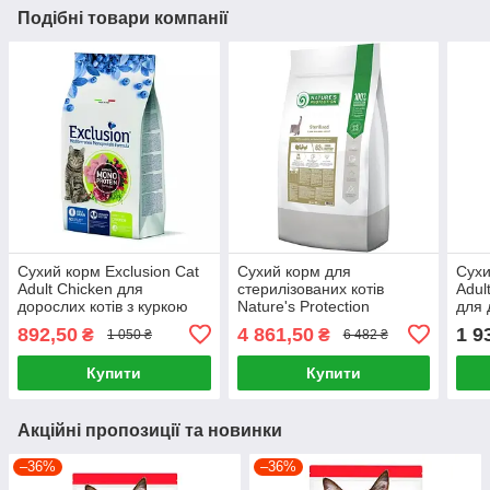
Подібні товари компанії
Сухий корм Exclusion Cat
Сухий корм для
Сухи
Adult Chicken для
стерилізованих котів
Adul
дорослих котів з куркою
Nature's Protection
для 
1.5 кг
Sterilised Adult з м'ясом
курк
892,50
4 861,50
1 9
₴
₴
1 050 ₴
6 482 ₴
птиці 18 кг
Купити
Купити
Акційні пропозиції та новинки
–36%
–36%