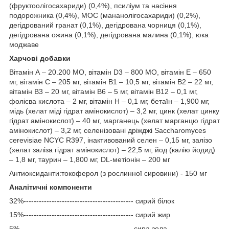
(фруктоолігосахариди) (0,4%), псиліум та насіння
подорожника (0,4%), МОС (мананолігосахариди) (0,2%),
дегідрований гранат (0,1%), дегідрована чорниця (0,1%),
дегідрована ожина (0,1%), дегідрована малина (0,1%), юка
моджаве
Харчові добавки
Вітамін А – 20.200 МО, вітамін D3 – 800 МО, вітамін Е – 650
мг, вітамін С – 205 мг, вітамін В1 – 10,5 мг, вітамін В2 – 22 мг,
вітамін В3 – 20 мг, вітамін В6 – 5 мг, вітамін В12 – 0,1 мг,
фолієва кислота – 2 мг, вітамін Н – 0,1 мг, бетаїн – 1,900 мг,
мідь (хелат міді гідрат амінокислот) – 3,2 мг, цинк (хелат цинку
гідрат амінокислот) – 40 мг, марганець (хелат марганцю гідрат
амінокислот) – 3,2 мг, селенізовані дріжджі Saccharomyces
cerevisiae NCYC R397, інактивований селен – 0,15 мг, залізо
(хелат заліза гідрат амінокислот) – 22,5 мг, йод (калію йодид)
– 1,8 мг, таурин – 1,800 мг, DL-метіонін – 200 мг
Антиоксиданти:токоферол (з рослинної сировини) - 150 мг
Аналітичні компоненти
32%------------------------------------------- сирий білок
15%------------------------------------------- сирий жир
5%-------------------------------------------- сира зола