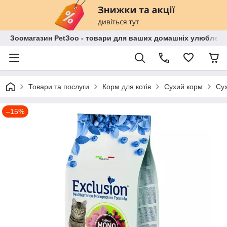
Зоомагазин PetЗoo - товари для ваших домашніх улюбленц
Товари та послуги
Корм для котів
Сухий корм
Сух
–15%