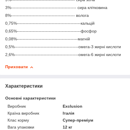
3%--------------------------------------------- сира клітковина
8%-------------------------------------------- волога
0,75%--------------------------------------------кальцій
0,65%--------------------------------------------фосфор
0,08%------------------------------------------магній
0,5%--------------------------------------------омега-3 жирні кислоти
2,6%--------------------------------------------омега-6 жирні кислоти
Приховати
Характеристики
Основні характеристики
Виробник
Exclusion
Країна виробник
Італія
Клас корму
Супер-преміум
Вага упаковки
12 кг