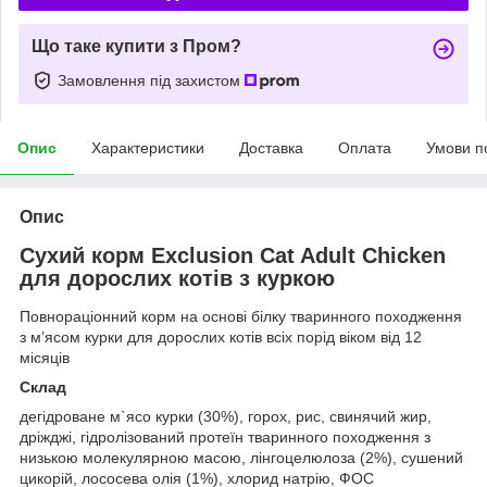
Що таке купити з Пром?
Замовлення під захистом
Опис
Характеристики
Доставка
Оплата
Умови п
Опис
Сухий корм Exclusion Cat Adult Chicken
для дорослих котів з куркою
Повнораціонний корм на основі білку тваринного походження
з м’ясом курки для дорослих котів всіх порід віком від 12
місяців
Склад
дегідроване м`ясо курки (30%), горох, рис, свинячий жир,
дріжджі, гідролізований протеїн тваринного походження з
низькою молекулярною масою, лінгоцелюлоза (2%), сушений
цикорій, лососева олія (1%), хлорид натрію, ФОС