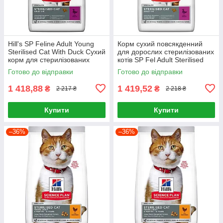
Hill's SP Feline Adult Young
Корм сухий повсякденний
Sterilised Cat With Duck Сухий
для дорослих стерилізованих
корм для стерилізованих
котів SP Fel Adult Sterilised
котів 3кг
Cat Duck 3кг, Качка
Готово до відправки
Готово до відправки
1 418,88
1 419,52
₴
₴
2 217 ₴
2 218 ₴
Купити
Купити
–36%
–36%