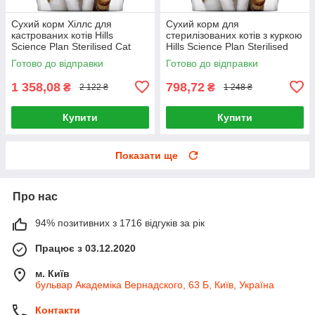
Сухий корм Хіллс для
Сухий корм для
кастрованих котів Hills
стерилізованих котів з куркою
Science Plan Sterilised Cat
Hills Science Plan Sterilised
Young Adult Chicken 3кг
Cat Young Adult Chicken 1,5кг
Готово до відправки
Готово до відправки
1 358,08
798,72
₴
₴
2 122 ₴
1 248 ₴
Купити
Купити
Показати ще
Про нас
94% позитивних з 1716 відгуків за рік
Працює з 03.12.2020
м. Київ
бульвар Академіка Вернадского, 63 Б, Київ, Україна
Контакти