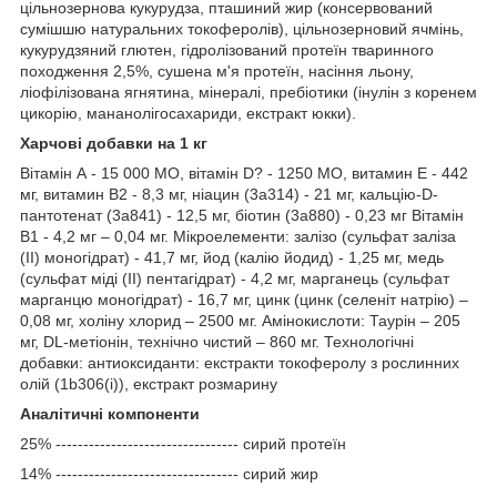
цільнозернова кукурудза, пташиний жир (консервований
сумішшю натуральних токоферолів), цільнозерновий ячмінь,
кукурудзяний глютен, гідролізований протеїн тваринного
походження 2,5%, сушена м'я протеїн, насіння льону,
ліофілізована ягнятина, мінералі, пребіотики (інулін з коренем
цикорію, мананолігосахариди, екстракт юкки).
Харчові добавки на 1 кг
Вітамін А - 15 000 МО, вітамін D? - 1250 МО, витамин Е - 442
мг, витамин В2 - 8,3 мг, ніацин (3а314) - 21 мг, кальцію-D-
пантотенат (3а841) - 12,5 мг, біотин (3а880) - 0,23 мг Вітамін
В1 - 4,2 мг – 0,04 мг. Мікроелементи: залізо (сульфат заліза
(II) моногідрат) - 41,7 мг, йод (калію йодид) - 1,25 мг, медь
(сульфат міді (II) пентагідрат) - 4,2 мг, марганець (сульфат
марганцю моногідрат) - 16,7 мг, цинк (цинк (селеніт натрію) –
0,08 мг, холіну хлорид – 2500 мг. Амінокислоти: Таурін – 205
мг, DL-метіонін, технічно чистий – 860 мг. Технологічні
добавки: антиоксиданти: екстракти токоферолу з рослинних
олій (1b306(i)), екстракт розмарину
Аналітичні компоненти
25% --------------------------------- сирий протеїн
14% --------------------------------- сирий жир