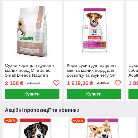
Сухий корм для цуценят
Корм сухий для цуценят
Сухи
малих порід Mini Junior
міні та малих порід для
соба
Small Breeds Nature's
розвитку та імунітету SP
Adul
Protection 7.5 кг (м'ясо
Puppy S&M L&R 6кг, Ягня
Natu
2 108
1 919,36
1 8
₴
₴
2 635 ₴
2 999 ₴
птахів)
та рис
(м'я
Купити
Купити
Акційні пропозиції та новинки
–36%
–36%