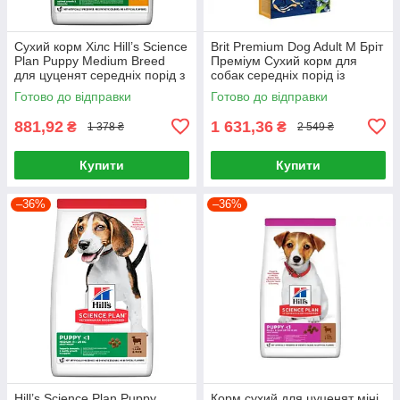
Сухий корм Хілс Hill’s Science
Brit Premium Dog Adult M Бріт
Plan Puppy Medium Breed
Преміум Сухий корм для
для цуценят середніх порід з
собак середніх порід із
куркою, 2,5 кг
куркою 15 кг
Готово до відправки
Готово до відправки
881,92
1 631,36
₴
₴
1 378 ₴
2 549 ₴
Купити
Купити
–36%
–36%
Hill’s Science Plan Puppy
Корм сухий для цуценят міні