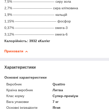
7,5% ---------------------------------- сиру зола
2,7% -------------------------------- сира клітковина
1,9% ---------------------------------- кальцій
1,15% ---------------------------------- фосфор
0,37% -------------------------------- омега-3
3,12% -------------------------------- омега-6
Калорійність: 3932 кКал/кг
Приховати
Характеристики
Основні характеристики
Виробник
Quattro
Країна виробник
Литва
Клас корму
Супер-преміум
Вага упаковки
7 кг
Основні інгредієнти
Ягня