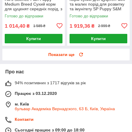
Medium Breed Сухий корм
та малих порід для розвитку
для цуценят середніх порід, з
та імунітету SP Puppy S&M
ягням і рисом, 2,5 кг
L&R 6кг, Ягня та рис
Готово до відправки
Готово до відправки
1 014,40
1 919,36
₴
₴
1 585 ₴
2 999 ₴
Купити
Купити
Показати ще
Про нас
94% позитивних з 1717 відгуків за рік
Працює з 03.12.2020
м. Київ
бульвар Академіка Вернадского, 63 Б, Київ, Україна
Контакти
Сьогодні працює з 09:00 до 18:00