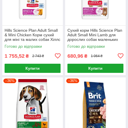
Hills Science Plan Adult Small
Сухий корм Hills Science Plan
& Mini Chicken Корм сухий
Adult Small Mini Lamb для
для міні та малих собак Хіллс
дорослих собак маленьких
6 кг
порід Хіллс 1.5 кг. з ягням
Готово до відправки
Готово до відправки
1 755,52
680,96
₴
₴
2 743 ₴
1 064 ₴
Купити
Купити
–36%
–36%