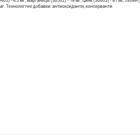
3b405) - 4,5 мг, марганець (3b502) - 18 мг, цинк (3b603) - 81 мг, селен 
0 мг. Технологічні добавки: антиоксиданти, консерванти.