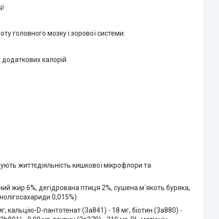
ці
ту головного мозку і зорової системи.
я додаткових калорій.
ують життєдіяльність кишкової мікрофлори та
иний жир 6%, дегідрована птиця 2%, сушена м`якоть буряка,
анолігосахариди 0,015%).
5 мг, кальцію-D-пантотенат (3а841) - 18 мг, біотин (3а880) -