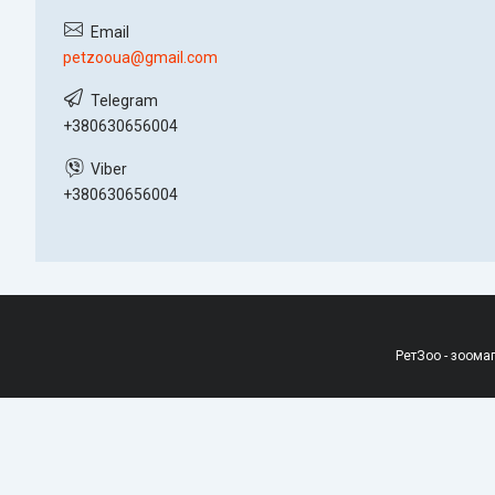
petzooua@gmail.com
+380630656004
+380630656004