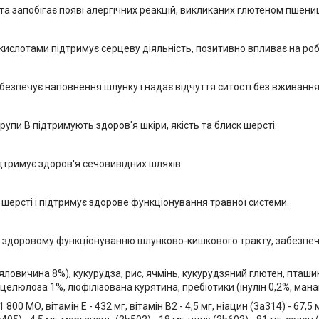
та запобігає появі алергічних реакцій, викликаних глютеном пшени
ислотами підтримує серцеву діяльність, позитивно впливає на робо
абезпечує наповнення шлунку і надає відчуття ситості без вживанн
рупи В підтримують здоров'я шкіри, якість та блиск шерсті.
ідтримує здоров'я сечовивідних шляхів.
ерсті і підтримує здорове функціонування травної системи.
 здоровому функціонуванню шлунково-кишкового тракту, забезпеч
 яловичина 8%), кукурудза, рис, ячмінь, кукурудзяний глютен, пташ
 целюлоза 1%, ліофілізована курятина, пребіотики (інулін 0,2%, ман
- 1 800 МО, вітамін Е - 432 мг, вітамін В2 - 4,5 мг, ніацин (3а314) - 67,