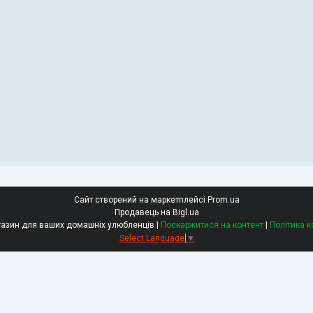
Сайт створений на маркетплейсі
Prom.ua
Продавець на Bigl.ua
РетЗоо - зоомагазин для ваших домашніх улюбленців |
Поскаржитися на контент
|
Політика к
Select Language
▼