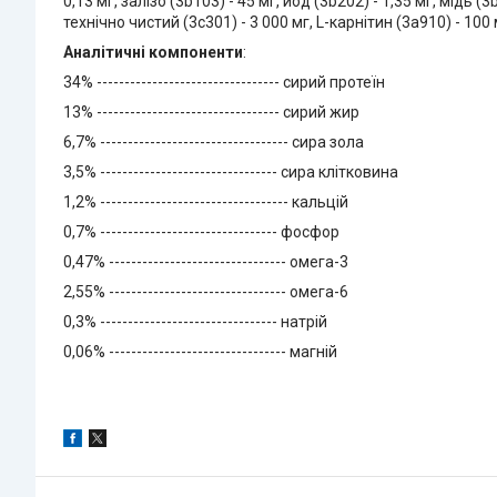
0,13 мг, залізо (3b103) - 45 мг, йод (3b202) - 1,35 мг, мідь (
технічно чистий (3c301) - 3 000 мг, L-карнітин (3а910) - 10
Аналітичні компоненти
:
34% --------------------------------- сирий протеїн
13% --------------------------------- сирий жир
6,7% ---------------------------------- сира зола
3,5% -------------------------------- сира клітковина
1,2% ---------------------------------- кальцій
0,7% -------------------------------- фосфор
0,47% -------------------------------- омега-3
2,55% -------------------------------- омега-6
0,3% -------------------------------- натрій
0,06% -------------------------------- магній