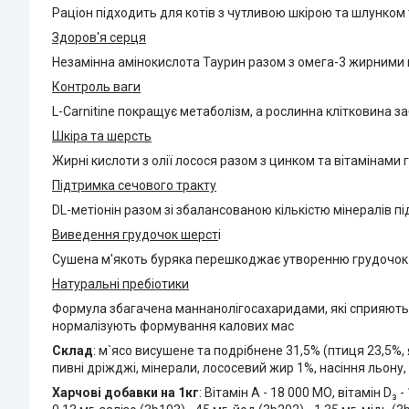
Раціон підходить для котів з чутливою шкірою та шлунком 
Здоров'я серця
Незамінна амінокислота Таурин разом з омега-3 жирними к
Контроль ваги
L-Carnitine покращує метаболізм, а рослинна клітковина з
Шкіра та шерсть
Жирні кислоти з олії лосося разом з цинком та вітамінами г
Підтримка сечового тракту
DL-метіонін разом зі збалансованою кількістю мінералів п
Виведення грудочок шерст
і
Сушена м'якоть буряка перешкоджає утворенню грудочок ш
Натуральні пребіотики
Формула збагачена маннанолігосахаридами, які сприяють
нормалізують формування калових мас
Склад
: м`ясо висушене та подрібнене 31,5% (птиця 23,5%,
пивні дріжджі, мінерали, лососевий жир 1%, насіння льону,
Харчові добавки на 1кг
: Вітамін А - 18 000 МО, вітамін D₃ 