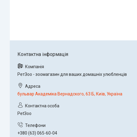
РетЗоо - зоомагазин для ваших домашніх улюбленців
бульвар Академіка Вернадского, 63 Б, Київ, Україна
PetЗoo
+380 (63) 065-60-04