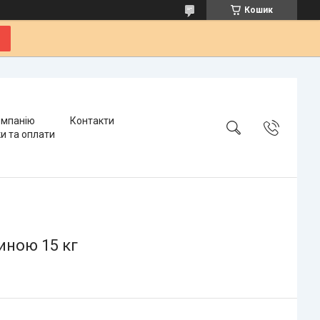
Кошик
омпанію
Контакти
и та оплати
чиною 15 кг