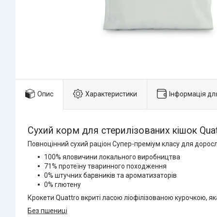
Опис
Характеристики
Інформація дл
Сухий корм для стерилізованих кішок Quat
Повноцінний сухий раціон Супер-преміум класу для доросл
100% яловичини локального виробництва
71% протеїну тваринного походження
0% штучних барвників та ароматизаторів
0% глютену
Крокети Quattro вкриті ласою ліофілізованою курочкою, я
Без пшениці