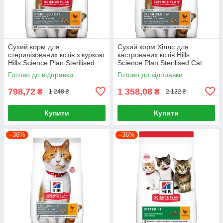
Сухий корм для
Сухий корм Хіллс для
стерилізованих котів з куркою
кастрованих котів Hills
Hills Science Plan Sterilised
Science Plan Sterilised Cat
Cat Young Adult Chicken 1,5кг
Young Adult Chicken 3кг
Готово до відправки
Готово до відправки
798,72
1 358,08
₴
₴
1 248 ₴
2 122 ₴
Купити
Купити
–36%
–36%