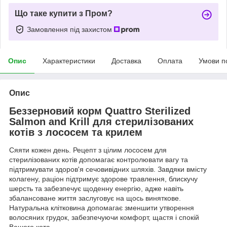
Що таке купити з Пром?
Замовлення під захистом
Опис
Характеристики
Доставка
Оплата
Умови п
Опис
Беззерновий корм Quattro Sterilized
Salmon and Krill для стерилізованих
котів з лососем та крилем
Сяяти кожен день. Рецепт з цілим лососем для
стерилізованих котів допомагає контролювати вагу та
підтримувати здоров'я сечовивідних шляхів. Завдяки вмісту
колагену, раціон підтримує здорове травлення, блискучу
шерсть та забезпечує щоденну енергію, адже навіть
збалансоване життя заслуговує на щось виняткове.
Натуральна клітковина допомагає зменшити утворення
волосяних грудок, забезпечуючи комфорт, щастя і спокій