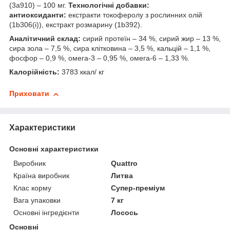
(3a910) – 100 мг.
Технологічні добавки:
антиоксиданти:
екстракти токоферолу з рослинних олій
(1b306(i)), екстракт розмарину (1b392).
Аналітичний склад:
сирий протеїн – 34 %, сирий жир – 13 %,
сира зола – 7,5 %, сира клітковина – 3,5 %, кальцій – 1,1 %,
фосфор – 0,9 %, омега-3 – 0,95 %, омега-6 – 1,33 %.
Калорійність:
3783 ккал/ кг
Приховати
Характеристики
Основні характеристики
Виробник
Quattro
Країна виробник
Литва
Клас корму
Супер-преміум
Вага упаковки
7 кг
Основні інгредієнти
Лосось
Основні