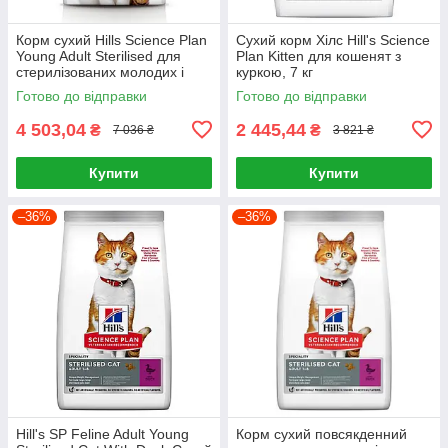
Корм сухий Hills Science Plan
Сухий корм Хілс Hill's Science
Young Adult Sterilised для
Plan Kitten для кошенят з
стерилізованих молодих і
куркою, 7 кг
дорослих котів з куркою 15 кг
Готово до відправки
Готово до відправки
4 503,04
2 445,44
₴
₴
7 036 ₴
3 821 ₴
Купити
Купити
–36%
–36%
Hill's SP Feline Adult Young
Корм сухий повсякденний