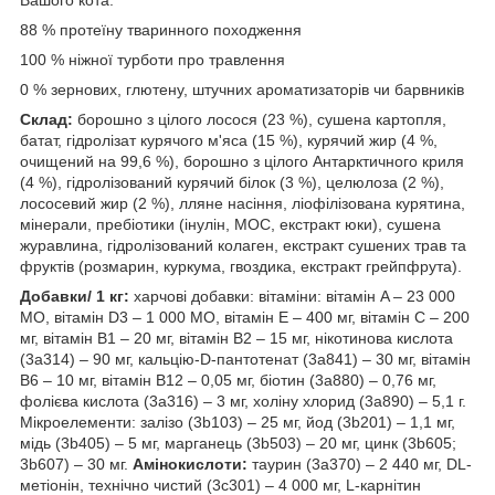
Вашого кота.
88 % протеїну тваринного походження
100 % ніжної турботи про травлення
0 % зернових, глютену, штучних ароматизаторів чи барвників
Склад:
борошно з цілого лосося (23 %), сушена картопля,
батат, гідролізат курячого м'яса (15 %), курячий жир (4 %,
очищений на 99,6 %), борошно з цілого Антарктичного криля
(4 %), гідролізований курячий білок (3 %), целюлоза (2 %),
лососевий жир (2 %), лляне насіння, ліофілізована курятина,
мінерали, пребіотики (інулін, МОС, екстракт юки), сушена
журавлина, гідролізований колаген, екстракт сушених трав та
фруктів (розмарин, куркумa, гвоздикa, екстракт грейпфрута).
Добавки/ 1 кг:
харчові добавки: вітаміни: вітамін A – 23 000
МО, вітамін D3 – 1 000 МО, вітамін E – 400 мг, вітамін C – 200
мг, вітамін B1 – 20 мг, вітамін B2 – 15 мг, нікотинова кислота
(3a314) – 90 мг, кальцію-D-пантотенат (3a841) – 30 мг, вітамін
B6 – 10 мг, вітамін B12 – 0,05 мг, біотин (3a880) – 0,76 мг,
фолієва кислота (3a316) – 3 мг, холіну хлорид (3a890) – 5,1 г.
Мікроелементи: залізо (3b103) – 25 мг, йод (3b201) – 1,1 мг,
мідь (3b405) – 5 мг, марганець (3b503) – 20 мг, цинк (3b605;
3b607) – 30 мг.
Амінокислоти:
таурин (3a370) – 2 440 мг, DL-
метіонін, технічно чистий (3c301) – 4 000 мг, L-карнітин