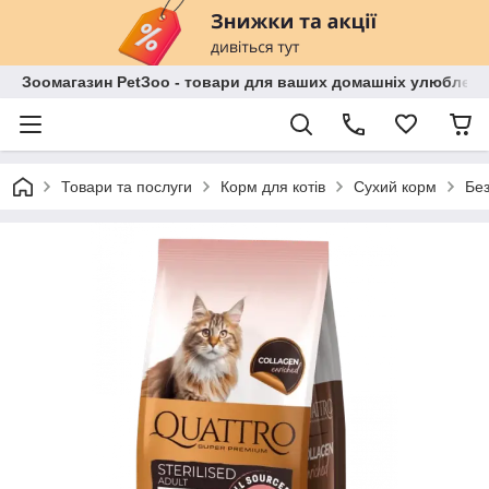
Зоомагазин PetЗoo - товари для ваших домашніх улюбленц
Товари та послуги
Корм для котів
Сухий корм
Без