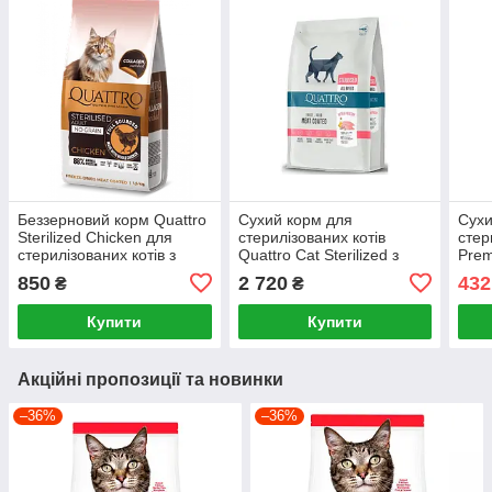
Беззерновий корм Quattro
Сухий корм для
Сухи
Sterilized Chicken для
стерилізованих котів
стер
стерилізованих котів з
Quattro Cat Sterilized з
Prem
куркою 1.5 кг
лососем 7 кг
Ster
850
2 720
432
₴
₴
(лос
Купити
Купити
Акційні пропозиції та новинки
–36%
–36%