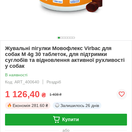
Жувальні пігулки Мовофлекс Virbac для
собак M 4g 30 таблеток, для підтримки
суглобів та відновлення активної рухливості
у собак
В наявності
Код: ART_400640
Роздріб
1 126,40
₴
1 408 ₴
Економія
281.60 ₴
Залишилось
26 днів
Купити
або