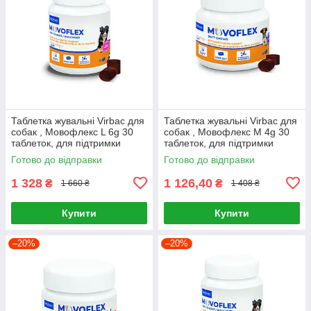
Таблетка жувальні Virbac для
Таблетка жувальні Virbac для
собак , Мовофлекс L 6g 30
собак , Мовофлекс M 4g 30
таблеток, для підтримки
таблеток, для підтримки
здоров’я суглобів та
здоров’я суглобів та
Готово до відправки
Готово до відправки
відновлення активності руху
відновлення активності руху
1 328
1 126,40
₴
₴
1 660 ₴
1 408 ₴
Купити
Купити
–20%
–20%