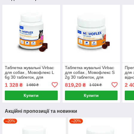
Таблетка жувальні Virbac
Таблетка жувальні Virbac
Преп
для собак , Мовофлекс L
для собак , Мовофлекс S
для 
6g 30 таблеток, для
2g 30 таблеток, для
відн
підтримки здоров’я
підтримки здоров’я
соба
1 328
819,20
2 4
₴
₴
1 660 ₴
1 024 ₴
суглобів та відновлення
суглобів та відновлення
активності руху
активності руху
Купити
Купити
Акційні пропозиції та новинки
–20%
–20%