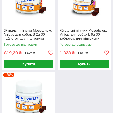
Жувальні пігулки Мовофлекс
Жувальні пігулки Мовофлекс
Virbac для собак S 2g 30
Virbac для собак L 6g 30
таблеток, для підтримки
таблеток, для підтримки
суглобів та відновлення
суглобів та відновлення
Готово до відправки
Готово до відправки
активної рухливості у собак
активної рухливості у собак
819,20
1 328
₴
₴
1 024 ₴
1 660 ₴
Купити
Купити
–20%