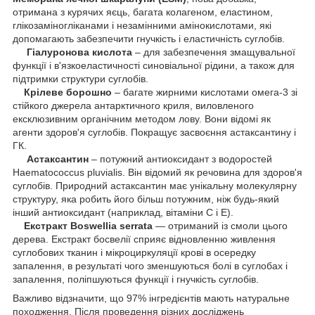
отримана з курячих яєць, багата колагеном, еластином,
глікозаміногліканами і незамінними амінокислотами, які
допомагають забезпечити гнучкість і еластичність суглобів.
Гіалуронова кислота
– для забезпечення змащувальної
функції і в'язкоеластичності синовіальної рідини, а також для
підтримки структури суглобів.
Крілеве борошно
– багате жирними кислотами омега-3 зі
стійкого джерела антарктичного криля, виловленого
ексклюзивним органічним методом лову. Вони відомі як
агенти здоров'я суглобів. Покращує засвоєння астаксантину і
ГК.
Астаксантин
– потужний антиоксидант з водоростей
Haematococcus pluvialis. Він відомий як речовина для здоров'я
суглобів. Природний астаксантин має унікальну молекулярну
структуру, яка робить його більш потужним, ніж будь-який
інший антиоксидант (наприклад, вітаміни С і Е).
Екстракт Boswellia serrata
— отриманий із смоли цього
дерева. Екстракт босвелії сприяє відновленню живлення
суглобових тканин і мікроциркуляції крові в осередку
запалення, в результаті чого зменшуються болі в суглобах і
запалення, поліпшуються функції і гнучкість суглобів.
Важливо відзначити, що 97% інгредієнтів мають натуральне
походження. Після проведення різних досліджень