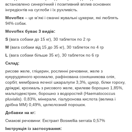
встановлено синергічний і позитивний вплив основних
інгредієнтів на суглоби і їх рухливість.
Movoflex
– це м'які і смачні жувальні цукерки, які люблять
94% собак.
Movoflex буває 3 видів:
S
(вага собаки до 15 кг), 30 таблеток по 2 гр
M
(вага собаки від 15 до 35 кг), 30 таблеток по 4 гр
L
(вага собаки більше 35 кг), 30 таблеток по 6 гр
Склад:
рисове желе, гліцерин, рослинні речовини, желе з
кукурудзяного крохмалю, рафінована соняшникова олія,
сорбіт, мембрана яєчної шкаралупи 3,3%, цукор, білки гороху,
дріжджі, крохмаль з рисового желе, крилеве борошно 1,85%,
мальтодекстрин, борошно з водоростей (Haematococcus
pluvialis). 0,83%, мінерали, гіалуронова кислота (велика і
дрібна ММ) 0,49%, целюлозний порошок.
Добавки на кг:
Смакові речовини: Екстракт Boswellia serrata 0,57%
Інструкція із застосування: