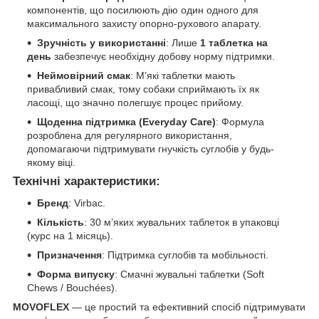
компонентів, що посилюють дію один одного для
максимального захисту опорно-рухового апарату.
Зручність у використанні
: Лише
1 таблетка на
день
забезпечує необхідну добову норму підтримки.
Неймовірний смак
: М’які таблетки мають
привабливий смак, тому собаки сприймають їх як
ласощі, що значно полегшує процес прийому.
Щоденна підтримка (Everyday Care)
: Формула
розроблена для регулярного використання,
допомагаючи підтримувати гнучкість суглобів у будь-
якому віці.
Технічні характеристики:
Бренд
: Virbac.
Кількість
: 30 м’яких жувальних таблеток в упаковці
(курс на 1 місяць).
Призначення
: Підтримка суглобів та мобільності.
Форма випуску
: Смачні жувальні таблетки (Soft
Chews / Bouchées).
MOVOFLEX
— це простий та ефективний спосіб підтримувати