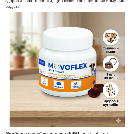
здоров’я вашого собаки, щоб кожен крок приносив йому лише
радість!
Мембрана яєчної шкаралупи (ESM)
, нова добавка,