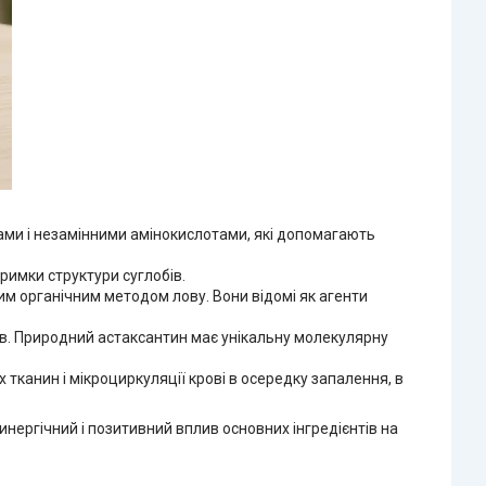
нами і незамінними амінокислотами, які допомагають
римки структури суглобів.
м органічним методом лову. Вони відомі як агенти
бів. Природний астаксантин має унікальну молекулярну
тканин і мікроциркуляції крові в осередку запалення, в
нергічний і позитивний вплив основних інгредієнтів на