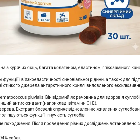
ана з курячих яєць, багата колагеном, еластином, глікозаміногліка
ункції і в'язкоеластичності синовіальної рідини, а також для підт
і стійкого джерела антарктичного криля, виловленого ексклюзивни
matococcus pluvialis. Він відомий як речовина для здоров'я сугло
інший антиоксидант (наприклад, вітаміни С і Е).
дерева. Екстракт босвелії сприяє відновленню живлення суглобових 
оліпшуються функції і гнучкість суглобів.
е походження. Після проведення різних досліджень встановлено си
 94% собак.