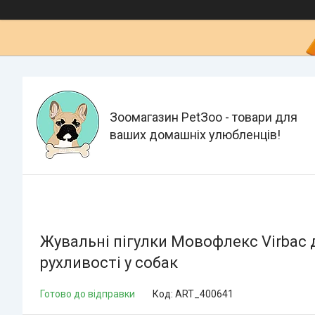
Зоомагазин PetЗoo - товари для
ваших домашніх улюбленців!
Жувальні пігулки Мовофлекс Virbac д
рухливості у собак
Готово до відправки
Код:
ART_400641