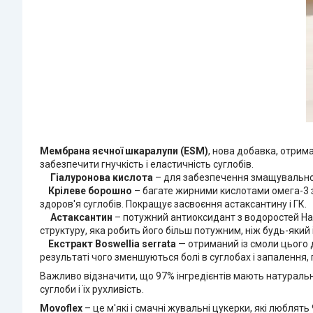
Мембрана яєчної шкаралупи (ESM)
, нова добавка, отрим
забезпечити гнучкість і еластичність суглобів.
Гіалуронова кислота
– для забезпечення змащувальної ф
Крілеве борошно
– багате жирними кислотами омега-3 з
здоров'я суглобів. Покращує засвоєння астаксантину і ГК.
Астаксантин
– потужний антиоксидант з водоростей Hae
структуру, яка робить його більш потужним, ніж будь-який 
Екстракт Boswellia serrata
— отриманий із смоли цього 
результаті чого зменшуються болі в суглобах і запалення, п
Важливо відзначити, що 97% інгредієнтів мають натуральн
суглоби і їх рухливість.
Movoflex
– це м'які і смачні жувальні цукерки, які люблять