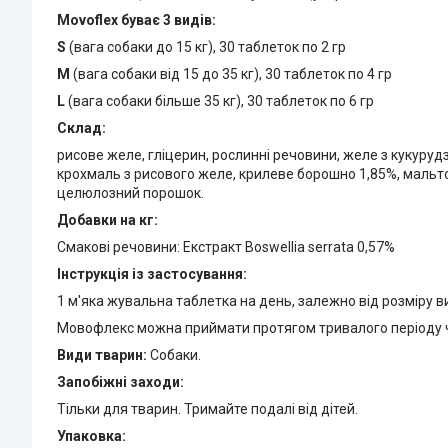
Movoflex буває 3 видів:
S
(вага собаки до 15 кг), 30 таблеток по 2 гр
M
(вага собаки від 15 до 35 кг), 30 таблеток по 4 гр
L
(вага собаки більше 35 кг), 30 таблеток по 6 гр
Склад:
рисове желе, гліцерин, рослинні речовини, желе з кукуруд
крохмаль з рисового желе, крилеве борошно 1,85%, мальтод
целюлозний порошок.
Добавки на кг:
Смакові речовини: Екстракт Boswellia serrata 0,57%
Інструкція із застосування:
1 м'яка жувальна таблетка на день, залежно від розміру 
Мовофлекс можна приймати протягом тривалого періоду 
Види тварин:
Собаки.
Запобіжні заходи:
Тільки для тварин. Тримайте подалі від дітей.
Упаковка: