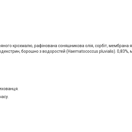
зяного крохмалю, рафінована соняшникова олія, сорбіт, мембрана яє
екстрин, борошно з водоростей (Haematococcus pluvialis). 0,83%, м
вихованця.
часу.