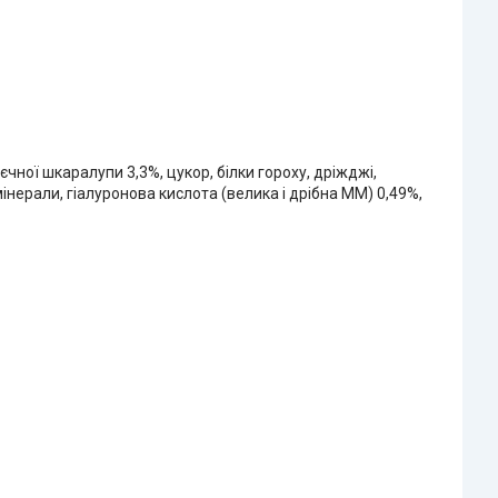
чної шкаралупи 3,3%, цукор, білки гороху, дріжджі,
інерали, гіалуронова кислота (велика і дрібна ММ) 0,49%,