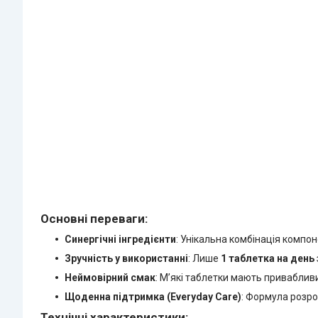
Основні переваги:
Синергічні інгредієнти
: Унікальна комбінація компо
Зручність у використанні
: Лише
1 таблетка на день
Неймовірний смак
: М’які таблетки мають приваблив
Щоденна підтримка (Everyday Care)
: Формула розро
Технічні характеристики: