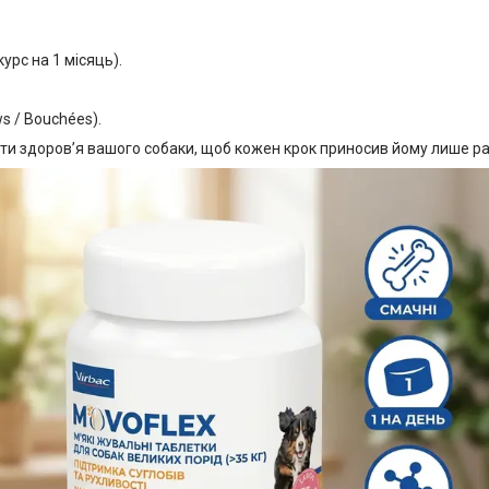
урс на 1 місяць).
s / Bouchées).
ти здоров’я вашого собаки, щоб кожен крок приносив йому лише ра